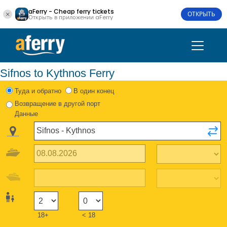
aFerry - Cheap ferry tickets
ОТКРЫТЬ
Открыть в приложении aFerry
Sifnos to Kythnos Ferry
Туда и обратно
В один конец
Возвращение в другой порт
Данные
18+
< 18