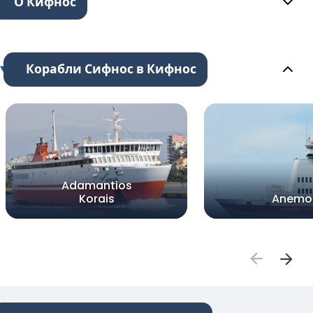
О Кифнос
Корабли Сифнос в Кифнос
Adamantios
Korais
Anemo