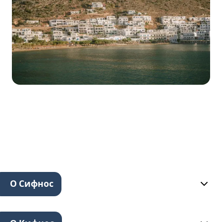
О Сифнос