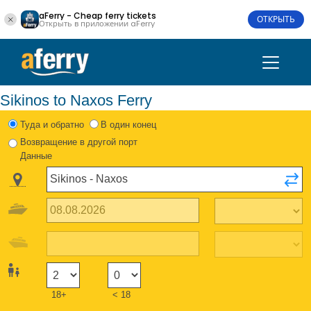
aFerry - Cheap ferry tickets
ОТКРЫТЬ
Открыть в приложении aFerry
Sikinos to Naxos Ferry
Туда и обратно
В один конец
Возвращение в другой порт
Данные
18+
< 18