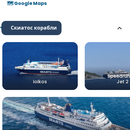
🗺️ Google Maps
Скиатос корабли
Speedrun
Iolkos
Jet 2