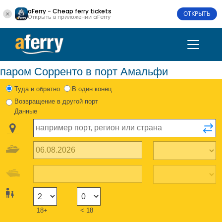
aFerry - Cheap ferry tickets
ОТКРЫТЬ
Открыть в приложении aFerry
паром Сорренто в порт Амальфи
Туда и обратно
В один конец
Возвращение в другой порт
Данные
18+
< 18