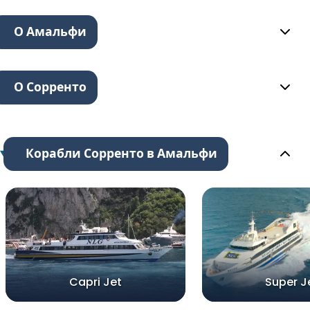
О Амальфи
О Сорренто
Корабли Сорренто в Амальфи
Capri Jet
Super J