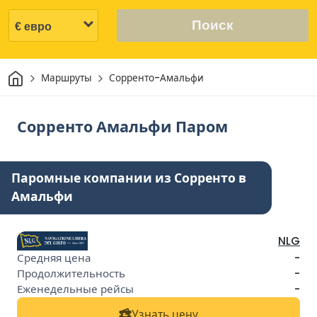
Поиск
Дом
Маршруты
Сорренто-Амальфи
Сорренто Амальфи Паром
Паромные компании из Сорренто в
Амальфи
NLG
-
-
-
Узнать цену