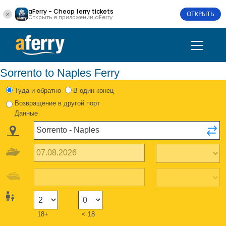
aFerry - Cheap ferry tickets
ОТКРЫТЬ
Открыть в приложении aFerry
Sorrento to Naples Ferry
Туда и обратно
В один конец
Возвращение в другой порт
Данные
18+
< 18