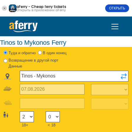
aFerry - Cheap ferry tickets
ОТКРЫТЬ
Открыть в приложении aFerry
Tinos to Mykonos Ferry
Туда и обратно
В один конец
Возвращение в другой порт
Данные
18+
< 18