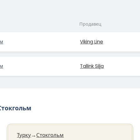
Продавец
ьм
Viking Line
ьм
Tallink Silja
Стокгольм
Турку
→
Стокгольм