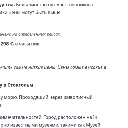
дства.
Большинство путешественников с
здки цены могут быть выше.
чено на определенных рейсах.
о
298 €
в часы пик.
учить самые низкие цены. Цены самые высокие в
 в Стокгольм .
ому морю. Проходящий через живописный
.
римечательностей. Город расположен на 14
мирно известными музеями, такими как Музей