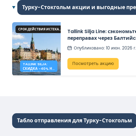
Турку-Стокгольм акции и выгодные пр
СРОК ДЕЙСТВИЯ ИСТЕКАЕТ В БЛИЖАЙШЕЕ ВРЕМЯ!
Tallink Silja Line: сэкономь
переправах через Балтийс
паромах.
Опубликовано
:
10 июн. 2026 г
Посмотреть акцию
TALLINK SILJA:
СКИДКА -40% НА
ПЕРЕСЕЧЕНИЕ
БАЛТИЙСКОГО
МОРЯ
Табло отправления для Турку-Стокгольм