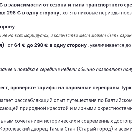
 в зависимости от сезона и типа транспортного сре
 до 298 € в одну сторону
, хотя в пиковые периоды пое
торону
.
 не на всех маршрутах, и количество мест может быть ограни
я)
: от
64 € до 298 € в одну сторону
, увеличивается д
анее и поездка в середине недели обычно позволяют пол
ст, проверьте тарифы на паромные переправы Турку
едлагает расслабляющий опыт путешествия по Балтийск
рясающей природной красотой и мирными окрестностями
альным сочетанием исторических и современных достоп
 Королевский дворец, Гамла Стан (Старый город) и все