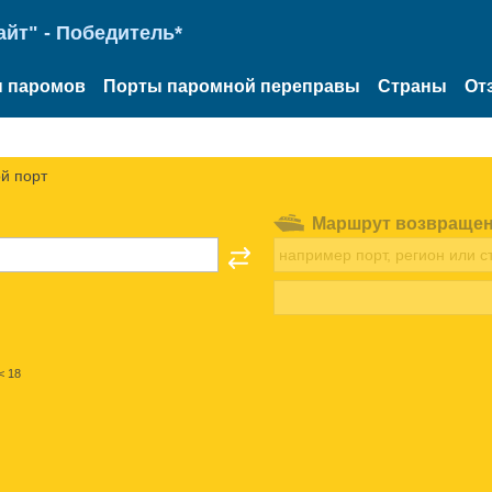
йт" - Победитель*
 паромов
Порты паромной переправы
Страны
От
й порт
Маршрут возвраще
< 18