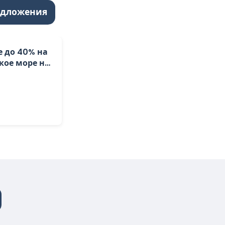
едложения
те до 40% на
кое море на
.