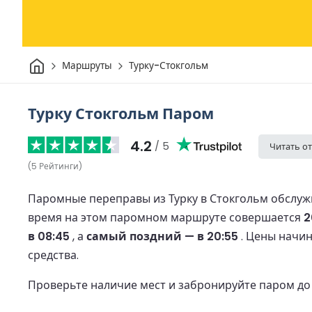
Дом
Маршруты
Турку-Стокгольм
Турку Стокгольм Паром
4.2
/ 5
Читать о
(
5
Рейтинги
)
Паромные переправы из Турку в Стокгольм обслу
время на этом паромном маршруте совершается
2
в 08:45
, а
самый поздний — в 20:55
.
Цены начин
средства.
Проверьте наличие мест и забронируйте паром д