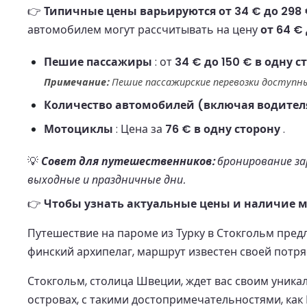
👉
Типичные цены варьируются от 34 € до 298 €
автомобилем могут рассчитывать на цену
от 64 €
Пешие пассажиры
: от
34 € до 150 € в одну с
Примечание:
Пешие пассажирские перевозки доступны
Количество автомобилей (включая водител
Мотоциклы
: Цена за
76 € в одну сторону
.
💡
Совет для путешественников:
бронирование зар
выходные и праздничные дни.
👉
Чтобы узнать актуальные цены и наличие ме
Путешествие на пароме из Турку в Стокгольм пр
финский архипелаг, маршрут известен своей пот
Стокгольм, столица Швеции, ждет вас своим уник
островах, с такими достопримечательностями, как