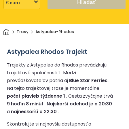
Hľadať
Domov
Trasy
Astypalea-Rhodos
Astypalea Rhodos Trajekt
Trajekty z Astypalea do Rhodos prevádzkujú
trajektové spoločnosti 1 .
Medzi
prevádzkovateľov patria aj
Blue Star Ferries
.
Na tejto trajektovej trase je momentálne
počet plavieb týždenne 1
.
Cesta zvyčajne trvá
9 hodín 8 minút
.
Najskorší odchod je o 20:30
a
najneskorší o 22:30
.
Skontrolujte si najnovšiu dostupnosť a