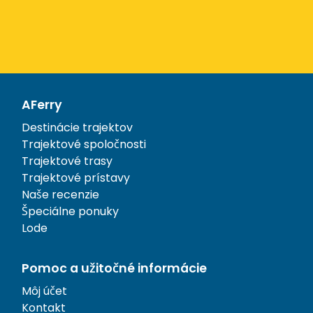
AFerry
Destinácie trajektov
Trajektové spoločnosti
Trajektové trasy
Trajektové prístavy
Naše recenzie
Špeciálne ponuky
Lode
Pomoc a užitočné informácie
Môj účet
Kontakt