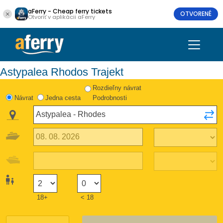
aFerry - Cheap ferry tickets
OTVORENÉ
Otvoriť v aplikácii aFerry
Astypalea Rhodos Trajekt
Rozdieľny návrat
Návrat
Jedna cesta
Podrobnosti
18+
< 18