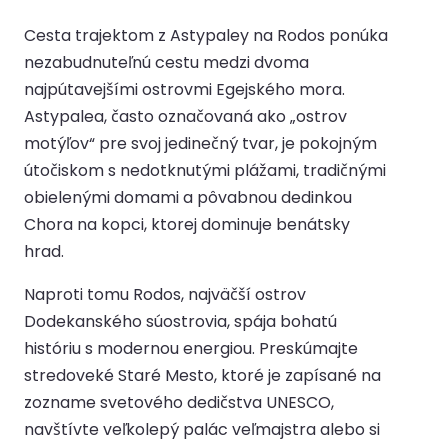
Cesta trajektom z Astypaley na Rodos ponúka
nezabudnuteľnú cestu medzi dvoma
najpútavejšími ostrovmi Egejského mora.
Astypalea, často označovaná ako „ostrov
motýľov“ pre svoj jedinečný tvar, je pokojným
útočiskom s nedotknutými plážami, tradičnými
obielenými domami a pôvabnou dedinkou
Chora na kopci, ktorej dominuje benátsky
hrad.
Naproti tomu Rodos, najväčší ostrov
Dodekanského súostrovia, spája bohatú
históriu s modernou energiou. Preskúmajte
stredoveké Staré Mesto, ktoré je zapísané na
zozname svetového dedičstva UNESCO,
navštívte veľkolepý palác veľmajstra alebo si