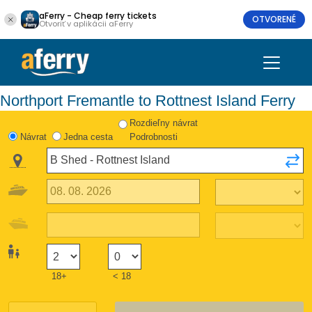
aFerry - Cheap ferry tickets
OTVORENÉ
Otvoriť v aplikácii aFerry
Northport Fremantle to Rottnest Island Ferry
Rozdieľny návrat
Návrat
Jedna cesta
Podrobnosti
18+
< 18