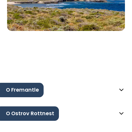
O Fremantle
O Ostrov Rottnest