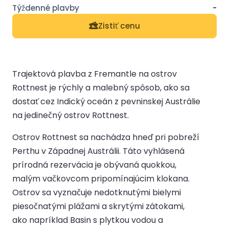
-
Zistiť cenu
Trajektová plavba z Fremantle na ostrov
Rottnest je rýchly a malebný spôsob, ako sa
dostať cez Indický oceán z pevninskej Austrálie
na jedinečný ostrov Rottnest.
Ostrov Rottnest sa nachádza hneď pri pobreží
Perthu v Západnej Austrálii. Táto vyhlásená
prírodná rezervácia je obývaná quokkou,
malým vačkovcom pripomínajúcim klokana.
Ostrov sa vyznačuje nedotknutými bielymi
piesočnatými plážami a skrytými zátokami,
ako napríklad Basin s plytkou vodou a