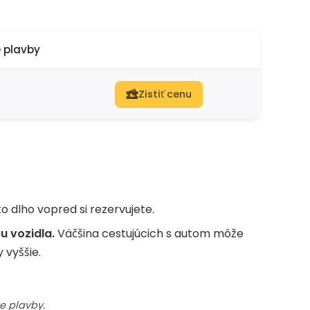
 plavby
Zistiť cenu
o dlho vopred si rezervujete.
u vozidla.
Väčšina cestujúcich s autom môže
 vyššie.
e plavby.