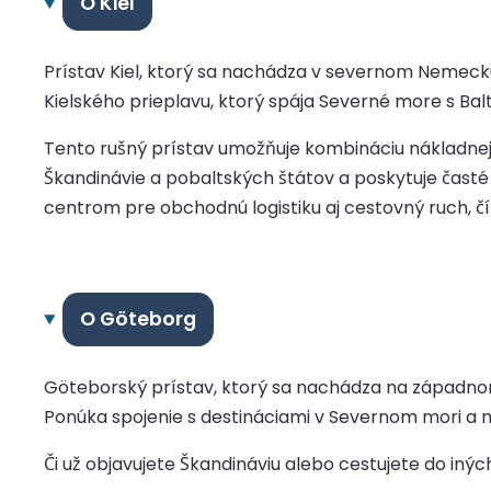
O Kiel
Prístav Kiel, ktorý sa nachádza v severnom Nemec
Kielského prieplavu, ktorý spája Severné more s B
Tento rušný prístav umožňuje kombináciu nákladnej 
Škandinávie a pobaltských štátov a poskytuje čast
centrom pre obchodnú logistiku aj cestovný ruch, 
O Göteborg
Göteborský prístav, ktorý sa nachádza na západnom
Ponúka spojenie s destináciami v Severnom mori a
Či už objavujete Škandináviu alebo cestujete do in