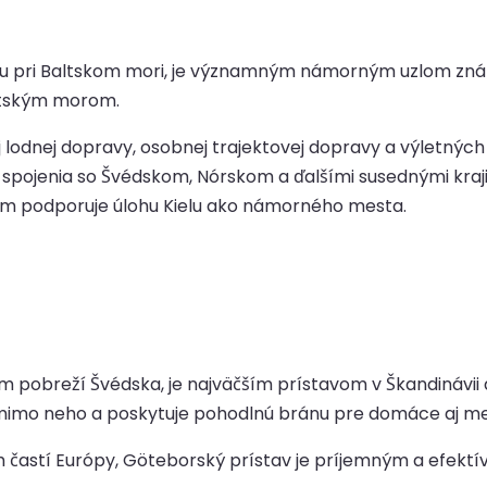
ku pri Baltskom mori, je významným námorným uzlom zná
altským morom.
lodnej dopravy, osobnej trajektovej dopravy a výletných 
é spojenia so Švédskom, Nórskom a ďalšími susednými kr
čím podporuje úlohu Kielu ako námorného mesta.
 pobreží Švédska, je najväčším prístavom v Škandinávii 
 mimo neho a poskytuje pohodlnú bránu pre domáce aj m
ých častí Európy, Göteborský prístav je príjemným a efe