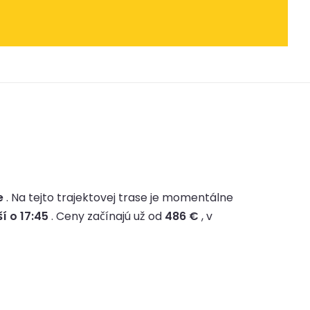
e
.
Na tejto trajektovej trase je momentálne
í o 17:45
.
Ceny začínajú už od
486 €
, v