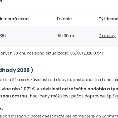
l
riemerná cena
Trvanie
Týždenné
387
15h 30min
7 plavby
edných 30 dní. Posledná aktualizácia: 06/08/2026 07:41
odhady 2026 )
é a líšia sa v závislosti od dopytu, dostupnosti a toho, ak
 viac ako 1 071 € v závislosti od ročného obdobia a typ
ernou cestou
, hoci ceny môžu byť počas dopravnej špičky
e
.
šetkých trasách a počet miest môže byť obmedzený na konkrétn