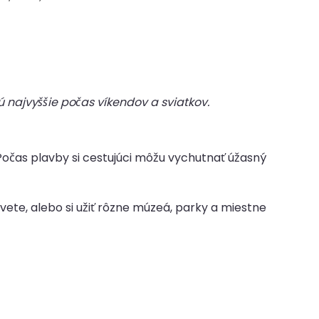
 najvyššie počas víkendov a sviatkov.
čas plavby si cestujúci môžu vychutnať úžasný
svete, alebo si užiť rôzne múzeá, parky a miestne