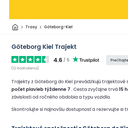
Domov
Trasy
Göteborg-Kiel
Göteborg Kiel Trajekt
4.6
/ 5
Prečítajte
(
12
Hodnotenia
)
Trajekty z Göteborg do Kiel prevádzkujú trajektové s
počet plavieb týždenne 7
.
Cesta zvyčajne trvá
15 
závislosti od ročného obdobia a typu vozidla.
Skontrolujte si najnovšiu dostupnosť a rezervujte si t