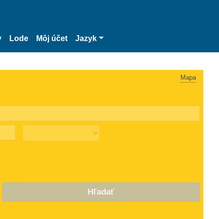
y
Lode
Môj účet
Jazyk
Mapa
Hľadať