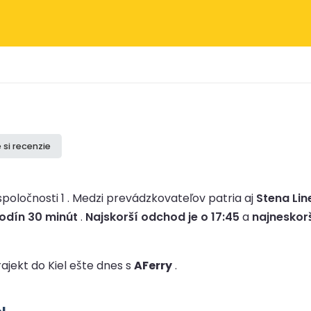
 si recenzie
poločnosti 1 .
Medzi prevádzkovateľov patria aj
Stena Lin
hodín 30 minút
.
Najskorší odchod je o 17:45
a
najneskorš
rajekt do Kiel ešte dnes s
AFerry
.