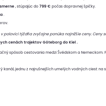
osmerne
, stúpajúc do
799 €
počas dopravnej špičky.
ta
.
erov.
v polovici týždňa zvyčajne ponúka najnižšie ceny. Ceny sú
ych cenách trajektov Göteborg do Kiel .
xačný spôsob cestovania medzi Švédskom a Nemeckom. Po
ský kanál, jednu z najrušnejších umelých vodných ciest na 