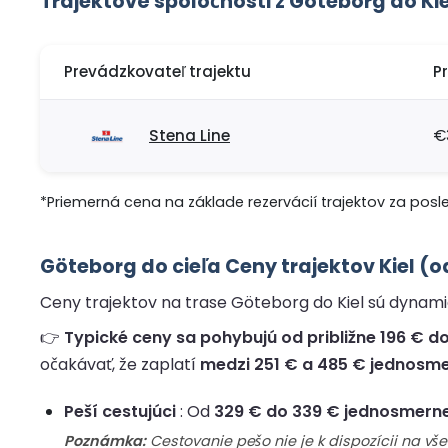
Trajektové spoločnosti z Göteborg do Kie
Prevádzkovateľ trajektu
P
Stena Line
€
*Priemerná cena na základe rezervácií trajektov za posl
Göteborg do cieľa Ceny trajektov Kiel (
Ceny trajektov na trase Göteborg do Kiel sú dynamick
👉
Typické ceny sa pohybujú od približne 196 € do
očakávať, že zaplatí
medzi 251 € a 485 € jednosm
Peší cestujúci
: Od
329 € do 339 € jednosmern
Poznámka:
Cestovanie pešo nie je k dispozícii na v