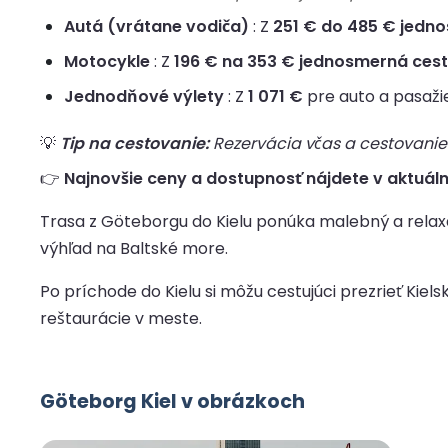
Autá (vrátane vodiča)
: Z
251 € do 485 € jedn
Motocykle
: Z
196 € na 353 € jednosmerná ces
Jednodňové výlety
: Z
1 071 €
pre auto a pasaži
💡
Tip na cestovanie:
Rezervácia včas a cestovanie 
👉
Najnovšie ceny a dostupnosť nájdete v aktuáln
Trasa z Göteborgu do Kielu ponúka malebný a rela
výhľad na Baltské more.
Po príchode do Kielu si môžu cestujúci prezrieť Kiel
reštaurácie v meste.
Göteborg Kiel v obrázkoch