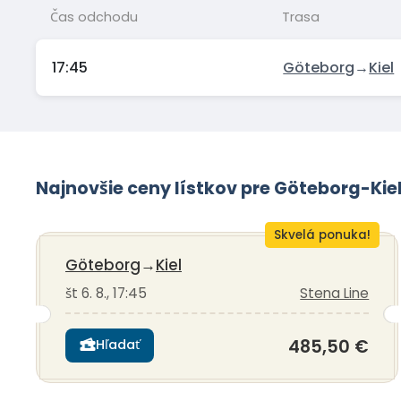
Čas odchodu
Trasa
17:45
Göteborg
→
Kiel
Najnovšie ceny lístkov pre Göteborg-Kie
Skvelá ponuka!
Göteborg
→
Kiel
št 6. 8., 17:45
Stena Line
485,50 €
Hľadať