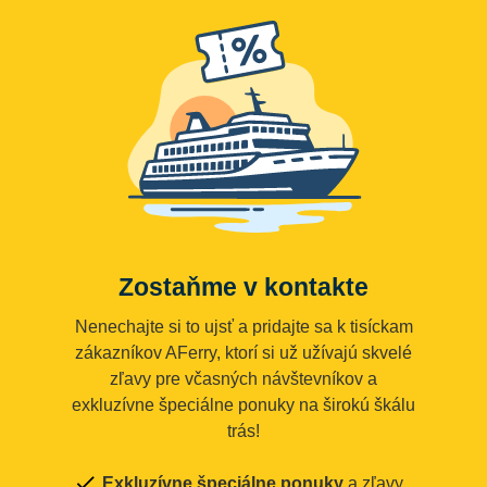
Zostaňme v kontakte
Nenechajte si to ujsť a pridajte sa k tisíckam
zákazníkov AFerry, ktorí si už užívajú skvelé
zľavy pre včasných návštevníkov a
exkluzívne špeciálne ponuky na širokú škálu
trás!
Exkluzívne špeciálne ponuky
a zľavy