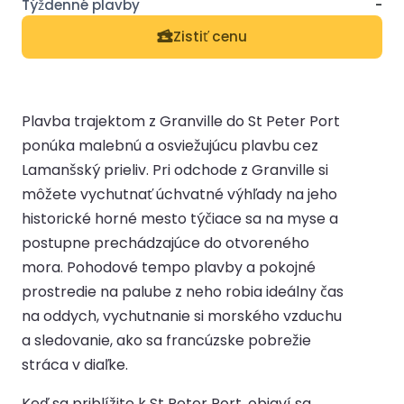
-
Zistiť cenu
Plavba trajektom z Granville do St Peter Port
ponúka malebnú a osviežujúcu plavbu cez
Lamanšský prieliv. Pri odchode z Granville si
môžete vychutnať úchvatné výhľady na jeho
historické horné mesto týčiace sa na myse a
postupne prechádzajúce do otvoreného
mora. Pohodové tempo plavby a pokojné
prostredie na palube z neho robia ideálny čas
na oddych, vychutnanie si morského vzduchu
a sledovanie, ako sa francúzske pobrežie
stráca v diaľke.
Keď sa priblížite k St Peter Port, objaví sa