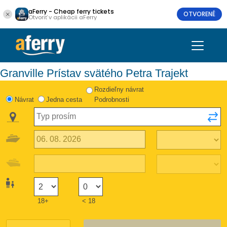
aFerry - Cheap ferry tickets
OTVORENÉ
Otvoriť v aplikácii aFerry
Granville Prístav svätého Petra Trajekt
Rozdieľny návrat
Návrat
Jedna cesta
Podrobnosti
18+
< 18