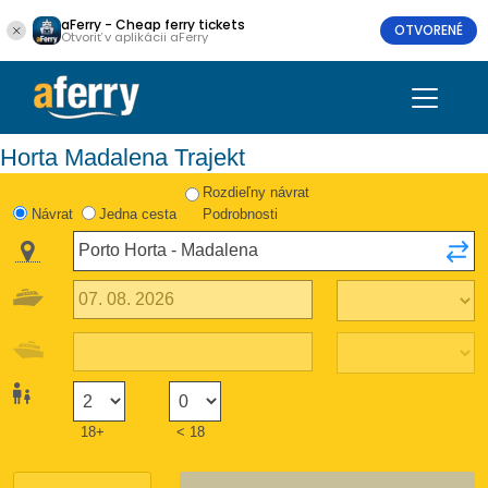
aFerry - Cheap ferry tickets
OTVORENÉ
Otvoriť v aplikácii aFerry
Horta Madalena Trajekt
Rozdieľny návrat
Návrat
Jedna cesta
Podrobnosti
18+
< 18