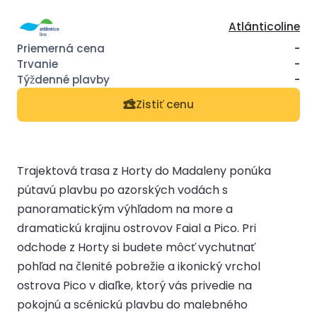
Atlânticoline
-
-
-
Zistiť cenu
Trajektová trasa z Horty do Madaleny ponúka
pútavú plavbu po azorských vodách s
panoramatickým výhľadom na more a
dramatickú krajinu ostrovov Faial a Pico. Pri
odchode z Horty si budete môcť vychutnať
pohľad na členité pobrežie a ikonický vrchol
ostrova Pico v diaľke, ktorý vás privedie na
pokojnú a scénickú plavbu do malebného