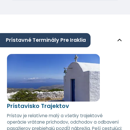
Prístavné Terminály Pre Iraklia
Prístavisko Trajektov
Prístav je relatívne malý a všetky trajektové
operácie vrátane príchodov, odchodov a odbavení
pasažierov prebiehajú pozdĺž nábrežia. Peší cestujúci: