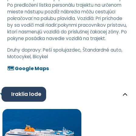
Po predložení lístka personálu trajektu na určenom
mieste nástupu pozdĺž nábrežia môžu cestujúci
pokračovať na palubu plavidla. Vozidlá: Pri príchode
by sa vodiči mali riadiť pokynmi pracovníkov prístavu,
ktorí nasmerujú vozidlá do príslušnej čakacej zóny. Po
pokyne posádka navedie vozidlá na trajekt.
Druhy dopravy:
Peší spolujazdec, Štandardné auto,
Motocykel, Bicykel
🗺️ Google Maps
Iraklia lode