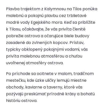
Plavba trajektom z Kalymnosu na Tilos ponúka
malebnú a pokojnú plavbu cez trblietavé
modré vody Egejského mora. Keď sa priblížite
k Tilosu, očakávajte, že vás privíta členité
pobrežie ostrova a očarujúce biele budovy
zasadené do zvlnených kopcov. Prístav,
typicky obklopený pokojnými vodami, vás
privíta malebnou atmosférou a chuťou
uvoľnenej atmosféry ostrova.
Po príchode sa ocitnete v malom, tradičnom
mestečku, kde úzke uličky lemujú miestne
obchody, kaviarne a taverny, ktoré vás
pozývajú preskúmať prírodné krásy a bohatú
históriu ostrova.