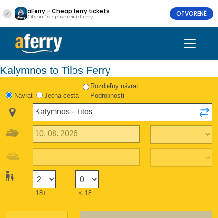
aFerry - Cheap ferry tickets
OTVORENÉ
Otvoriť v aplikácii aFerry
Kalymnos to Tilos Ferry
Rozdieľny návrat
Návrat
Jedna cesta
Podrobnosti
18+
< 18