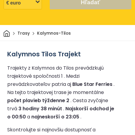
Hľadať
Domov
Trasy
Kalymnos-Tilos
Kalymnos Tilos Trajekt
Trajekty z Kalymnos do Tilos prevádzkujú
trajektové spoločnosti 1 .
Medzi
prevádzkovateľov patria aj
Blue Star Ferries
.
Na tejto trajektovej trase je momentálne
počet plavieb týždenne 2
.
Cesta zvyčajne
trvá
3 hodiny 38 minút
.
Najskorší odchod je
o 00:50
a
najneskorší o 23:05
.
Skontrolujte si najnovšiu dostupnosť a