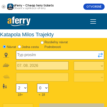
aFerry - Cheap ferry tickets
OTVORENÉ
Otvoriť v aplikácii aFerry
Katapola Milos Trajekty
Rozdieľny návrat
Návrat
Jedna cesta
Podrobnosti
18+
< 18