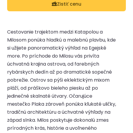
Zistiť cenu
Cestovanie trajektom medzi Katapolou a
Milosom ponúka hladkú a malebnú plavbu, kde
si užijete panoramatický výhľad na Egejské
more. Po príchode do Milosu vás privíta
úchvatná krajina ostrova, od farebných
rybárskych dedín až po dramatické sopečné
pobrežie. Ostrov sa pýši eklektickým mixom
pláží, od práškovo bieleho piesku až po
jedinečné skalnaté útvary. Očarujúce
mestečko Plaka zároveň ponúka kľukaté uličky,
tradičnú architektúru a úchvatné výhľady na
západ slnka. Milos poskytuje dokonalú zmes
prírodných krás, histórie a uvoľneného