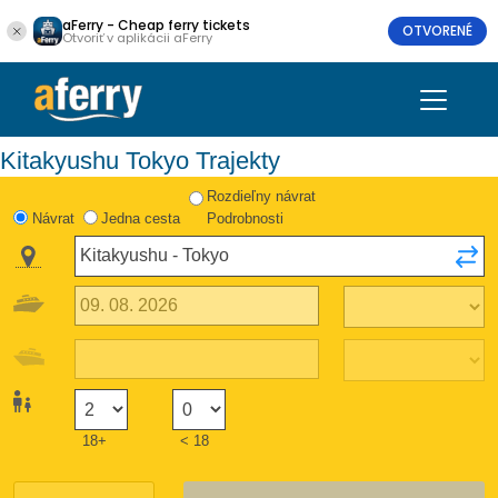
aFerry - Cheap ferry tickets
OTVORENÉ
Otvoriť v aplikácii aFerry
Kitakyushu Tokyo Trajekty
Rozdieľny návrat
Návrat
Jedna cesta
Podrobnosti
18+
< 18