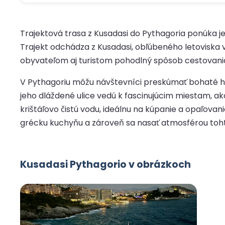
Trajektová trasa z Kusadasi do Pythagoria ponúka 
Trajekt odchádza z Kusadasi, obľúbeného letoviska
obyvateľom aj turistom pohodlný spôsob cestovani
V Pythagoriu môžu návštevníci preskúmať bohaté hi
jeho dláždené ulice vedú k fascinujúcim miestam, ako
krištáľovo čistú vodu, ideálnu na kúpanie a opaľova
grécku kuchyňu a zároveň sa nasať atmosférou toh
Kusadasi Pythagorio v obrázkoch