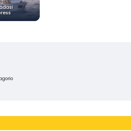
adasi
press
agorio