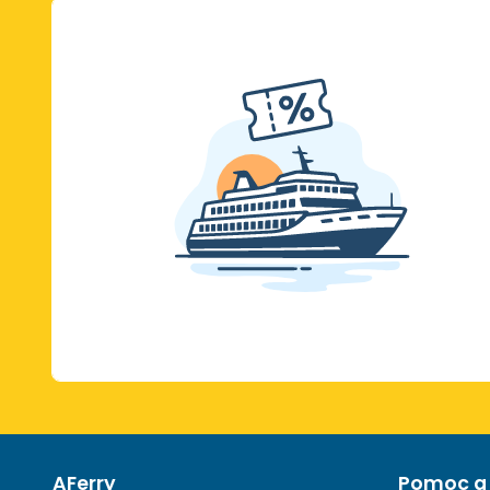
AFerry
Pomoc a 