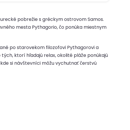
c turecké pobrežie s gréckym ostrovom Samos.
stavného mesta Pythagorio, čo ponúka miestnym
ané po starovekom filozofovi Pythagorovi a
ých, ktorí hľadajú relax, okolité pláže ponúkajú
, kde si návštevníci môžu vychutnať čerstvú