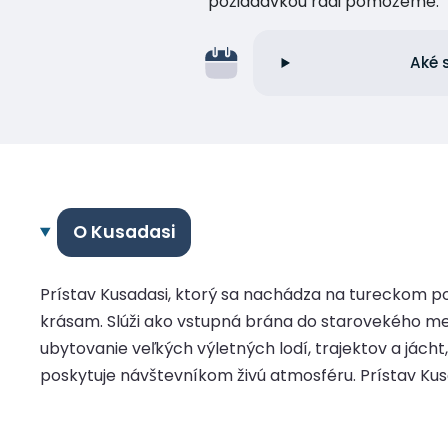
požiadavkou radi pomôžeme.
Aké 
O Kusadasi
Prístav Kusadasi, ktorý sa nachádza na tureckom 
krásam. Slúži ako vstupná brána do starovekého mes
ubytovanie veľkých výletných lodí, trajektov a jác
poskytuje návštevníkom živú atmosféru. Prístav Kusad