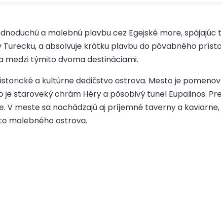
jednoduchú a malebnú plavbu cez Egejské more, spájajú
 v Turecku, a absolvuje krátku plavbu do pôvabného prí
a medzi týmito dvoma destináciami.
storické a kultúrne dedičstvo ostrova. Mesto je pomenov
 je staroveký chrám Héry a pôsobivý tunel Eupalinos. Pre t
nie. V meste sa nachádzajú aj príjemné taverny a kaviarne
to malebného ostrova.