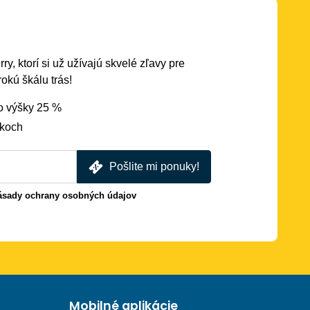
ry, ktorí si už užívajú skvelé zľavy pre
okú škálu trás!
o výšky 25 %
dkoch
Pošlite mi ponuky!
ásady ochrany osobných údajov
Mobilné aplikácie