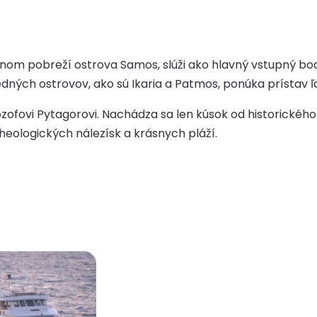
nom pobreží ostrova Samos, slúži ako hlavný vstupný bod
ných ostrovov, ako sú Ikaria a Patmos, ponúka prístav ľa
ofovi Pytagorovi. Nachádza sa len kúsok od historickéh
heologických nálezísk a krásnych pláží.