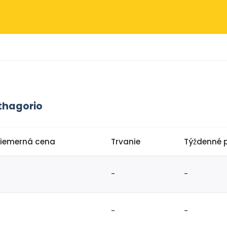
ythagorio
riemerná cena
Trvanie
Týždenné 
-
-
-
-