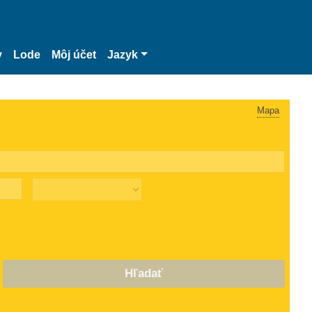
y
Lode
Môj účet
Jazyk
Mapa
Hľadať