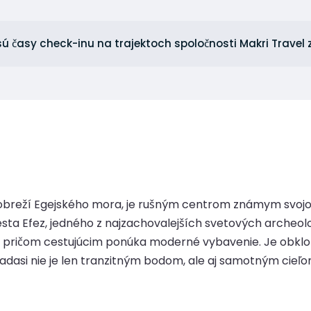
sú časy check-inu na trajektoch spoločnosti Makri Travel
pobreží Egejského mora, je rušným centrom známym svojo
ta Efez, jedného z najzachovalejších svetových archeolo
ht, pričom cestujúcim ponúka moderné vybavenie. Je obklo
asi nie je len tranzitným bodom, ale aj samotným cieľom, 