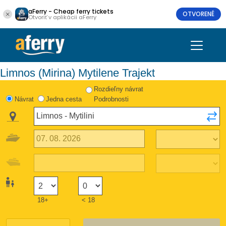
aFerry - Cheap ferry tickets
OTVORENÉ
Otvoriť v aplikácii aFerry
Limnos (Mirina) Mytilene Trajekt
Rozdieľny návrat
Návrat
Jedna cesta
Podrobnosti
18+
< 18