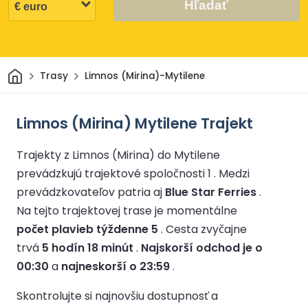
Hľadať
Domov
Trasy
Limnos (Mirina)-Mytilene
Limnos (Mirina) Mytilene Trajekt
Trajekty z Limnos (Mirina) do Mytilene
prevádzkujú trajektové spoločnosti 1 .
Medzi
prevádzkovateľov patria aj
Blue Star Ferries
.
Na tejto trajektovej trase je momentálne
počet plavieb týždenne 5
.
Cesta zvyčajne
trvá
5 hodín 18 minút
.
Najskorší odchod je o
00:30
a
najneskorší o 23:59
.
Skontrolujte si najnovšiu dostupnosť a