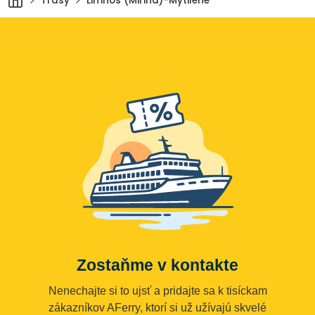
Trasy
Limnos (Mirina)-Mytilene
Zostaňme v kontakte
Nenechajte si to ujsť a pridajte sa k tisíckam
zákazníkov AFerry, ktorí si už užívajú skvelé