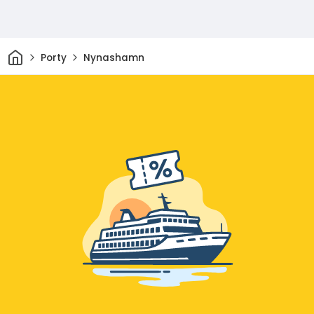
Domov
Porty
Nynashamn