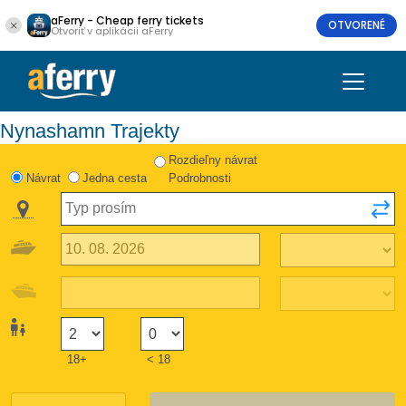
aFerry - Cheap ferry tickets
OTVORENÉ
Otvoriť v aplikácii aFerry
Nynashamn Trajekty
Rozdieľny návrat
Návrat
Jedna cesta
Podrobnosti
18+
< 18