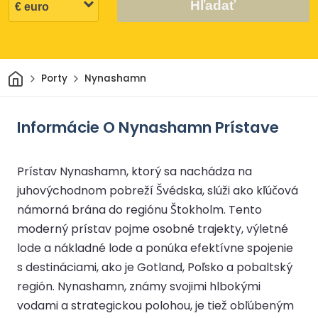
Hľadať
Domov
Porty
Nynashamn
Informácie O Nynashamn Prístave
Prístav Nynashamn, ktorý sa nachádza na
juhovýchodnom pobreží Švédska, slúži ako kľúčová
námorná brána do regiónu Štokholm. Tento
moderný prístav pojme osobné trajekty, výletné
lode a nákladné lode a ponúka efektívne spojenie
s destináciami, ako je Gotland, Poľsko a pobaltský
región. Nynashamn, známy svojimi hlbokými
vodami a strategickou polohou, je tiež obľúbeným