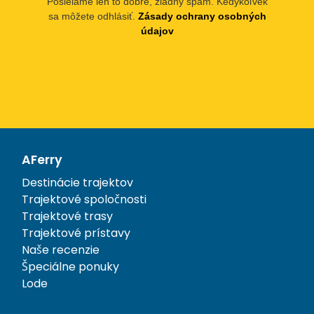
Posielame len to dobré, žiadny spam. Kedykoľvek
sa môžete odhlásiť.
Zásady ochrany osobných
údajov
AFerry
Destinácie trajektov
Trajektové spoločnosti
Trajektové trasy
Trajektové prístavy
Naše recenzie
Špeciálne ponuky
Lode