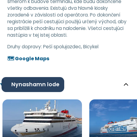
smerom k budove terminálu, kde budú dokončené
všetky odbavenia. Existujú dva hlavné kiosky
zoradené v závislosti od operátora. Po dokončení
registrácie peší cestujúci použijú určený východ, aby
sa priblížili k chodníku na nalodenie. Všetci cestujúci
nastúpia v tej istej oblasti.
Druhy dopravy:
Peší spolujazdec, Bicykel
🗺️ Google Maps
Nynashamn lode