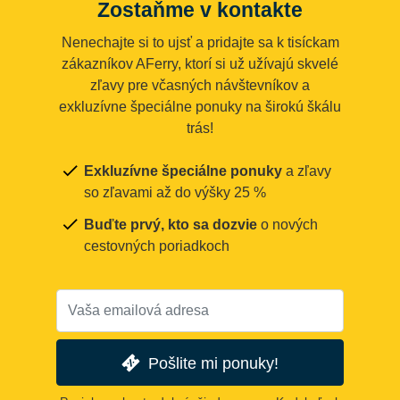
Zostaňme v kontakte
Nenechajte si to ujsť a pridajte sa k tisíckam
zákazníkov AFerry, ktorí si už užívajú skvelé
zľavy pre včasných návštevníkov a
exkluzívne špeciálne ponuky na širokú škálu
trás!
Exkluzívne špeciálne ponuky
a zľavy
so zľavami až do výšky 25 %
Buďte prvý, kto sa dozvie
o nových
cestovných poriadkoch
Pošlite mi ponuky!