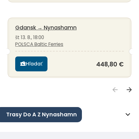
Gdansk
→
Nynashamn
št 13. 8., 18:00
POLSCA Baltic Ferries
448,80 €
Hľadať
Trasy Do A Z Nynashamn