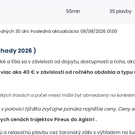
55min
35 plavby
edných 30 dní. Posledná aktualizácia: 08/08/2026 01:00
odhady 2026 )
é a líšia sa v závislosti od dopytu, dostupnosti a toho, ak
viac ako 40 € v závislosti od ročného obdobia a typu 
šetkých trasách a počet miest môže byť obmedzený na konkrétn
v polovici týždňa zvyčajne ponúka najnižšie ceny. Ceny sú
ch cenách trajektov Pireus do Agistri .
ú a relaxačnú plavbu cez Saronský záliv s výhľadom na šu