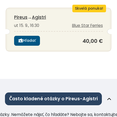
Skvelá ponuka!
Pireus
→
Agistri
ut 15. 9., 16:30
Blue Star Ferries
40,00 €
Hľadať
Často kladené otázky o Pireus-Agistri
tázky. Nemôžete nájsť, čo hľadáte? Nebojte sa, kontaktuj