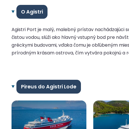
O Agistri
Agistri Port je malý, malebný prístav nachádzajúci 
čistou vodou, slúži ako hlavný vstupný bod pre návš
gréckymi budovami, vďaka čomu je obľúbeným miesto
prírodným krásam ostrova, čím vytvára pokojnú a re
Pireus do Agistri Lode