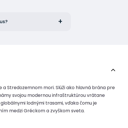
eus?
ópe a Stredozemnom mori. Slúži ako hlavná brána pre
známy svojou modernou infraštruktúrou vrátane
a globálnymi lodnými trasami, vďaka čomu je
ením medzi Gréckom a zvyškom sveta.