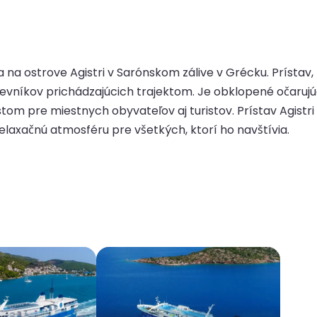
sa na ostrove Agistri v Sarónskom zálive v Grécku. Prísta
tevníkov prichádzajúcich trajektom. Je obklopené očarujú
m pre miestnych obyvateľov aj turistov. Prístav Agistr
laxačnú atmosféru pre všetkých, ktorí ho navštívia.