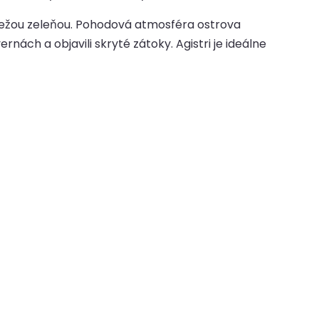
viežou zeleňou. Pohodová atmosféra ostrova
nách a objavili skryté zátoky. Agistri je ideálne