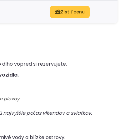
Zistiť cenu
o dlho vopred si rezervujete.
vozidla.
e plavby.
 najvyššie počas víkendov a sviatkov.
mivé vody a blízke ostrovy.