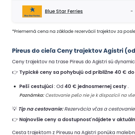
Blue Star Ferries
-
*Priemerná cena na základe rezervácií trajektov za posl
Pireus do cieľa Ceny trajektov Agistri (
Ceny trajektov na trase Pireus do Agistri sú dynamick
👉
Typické ceny sa pohybujú od približne 40 € do 
Peší cestujúci
: Od
40 € jednosmernej cesty
.
Poznámka:
Cestovanie pešo nie je k dispozícii na v
💡
Tip na cestovanie:
Rezervácia včas a cestovanie 
👉
Najnovšie ceny a dostupnosť nájdete v aktuálny
Cesta trajektom z Pireusu na Agistri ponúka malebn