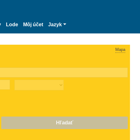
y
Lode
Môj účet
Jazyk
Mapa
Hľadať