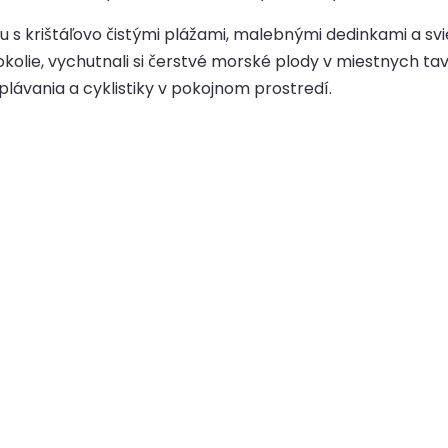
u s krištáľovo čistými plážami, malebnými dedinkami a s
lie, vychutnali si čerstvé morské plody v miestnych taver
plávania a cyklistiky v pokojnom prostredí.