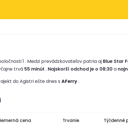
oločnosti 1 .
Medzi prevádzkovateľov patria aj
Blue Star F
yčajne trvá
55 minút
.
Najskorší odchod je o 08:30
a
najn
rajekt do Agistri ešte dnes s
AFerry
.
i
riemerná cena
Trvanie
Týždenné 