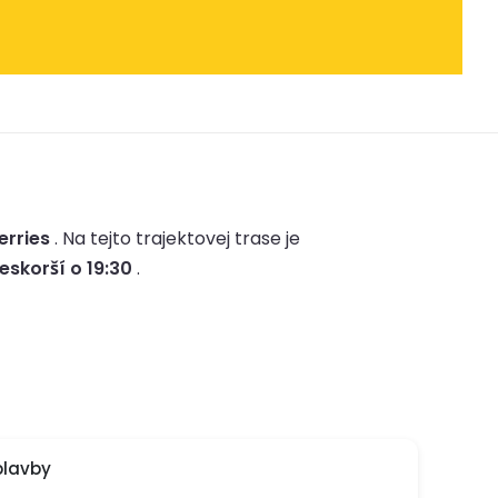
erries
.
Na tejto trajektovej trase je
eskorší o 19:30
.
plavby