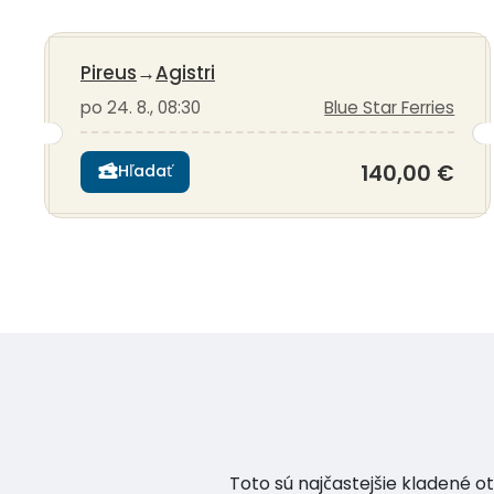
Pireus
→
Agistri
po 24. 8., 08:30
Blue Star Ferries
140,00 €
Hľadať
Toto sú najčastejšie kladené o