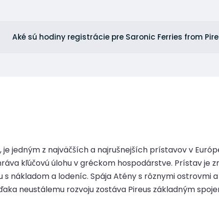
Aké sú hodiny registrácie pre Saronic Ferries from Pir
, je jedným z najväčších a najrušnejších prístavov v Eur
ráva kľúčovú úlohu v gréckom hospodárstve. Prístav je 
iu s nákladom a lodeníc. Spája Atény s rôznymi ostrovmi 
ďaka neustálemu rozvoju zostáva Pireus základným spoj