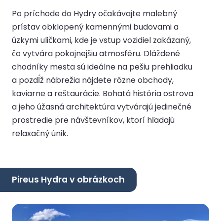
Po príchode do Hydry očakávajte malebný
prístav obklopený kamennými budovami a
úzkymi uličkami, kde je vstup vozidiel zakázaný,
čo vytvára pokojnejšiu atmosféru. Dláždené
chodníky mesta sú ideálne na pešiu prehliadku
a pozdĺž nábrežia nájdete rôzne obchody,
kaviarne a reštaurácie. Bohatá história ostrova
a jeho úžasná architektúra vytvárajú jedinečné
prostredie pre návštevníkov, ktorí hľadajú
relaxačný únik.
Pireus Hydra v obrázkoch