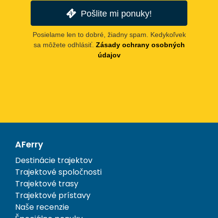
Pošlite mi ponuky!
Posielame len to dobré, žiadny spam. Kedykoľvek
sa môžete odhlásiť.
Zásady ochrany osobných
údajov
AFerry
Destinácie trajektov
Trajektové spoločnosti
Trajektové trasy
Trajektové prístavy
Naše recenzie