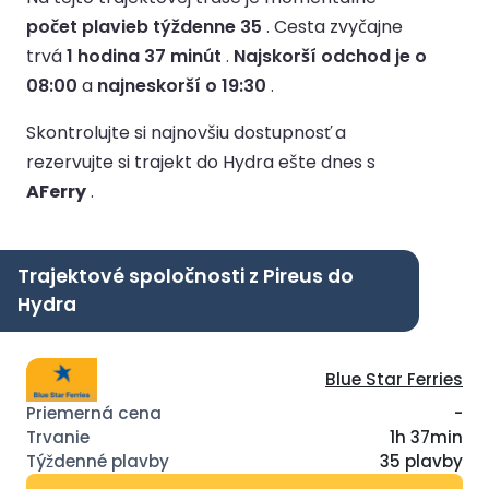
počet plavieb týždenne 35
.
Cesta zvyčajne
trvá
1 hodina 37 minút
.
Najskorší odchod je o
08:00
a
najneskorší o 19:30
.
Skontrolujte si najnovšiu dostupnosť a
rezervujte si trajekt do Hydra ešte dnes s
AFerry
.
Trajektové spoločnosti z Pireus do
Hydra
Blue Star Ferries
-
1h 37min
35 plavby