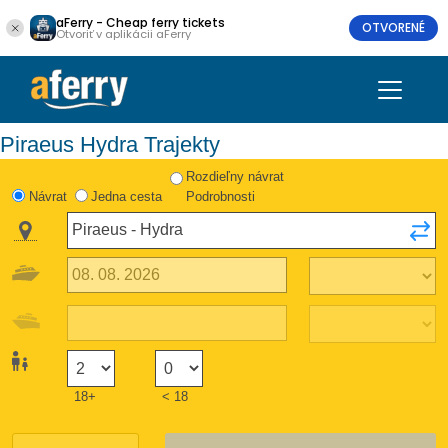
aFerry - Cheap ferry tickets
OTVORENÉ
Otvoriť v aplikácii aFerry
Piraeus Hydra Trajekty
Rozdieľny návrat
Návrat
Jedna cesta
Podrobnosti
18+
< 18