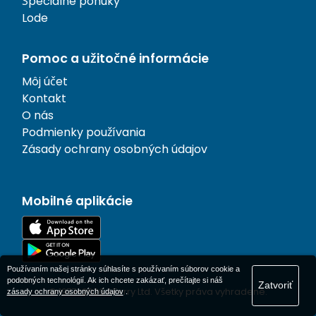
Špeciálne ponuky
Lode
Pomoc a užitočné informácie
Môj účet
Kontakt
O nás
Podmienky používania
Zásady ochrany osobných údajov
Mobilné aplikácie
Používaním našej stránky súhlasíte s používaním súborov cookie a
podobných technológií. Ak ich chcete zakázať, prečítajte si náš
Zatvoriť
© 1977-
2026
AFerry Ltd. Všetky práva vyhradené.
zásady ochrany osobných údajov
.