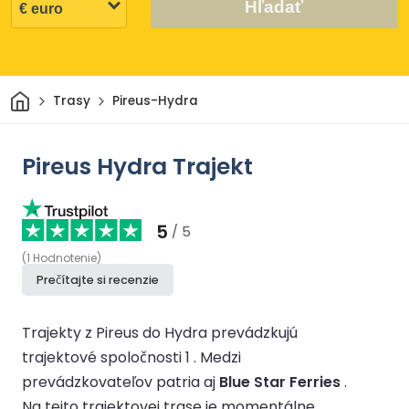
Hľadať
Domov
Trasy
Pireus-Hydra
Pireus Hydra Trajekt
5
/ 5
(
1
Hodnotenie
)
Prečítajte si recenzie
Trajekty z Pireus do Hydra prevádzkujú
trajektové spoločnosti 1 .
Medzi
prevádzkovateľov patria aj
Blue Star Ferries
.
Na tejto trajektovej trase je momentálne