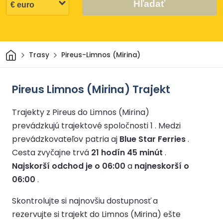
Hľadať
Domov
Trasy
Pireus-Limnos (Mirina)
Pireus Limnos (Mirina) Trajekt
Trajekty z Pireus do Limnos (Mirina)
prevádzkujú trajektové spoločnosti 1 .
Medzi
prevádzkovateľov patria aj
Blue Star Ferries
.
Cesta zvyčajne trvá
21 hodín 45 minút
.
Najskorší odchod je o 06:00
a
najneskorší o
06:00
.
Skontrolujte si najnovšiu dostupnosť a
rezervujte si trajekt do Limnos (Mirina) ešte