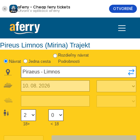
aFerry - Cheap ferry tickets
OTVORENÉ
Otvoriť v aplikácii aFerry
Pireus Limnos (Mirina) Trajekt
Rozdieľny návrat
Návrat
Jedna cesta
Podrobnosti
18+
< 18