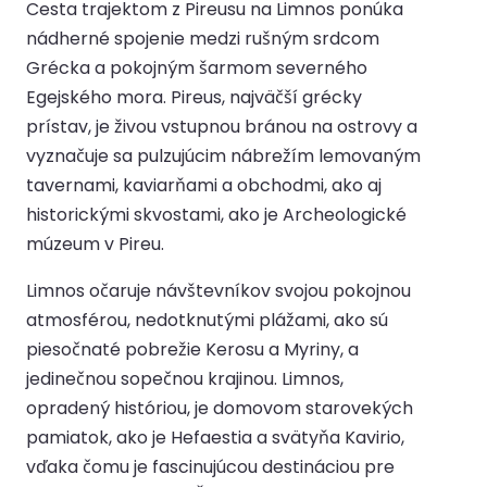
Cesta trajektom z Pireusu na Limnos ponúka
nádherné spojenie medzi rušným srdcom
Grécka a pokojným šarmom severného
Egejského mora. Pireus, najväčší grécky
prístav, je živou vstupnou bránou na ostrovy a
vyznačuje sa pulzujúcim nábrežím lemovaným
tavernami, kaviarňami a obchodmi, ako aj
historickými skvostami, ako je Archeologické
múzeum v Pireu.
Limnos očaruje návštevníkov svojou pokojnou
atmosférou, nedotknutými plážami, ako sú
piesočnaté pobrežie Kerosu a Myriny, a
jedinečnou sopečnou krajinou. Limnos,
opradený históriou, je domovom starovekých
pamiatok, ako je Hefaestia a svätyňa Kavirio,
vďaka čomu je fascinujúcou destináciou pre