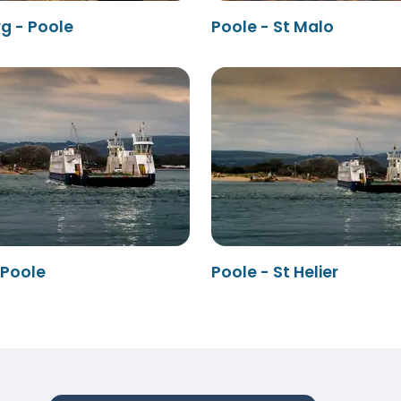
g - Poole
Poole - St Malo
 Poole
Poole - St Helier