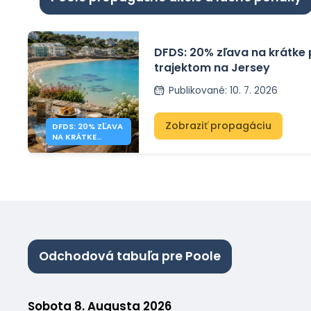
DFDS: 20% zľava na krátke
trajektom na Jersey
Publikované
:
10. 7. 2026
Zobraziť propagáciu
DFDS: 20% ZĽAVA
NA KRÁTKE
POBYTY NA
JERSEY
Odchodová tabuľa pre Poole
Sobota 8. Augusta 2026