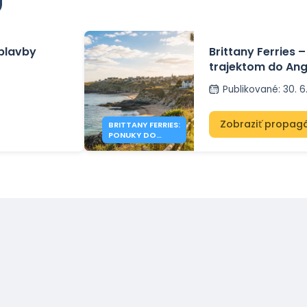
 plavby
Brittany Ferries 
trajektom do Ang
Publikované
:
30. 6
Zobraziť propag
BRITTANY FERRIES:
PONUKY DO
ANGLICKA OD
200€