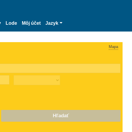
y
Lode
Môj účet
Jazyk
Mapa
Hľadať