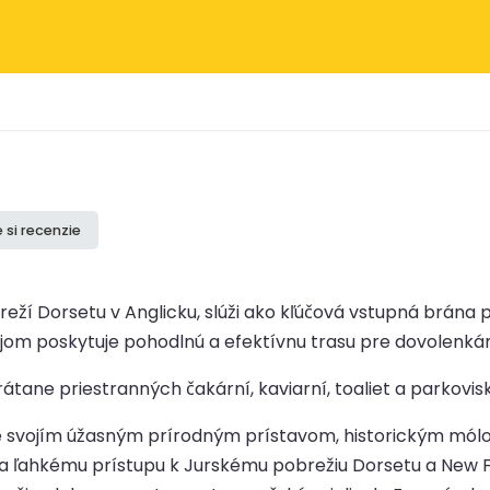
e si recenzie
ží Dorsetu v Anglicku, slúži ako kľúčová vstupná brána p
om poskytuje pohodlnú a efektívnu trasu pre dovolenkár
ne priestranných čakární, kaviarní, toaliet a parkovisk
 svojím úžasným prírodným prístavom, historickým mólo
ľahkému prístupu k Jurskému pobrežiu Dorsetu a New Fo