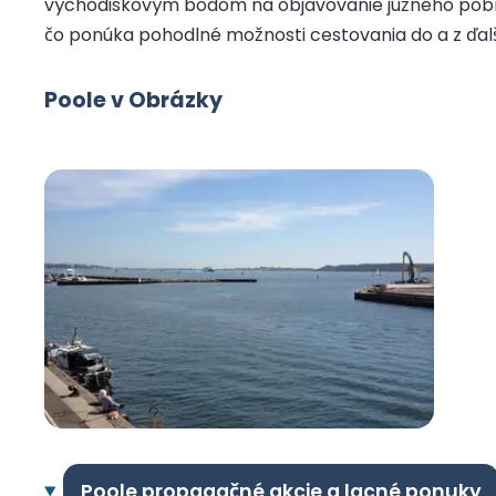
východiskovým bodom na objavovanie južného pobreži
čo ponúka pohodlné možnosti cestovania do a z ďa
Poole v Obrázky
Poole propagačné akcie a lacné ponuky