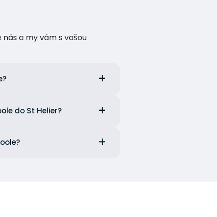
te nás a my vám s vašou
e?
ole do St Helier?
Poole?