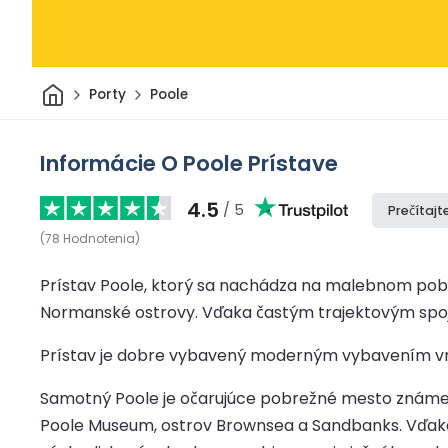
Domov
Porty
Poole
Informácie O Poole Prístave
4.5
/ 5
Prečítajt
(
78
Hodnotenia
)
Prístav Poole, ktorý sa nachádza na malebnom pobre
Normanské ostrovy. Vďaka častým trajektovým spoj
Prístav je dobre vybavený moderným vybavením vráta
Samotný Poole je očarujúce pobrežné mesto známe
Poole Museum, ostrov Brownsea a Sandbanks. Vďaka 