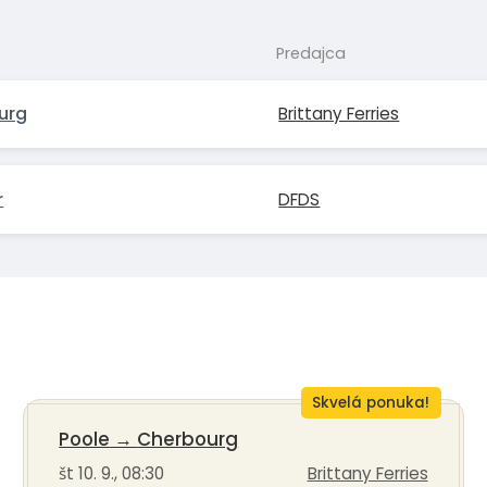
Predajca
urg
Brittany Ferries
r
DFDS
Skvelá ponuka!
Poole
→
Cherbourg
št 10. 9., 08:30
Brittany Ferries