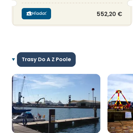
552,20 €
Hľadať
Trasy Do A Z Poole