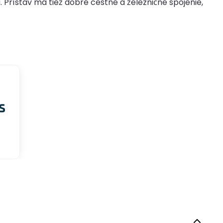
Prístav má tiež dobré cestné a železničné spojenie,