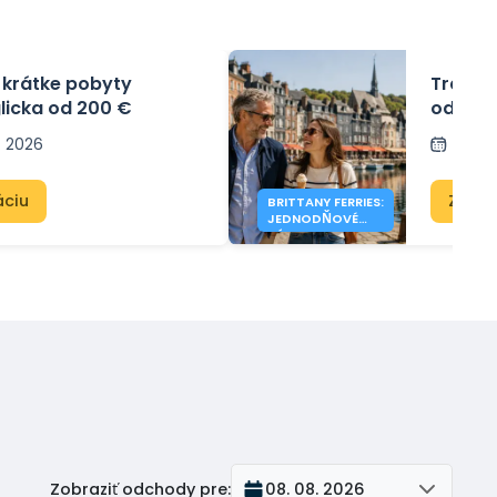
– krátke pobyty
Trajekt
licka od 200 €
od 41 €
. 2026
Publi
áciu
Zobra
BRITTANY FERRIES:
JEDNODŇOVÉ
VÝLETY DO
ANGLICKA OD 41
€
Zobraziť odchody pre
:
08. 08. 2026