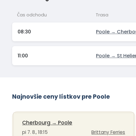
Čas odchodu
Trasa
08:30
Poole → Cherbo
11:00
Poole → St Helie
Najnovšie ceny lístkov pre Poole
Cherbourg
→
Poole
pi 7. 8., 18:15
Brittany Ferries