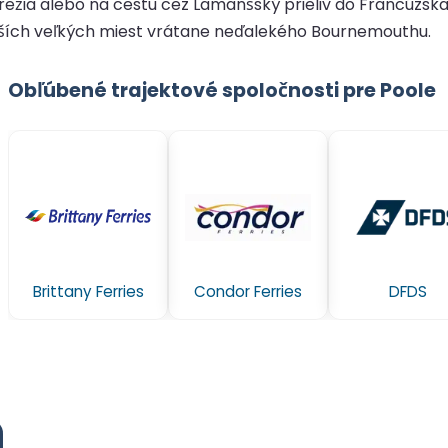
a alebo na cestu cez Lamanšský prieliv do Francúzska. 
lších veľkých miest vrátane neďalekého Bournemouthu.
Obľúbené trajektové spoločnosti pre Poole
Brittany Ferries
Condor Ferries
DFDS