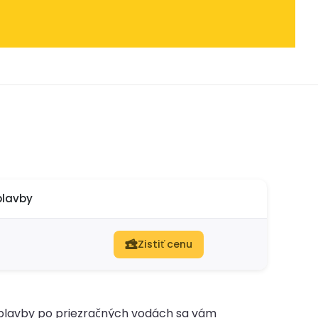
plavby
Zistiť cenu
 plavby po priezračných vodách sa vám