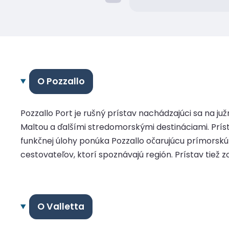
O Pozzallo
Pozzallo Port je rušný prístav nachádzajúci sa na juž
Maltou a ďalšími stredomorskými destináciami. Prís
funkčnej úlohy ponúka Pozzallo očarujúcu prímorsk
cestovateľov, ktorí spoznávajú región. Prístav tie
O Valletta