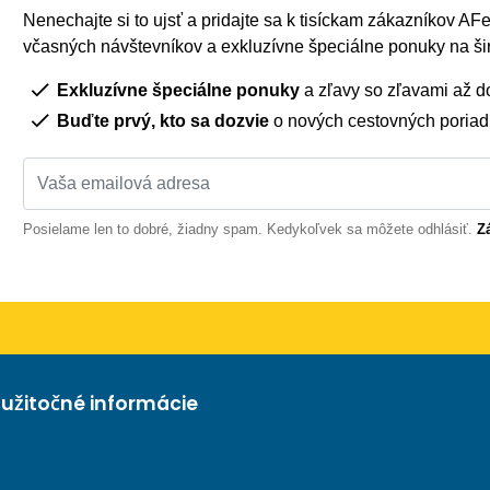
Nenechajte si to ujsť a pridajte sa k tisíckam zákazníkov AFer
včasných návštevníkov a exkluzívne špeciálne ponuky na šir
Exkluzívne špeciálne ponuky
a zľavy so zľavami až d
Buďte prvý, kto sa dozvie
o nových cestovných poria
Posielame len to dobré, žiadny spam. Kedykoľvek sa môžete odhlásiť.
Z
užitočné informácie