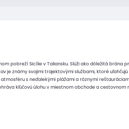
nom pobreží Sicílie v Taliansku. Slúži ako dôležitá brána 
tav je známy svojimi trajektovými službami, ktoré uľahču
ú atmosféru s neďalekými plážami a rôznymi reštauráciam
ž zohráva kľúčovú úlohu v miestnom obchode a cestovnom 