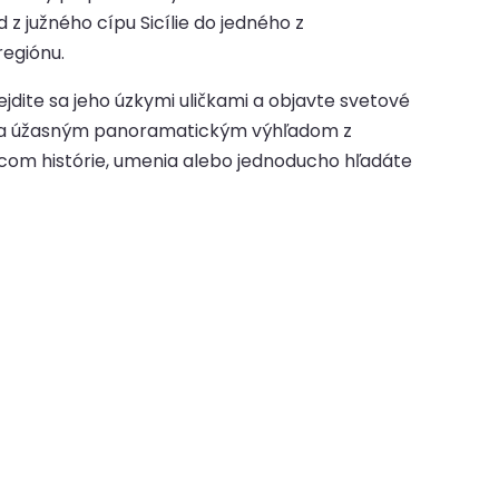
z južného cípu Sicílie do jedného z
regiónu.
dite sa jeho úzkymi uličkami a objavte svetové
ám a úžasným panoramatickým výhľadom z
ncom histórie, umenia alebo jednoducho hľadáte