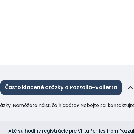
Často kladené otázky o Pozzallo-Valletta
tázky. Nemôžete nájsť, čo hľadáte? Nebojte sa, kontaktuj
Aké sú hodiny registrácie pre Virtu Ferries from Pozza