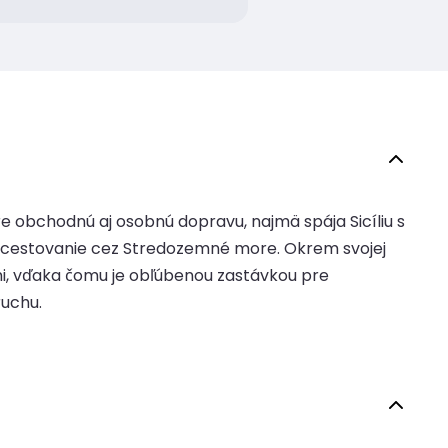
pre obchodnú aj osobnú dopravu, najmä spája Sicíliu s
jú cestovanie cez Stredozemné more. Okrem svojej
i, vďaka čomu je obľúbenou zastávkou pre
ruchu.