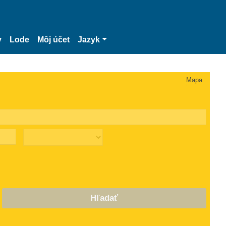
y
Lode
Môj účet
Jazyk
Mapa
Hľadať