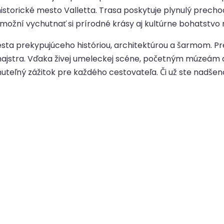
torické mesto Valletta. Trasa poskytuje plynulý prechod 
možní vychutnať si prírodné krásy aj kultúrne bohatstvo 
ta prekypujúceho históriou, architektúrou a šarmom. Prej
eľmajstra. Vďaka živej umeleckej scéne, početným múze
uteľný zážitok pre každého cestovateľa. Či už ste nadše