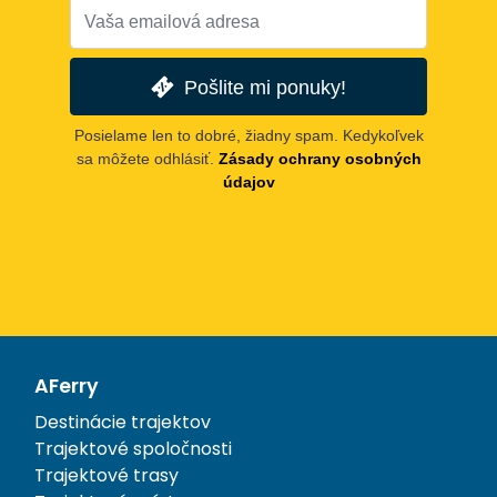
Pošlite mi ponuky!
Posielame len to dobré, žiadny spam. Kedykoľvek
sa môžete odhlásiť.
Zásady ochrany osobných
údajov
AFerry
Destinácie trajektov
Trajektové spoločnosti
Trajektové trasy