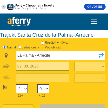
aFerry - Cheap ferry tickets
OTVORENÉ
Otvoriť v aplikácii aFerry
Trajekt Santa Cruz de la Palma–Arrecife
Rozdieľny návrat
Návrat
Jedna cesta
Podrobnosti
18+
< 18