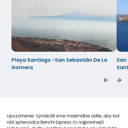
Playa Santiago -San Sebastián De La
San 
Gomera
San
Upozornenie: Vynaložili sme maximálne úsilie, aby bol
náš sprievodca Benchi Express čo najpresnejší.