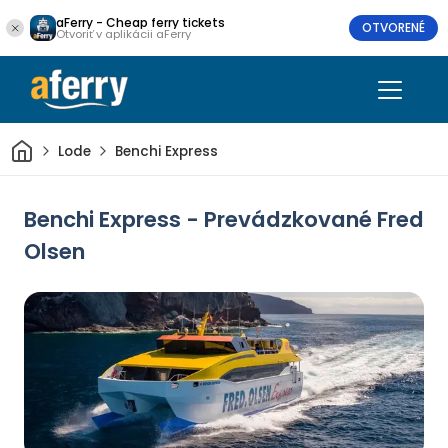
aFerry - Cheap ferry tickets
OTVORENÉ
Otvoriť v aplikácii aFerry
Domov
Lode
Benchi Express
Benchi Express - Prevádzkované Fred
Olsen