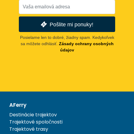
Pošlite mi ponuky!
Posielame len to dobré, žiadny spam. Kedykoľvek
sa môžete odhlásiť.
Zásady ochrany osobných
údajov
AFerry
Destinácie trajektov
Trajektové spoločnosti
Trajektové trasy