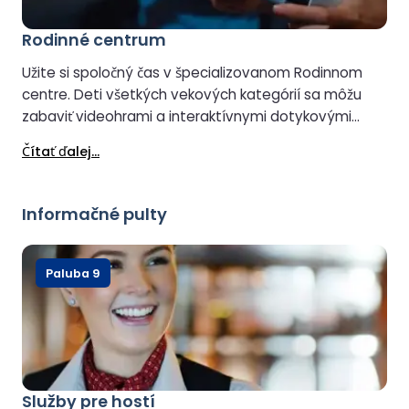
Rodinné centrum
Užite si spoločný čas v špecializovanom Rodinnom
centre. Deti všetkých vekových kategórií sa môžu
zabaviť videohrami a interaktívnymi dotykovými
obrazovkami, zatiaľ čo dospelí sa môžu pridať k
Čítať ďalej...
zábave alebo si sadnúť a relaxovať s maškrtou z
kaviarne.
Informačné pulty
Paluba 9
Služby pre hostí