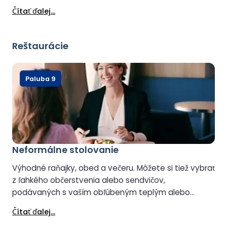
občerstvenia v bare, pričom niektoré miesta na
Čítať ďalej...
sedenie ponúkajú výhľad na more. K dispozícii je
ekologická káva priamo v šálke a selfie stánok vám
umožní zachytiť a zdieľať nezabudnuteľné okamihy z
Reštaurácie
vašej cesty.
Paluba 9
Neformálne stolovanie
Výhodné raňajky, obed a večeru. Môžete si tiež vybrať
z ľahkého občerstvenia alebo sendvičov,
podávaných s vaším obľúbeným teplým alebo
studeným nápojom, alkoholickým alebo
Čítať ďalej...
nealkoholickým.