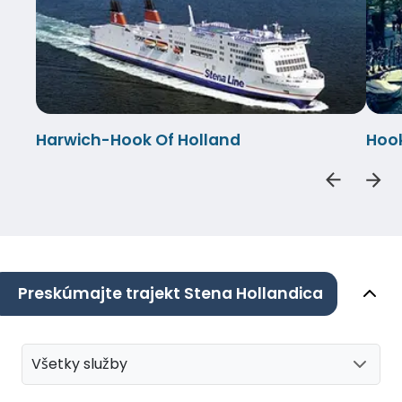
Harwich-Hook Of Holland
Hook
Preskúmajte trajekt Stena Hollandica
Všetky služby