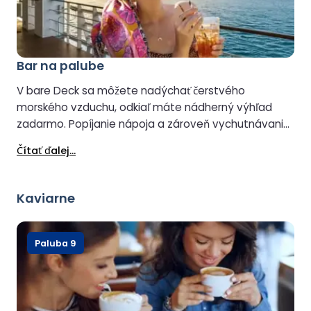
Bar na palube
V bare Deck sa môžete nadýchať čerstvého
morského vzduchu, odkiaľ máte nádherný výhľad
zadarmo. Popíjanie nápoja a zároveň vychutnávanie
si scenérie to ešte viac zlepší. Otvorené za
Čítať ďalej...
predpokladu, že to poveternostné podmienky
dovolia.
Kaviarne
Paluba 9