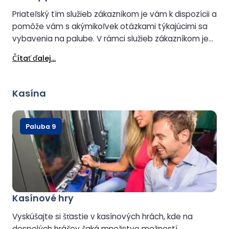
Priateľský tím služieb zákazníkom je vám k dispozícii a
pomôže vám s akýmikoľvek otázkami týkajúcimi sa
vybavenia na palube. V rámci služieb zákazníkom je
možné dohodnúť aj upgrade salónika alebo kajuty (v
Čítať ďalej...
závislosti od dostupnosti).
Kasína
Paluba 9
Kasínové hry
Vyskúšajte si šťastie v kasínových hrách, kde na
dospelých hráčov čaká množstvo možností.