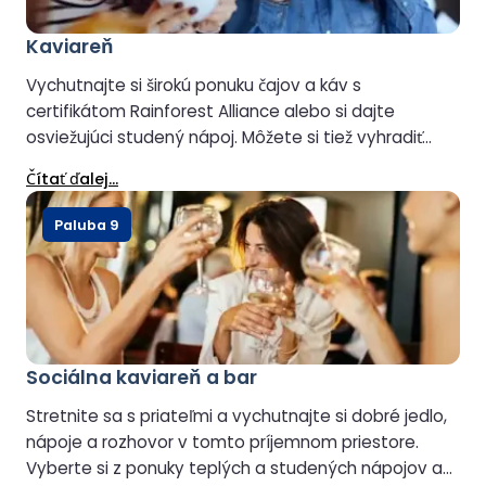
Kaviareň
Vychutnajte si širokú ponuku čajov a káv s
certifikátom Rainforest Alliance alebo si dajte
osviežujúci studený nápoj. Môžete si tiež vyhradiť
chvíľku na sladké občerstvenie alebo čerstvo
Čítať ďalej...
pripravený sendvič.
Paluba 9
Sociálna kaviareň a bar
Stretnite sa s priateľmi a vychutnajte si dobré jedlo,
nápoje a rozhovor v tomto príjemnom priestore.
Vyberte si z ponuky teplých a studených nápojov a