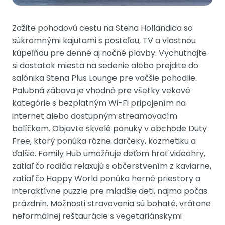
Zažite pohodovú cestu na Stena Hollandica so
súkromnými kajutami s posteľou, TV a vlastnou
kúpeľňou pre denné aj nočné plavby. Vychutnajte
si dostatok miesta na sedenie alebo prejdite do
salónika Stena Plus Lounge pre väčšie pohodlie.
Palubná zábava je vhodná pre všetky vekové
kategórie s bezplatným Wi-Fi pripojením na
internet alebo dostupným streamovacím
balíčkom. Objavte skvelé ponuky v obchode Duty
Free, ktorý ponúka rôzne darčeky, kozmetiku a
ďalšie. Family Hub umožňuje deťom hrať videohry,
zatiaľ čo rodičia relaxujú s občerstvením z kaviarne,
zatiaľ čo Happy World ponúka herné priestory a
interaktívne puzzle pre mladšie deti, najmä počas
prázdnin. Možnosti stravovania sú bohaté, vrátane
neformálnej reštaurácie s vegetariánskymi