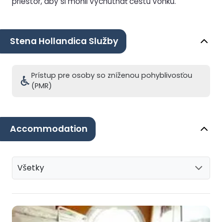
priestor, aby si mohli vychutnať cestu vonku.
Stena Hollandica Služby
Prístup pre osoby so zníženou pohyblivosťou
(PMR)
Accommodation
Všetky