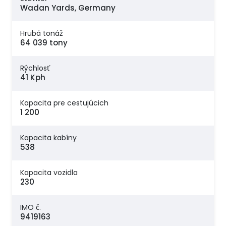
Wadan Yards, Germany
Hrubá tonáž
64 039 tony
Rýchlosť
41 Kph
Kapacita pre cestujúcich
1 200
Kapacita kabíny
538
Kapacita vozidla
230
IMO č.
9419163