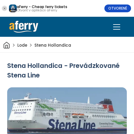
aFerry - Cheap ferry tickets
OTVORENÉ
Otvoriť v aplikácii aFerry
Domov
Lode
Stena Hollandica
Stena Hollandica - Prevádzkované
Stena Line