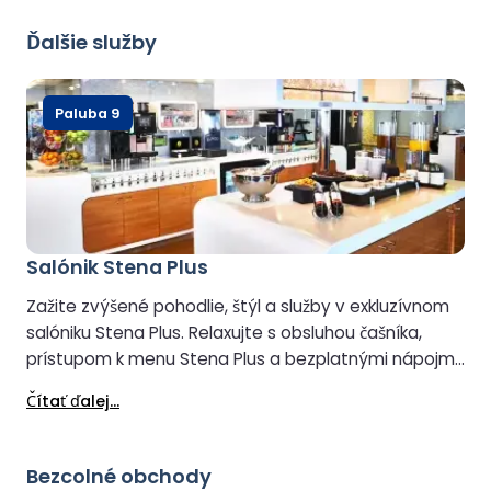
Ďalšie služby
Paluba 9
Salónik Stena Plus
Zažite zvýšené pohodlie, štýl a služby v exkluzívnom
salóniku Stena Plus. Relaxujte s obsluhou čašníka,
prístupom k menu Stena Plus a bezplatnými nápojmi
a občerstvením. Pre zachovanie pokojnej atmosféry
Čítať ďalej...
je salónik vyhradený pre hostí od 8 rokov.
Bezcolné obchody