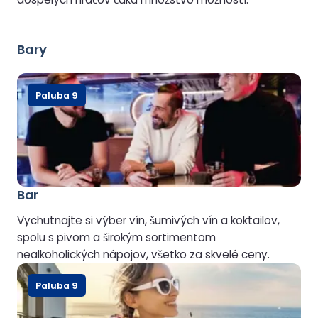
Bary
Paluba 9
Bar
Vychutnajte si výber vín, šumivých vín a koktailov,
spolu s pivom a širokým sortimentom
nealkoholických nápojov, všetko za skvelé ceny.
Paluba 9