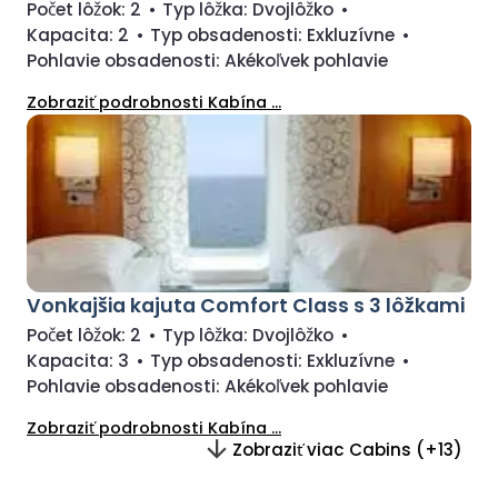
Počet lôžok:
2
•
Typ lôžka:
Dvojlôžko
•
Kapacita:
2
•
Typ obsadenosti:
Exkluzívne
•
Pohlavie obsadenosti:
Akékoľvek pohlavie
Zobraziť podrobnosti Kabína ...
Vonkajšia kajuta Comfort Class s 3 lôžkami
Počet lôžok:
2
•
Typ lôžka:
Dvojlôžko
•
Kapacita:
3
•
Typ obsadenosti:
Exkluzívne
•
Pohlavie obsadenosti:
Akékoľvek pohlavie
Zobraziť podrobnosti Kabína ...
Zobraziť viac Cabins (+13)