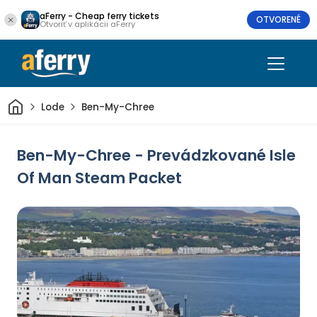
aFerry - Cheap ferry tickets
OTVORENÉ
Otvoriť v aplikácii aFerry
Domov
Lode
Ben-My-Chree
Ben-My-Chree - Prevádzkované Isle
Of Man Steam Packet