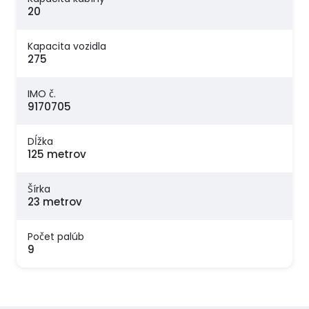
20
Kapacita vozidla
275
IMO č.
9170705
Dĺžka
125 metrov
Šírka
23 metrov
Počet palúb
9