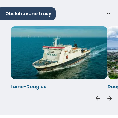
Obsluhované trasy
Larne-Douglas
Dou