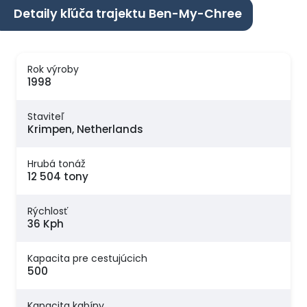
Detaily kľúča trajektu Ben-My-Chree
Rok výroby
1998
Staviteľ
Krimpen, Netherlands
Hrubá tonáž
12 504 tony
Rýchlosť
36 Kph
Kapacita pre cestujúcich
500
Kapacita kabíny