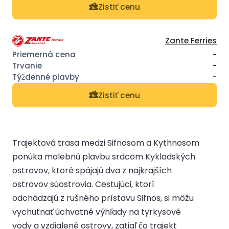
Zistiť cenu
Zante Ferries
-
-
-
Zistiť cenu
Trajektová trasa medzi Sifnosom a Kythnosom
ponúka malebnú plavbu srdcom Kykladských
ostrovov, ktoré spájajú dva z najkrajších
ostrovov súostrovia. Cestujúci, ktorí
odchádzajú z rušného prístavu Sifnos, si môžu
vychutnať úchvatné výhľady na tyrkysové
vody a vzdialené ostrovy, zatiaľ čo trajekt