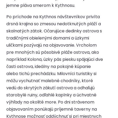
jemne pláva smerom k Kythnosu.
Po príchode na Kythnos návštevníkov privíta
drsná krajina so zmesou nedotknutých pláží a
skalnatých zátok. Očarujúce dedinky ostrova s
tradičnými obielenými domami a úzkymi
uličkami pozývajú na objavovanie. Vrcholom
pre mnohých sú pôsobivé pláže ostrova, ako
napríklad Kolona, úzky pás piesku spájajúci dve
časti ostrova, ideálny na pokojné kúpanie
alebo tichú prechádzku. Milovníci turistiky si
môžu vychutnať malebné chodníky, ktoré
vedú do skrytých zákutí ostrova a odhaľujú
starobylé ruiny, odľahlé kaplnky a úchvatné
výhľady na okolité more. Po dni strávenom
objavovaním ponúkajú príjemné taverny na
Kythnose možnosť oddýchnuť si pri miestnych