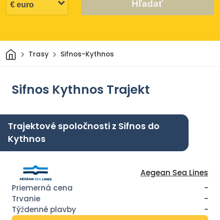
Hľadať
Domov
Trasy
Sifnos-Kythnos
Sifnos Kythnos Trajekt
Trajektové spoločnosti z Sifnos do
Kythnos
Aegean Sea Lines
-
-
-