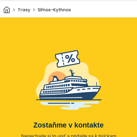
Domov
Trasy
Sifnos-Kythnos
Zostaňme v kontakte
Nenechajte si to ujsť a pridajte sa k tisíckam