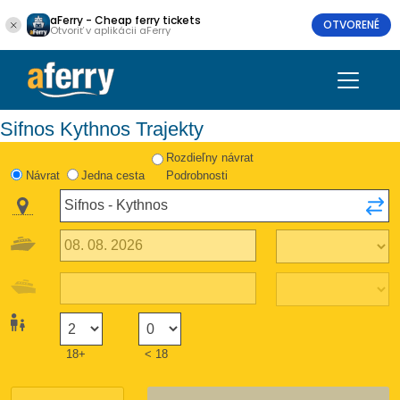
aFerry - Cheap ferry tickets
OTVORENÉ
Otvoriť v aplikácii aFerry
Sifnos Kythnos Trajekty
Rozdieľny návrat
Návrat
Jedna cesta
Podrobnosti
18+
< 18