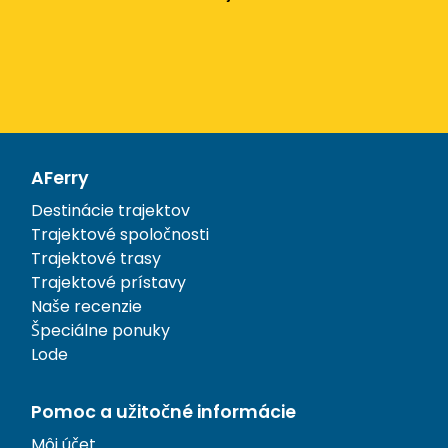
AFerry
Destinácie trajektov
Trajektové spoločnosti
Trajektové trasy
Trajektové prístavy
Naše recenzie
Špeciálne ponuky
Lode
Pomoc a užitočné informácie
Môj účet