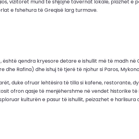
ios, vizitorët mund të shijojnë tavernat lokale, plazhet e
rlat e fshehura të Greqisë larg turmave.
a), është qendra kryesore detare e ishullit më të madh në C
e dhe Rafina) dhe ishuj të tjerë të njohur si Paros, Mykono
arët, duke ofruar lehtësira të tilla si kafene, restorant
osit ofron qasje të menjëhershme në vendet historike të i
ksploruar kulturën e pasur të ishullit, peizazhet e harlisura