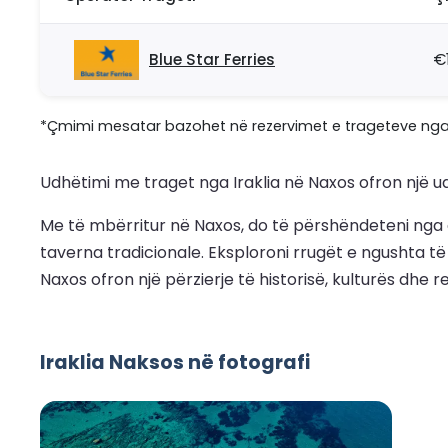
Blue Star Ferries
€
*Çmimi mesatar bazohet në rezervimet e trageteve nga 30 
Udhëtimi me traget nga Iraklia në Naxos ofron një udh
Me të mbërritur në Naxos, do të përshëndeteni nga qy
taverna tradicionale. Eksploroni rrugët e ngushta të 
Naxos ofron një përzierje të historisë, kulturës dhe r
Iraklia Naksos në fotografi