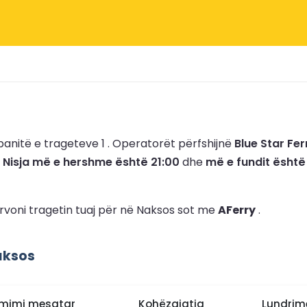
anitë e trageteve 1 .
Operatorët përfshijnë
Blue Star Fer
.
Nisja më e hershme është 21:00
dhe
më e fundit është
rvoni tragetin tuaj për në Naksos sot me
AFerry
.
aksos
mimi mesatar
Kohëzgjatja
Lundrim