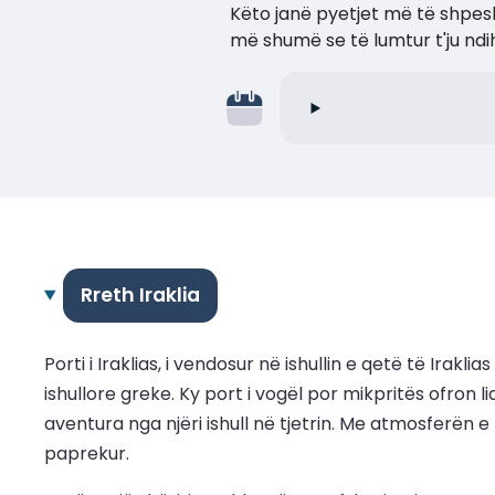
Këto janë pyetjet më të shpesh
më shumë se të lumtur t'ju nd
Rreth Iraklia
Porti i Iraklias, i vendosur në ishullin e qetë të Ira
ishullore greke. Ky port i vogël por mikpritës ofron 
aventura nga njëri ishull në tjetrin. Me atmosferën e 
paprekur.