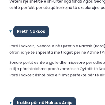
Vetëm një shëtitje e shkurtër nga fshati Agios Georg
është perfekt për ata që kërkojnë të eksplorojnë pe
Rreth Naksos
Porti i Naxosit, i vendosur në Qytetin e Naxosit (Kor
ofron lidhje të shpeshta me traget për në Athinë (Pir
Zona e portit është e gjallë dhe miqësore për udhët
e tij e përshtatshme pranë zemrës së Qytetit të Nax
Porti i Naxosit është pika e fillimit perfekte për të e
Iraklia për në Naksos Anije