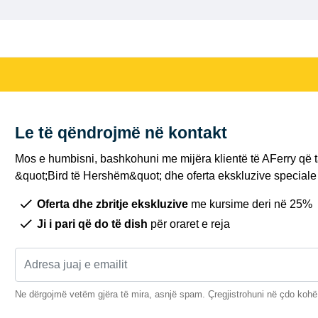
Le të qëndrojmë në kontakt
Mos e humbisni, bashkohuni me mijëra klientë të AFerry që t
&quot;Bird të Hershëm&quot; dhe oferta ekskluzive speciale 
Oferta dhe zbritje ekskluzive
me kursime deri në 25%
Ji i pari që do të dish
për oraret e reja
Ne dërgojmë vetëm gjëra të mira, asnjë spam. Çregjistrohuni në çdo kohë