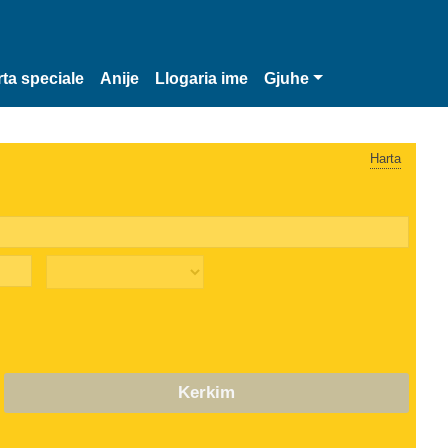
rta speciale
Anije
Llogaria ime
Gjuhe
Harta
Kerkim