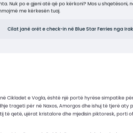
ta. Nuk po e gjeni atë që po kërkoni? Mos u shqetësoni, n
ihmojmë me kërkesën tuaj.
Cilat janë orët e check-in në Blue Star Ferries nga Irak
klias në Cikladet e Vogla, është një portë hyrëse simpatike
lidhje trageti për në Naxos, Amorgos dhe ishuj të tjerë aty
tij të qetë, ujërat kristalore dhe mjedisin piktoresk, porti