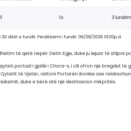
11
1o
3 lundri
ditët e fundit. Përditësimi i fundit: 06/08/2026 01:00p.d.
ëtim të qetë nëpër Detin Egje, duke ju lejuar të shijoni pa
teti portual i gjallë i Chora-s, i cili ofron një bregdet t
Qytetit të Vjetër, vizitoni Portarën ikonike ose relaksohun
elaksimit, duke e bërë atë një destinacion mikpritës.