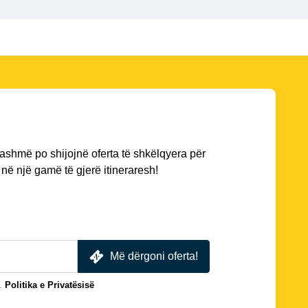
ashmë po shijojnë oferta të shkëlqyera për
në një gamë të gjerë itineraresh!
Më dërgoni oferta!
.
Politika e Privatësisë