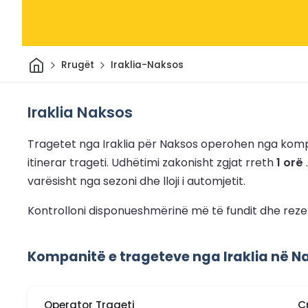
Shtëpi
Rrugët
Iraklia-Naksos
Iraklia Naksos
Tragetet nga Iraklia për Naksos operohen nga komp
itinerar trageti.
Udhëtimi zakonisht zgjat rreth
1 orë
varësisht nga sezoni dhe lloji i automjetit.
Kontrolloni disponueshmërinë më të fundit dhe reze
Kompanitë e trageteve nga Iraklia në N
Operator Trageti
Ç