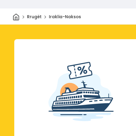
Shtëpi
Rrugët
Iraklia-Naksos