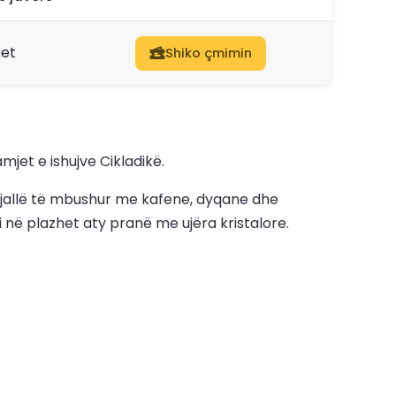
met
Shiko çmimin
mjet e ishujve Cikladikë.
ë gjallë të mbushur me kafene, dyqane dhe
i në plazhet aty pranë me ujëra kristalore.