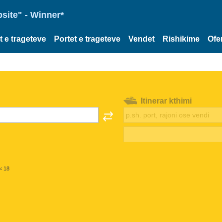
site" - Winner*
et e trageteve
Portet e trageteve
Vendet
Rishikime
Ofe
Itinerar kthimi
< 18