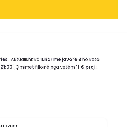
ries
.
Aktualisht ka
lundrime javore 3
në këtë
 21:00
.
Çmimet fillojnë nga vetëm
11 € prej
,
e javore