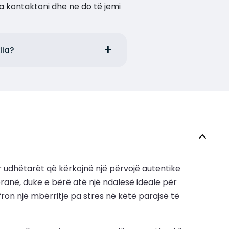
a kontaktoni dhe ne do të jemi
lia?
 për udhëtarët që kërkojnë një përvojë autentike
 pranë, duke e bërë atë një ndalesë ideale për
 ofron një mbërritje pa stres në këtë parajsë të