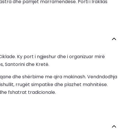
 pastra dhe pamjet marramendëse. Porti i Iraklias
iklade. Ky port i ngjeshur dhe i organizuar mirë
s, Santorini dhe Kretë.
e, dyqane dhe shërbime me qira makinash. Vendndodhja
shullit, rrugët simpatike dhe plazhet mahnitëse.
 dhe fshatrat tradicionale.