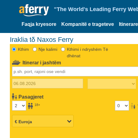
"The World's Leading Ferry Web
Faqja kryesore
Kompanitë e trageteve
Itinerar
Iraklia tδ Naxos Ferry
Kthim
Nje kalimi
Kthimi i ndryshëm Të
dhënat
Itinerar i jashtëm
Pasagjeret
18+