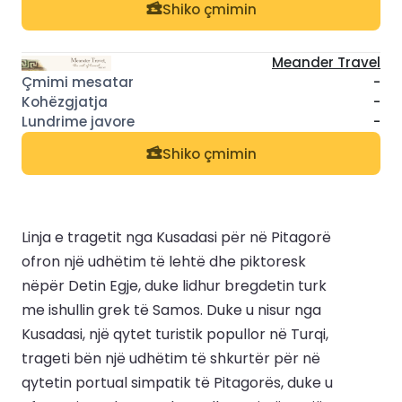
Shiko çmimin
Meander Travel
-
-
-
Shiko çmimin
Linja e tragetit nga Kusadasi për në Pitagorë
ofron një udhëtim të lehtë dhe piktoresk
nëpër Detin Egje, duke lidhur bregdetin turk
me ishullin grek të Samos. Duke u nisur nga
Kusadasi, një qytet turistik popullor në Turqi,
trageti bën një udhëtim të shkurtër për në
qytetin portual simpatik të Pitagorës, duke u