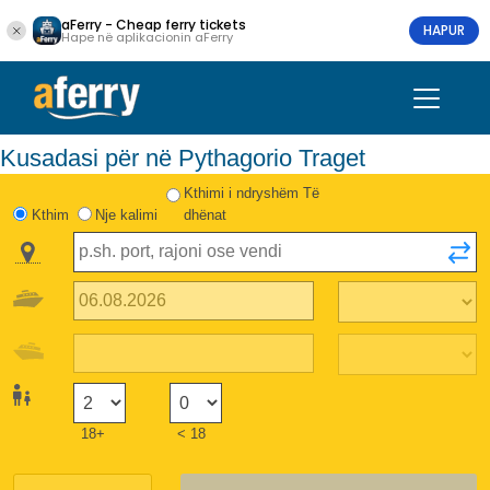
aFerry - Cheap ferry tickets
HAPUR
Hape në aplikacionin aFerry
Kusadasi për në Pythagorio Traget
Kthimi i ndryshëm Të
Kthim
Nje kalimi
dhënat
18+
< 18