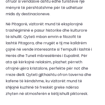
ofruar si vendasve ashtu edhe turistëve një
mënyrë të përshtatshme për të udhëtuar
midis dy destinacioneve.
Në Pitagorë, vizitorët mund të eksplorojnë
trashëgiminë e pasur historike dhe kulturore
të ishullit. Qyteti mban emrin e filozofit të
lashtë Pitagora, dhe rrugët e tij me kalldrëm
çojnë në vende interesante si Tempulli i lashtë i
Herës dhe Tuneli mbresëlënës i Eupalinit. Për
ata që kërkojnë relaksim, plazhet përreth
ofrojnë ujëra kristalore, perfekte për not dhe
rreze dielli. Qyteti gjithashtu ofron taverna dhe
kafene të këndshme, ku vizitorët mund të
shijojnë kuzhinë të freskët greke ndërsa
zhyten në atmosferën e këtij ishulli piktoresk.