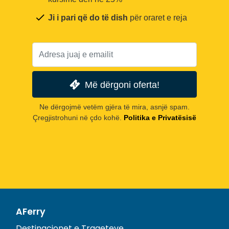
Ji i pari që do të dish
për oraret e reja
Më dërgoni oferta!
Ne dërgojmë vetëm gjëra të mira, asnjë spam.
Çregjistrohuni në çdo kohë.
Politika e Privatësisë
AFerry
Destinacionet e Trageteve