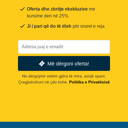
Oferta dhe zbritje ekskluzive
me
kursime deri në 25%
Ji i pari që do të dish
për oraret e reja
Më dërgoni oferta!
Ne dërgojmë vetëm gjëra të mira, asnjë spam.
Çregjistrohuni në çdo kohë.
Politika e Privatësisë