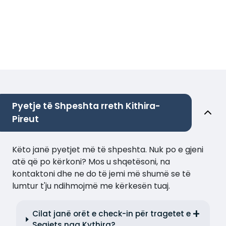
Pyetje të Shpeshta rreth Kithira-
Pireut
Këto janë pyetjet më të shpeshta. Nuk po e gjeni
atë që po kërkoni? Mos u shqetësoni, na
kontaktoni dhe ne do të jemi më shumë se të
lumtur t'ju ndihmojmë me kërkesën tuaj.
Cilat janë orët e check-in për tragetet e
Seajets nga Kythira?