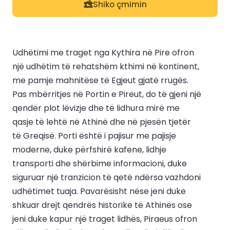
Shiko çmimin
Udhëtimi me traget nga Kythira në Pire ofron
një udhëtim të rehatshëm kthimi në kontinent,
me pamje mahnitëse të Egjeut gjatë rrugës.
Pas mbërritjes në Portin e Pireut, do të gjeni një
qendër plot lëvizje dhe të lidhura mirë me
qasje të lehtë në Athinë dhe në pjesën tjetër
të Greqisë. Porti është i pajisur me pajisje
moderne, duke përfshirë kafene, lidhje
transporti dhe shërbime informacioni, duke
siguruar një tranzicion të qetë ndërsa vazhdoni
udhëtimet tuaja. Pavarësisht nëse jeni duke
shkuar drejt qendrës historike të Athinës ose
jeni duke kapur një traget lidhës, Piraeus ofron