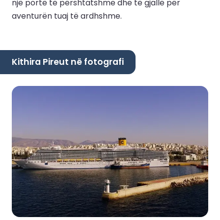
një portë të përshtatshme dhe të gjallë për
aventurën tuaj të ardhshme.
Kithira Pireut në fotografi