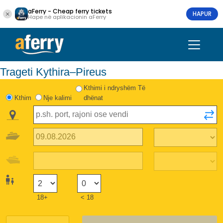
aFerry - Cheap ferry tickets
HAPUR
Hape në aplikacionin aFerry
Trageti Kythira–Pireus
Kthimi i ndryshëm Të
Kthim
Nje kalimi
dhënat
18+
< 18