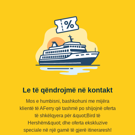
Le të qëndrojmë në kontakt
Mos e humbisni, bashkohuni me mijëra
klientë të AFerry që tashmë po shijojnë oferta
të shkëlqyera për &quot;Bird të
Hershëm&quot; dhe oferta ekskluzive
speciale në një gamë të gjerë itineraresh!