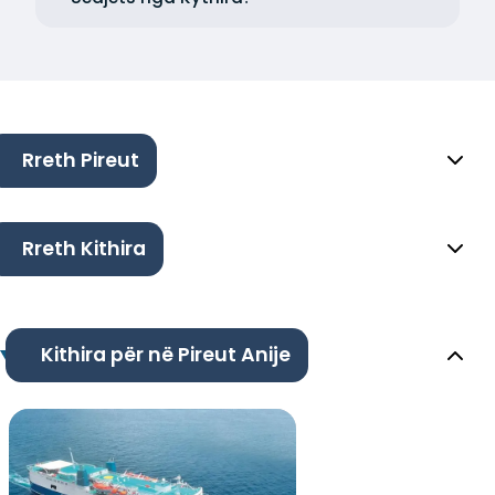
Rreth Pireut
Rreth Kithira
Kithira për në Pireut Anije