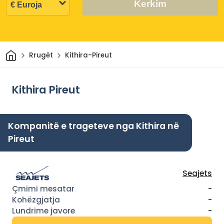
Kerkim
Shtëpi
Rrugët
Kithira-Pireut
Kithira Pireut
Kompanitë e trageteve nga Kithira në
Pireut
Seajets
-
-
-