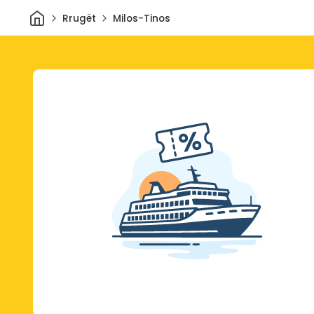
Shtëpi
Rrugët
Milos-Tinos