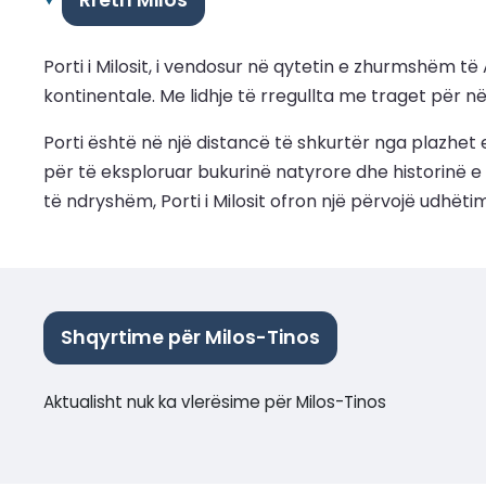
Rreth Milos
Porti i Milosit, i vendosur në qytetin e zhurmshëm t
kontinentale. Me lidhje të rregullta me traget për në 
Porti është në një distancë të shkurtër nga plazhet 
për të eksploruar bukurinë natyrore dhe historinë e 
të ndryshëm, Porti i Milosit ofron një përvojë udhët
Shqyrtime për Milos-Tinos
Aktualisht nuk ka vlerësime për Milos-Tinos