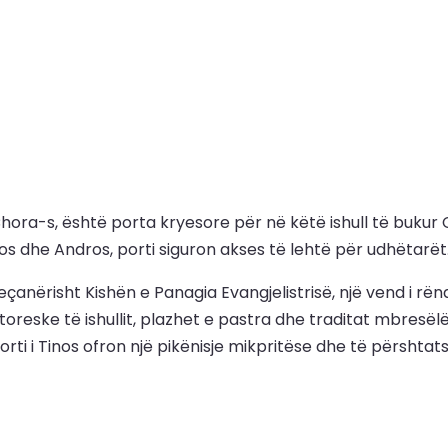
Chora-s, është porta kryesore për në këtë ishull të bukur C
ros dhe Andros, porti siguron akses të lehtë për udhëtarët
 veçanërisht Kishën e Panagia Evangjelistrisë, një vend i r
toreske të ishullit, plazhet e pastra dhe traditat mbresël
orti i Tinos ofron një pikënisje mikpritëse dhe të përshta