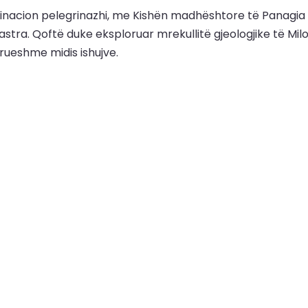
stinacion pelegrinazhi, me Kishën madhështore të Panagia Eva
stra. Qoftë duke eksploruar mrekullitë gjeologjike të Mil
rrueshme midis ishujve.