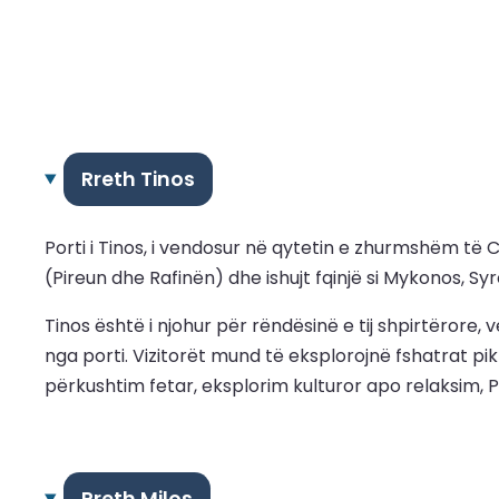
Rreth Tinos
Porti i Tinos, i vendosur në qytetin e zhurmshëm të 
(Pireun dhe Rafinën) dhe ishujt fqinjë si Mykonos, Sy
Tinos është i njohur për rëndësinë e tij shpirtërore,
nga porti. Vizitorët mund të eksplorojnë fshatrat pik
përkushtim fetar, eksplorim kulturor apo relaksim, P