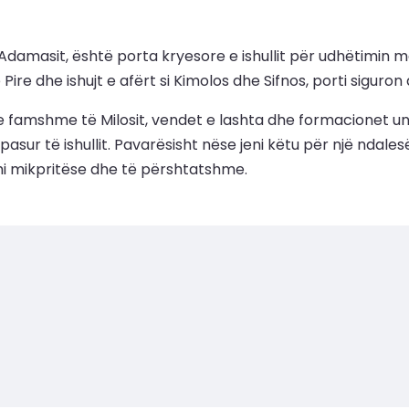
ë Adamasit, është porta kryesore e ishullit për udhëtimin 
Pire dhe ishujt e afërt si Kimolos dhe Sifnos, porti siguron
e famshme të Milosit, vendet e lashta dhe formacionet unik
pasur të ishullit. Pavarësisht nëse jeni këtu për një ndal
imi mikpritëse dhe të përshtatshme.