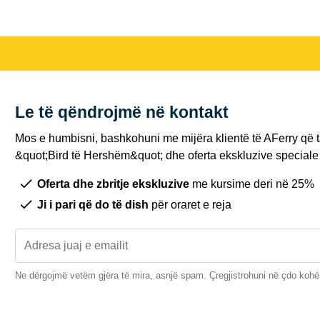
Le të qëndrojmë në kontakt
Mos e humbisni, bashkohuni me mijëra klientë të AFerry që t
&quot;Bird të Hershëm&quot; dhe oferta ekskluzive speciale 
Oferta dhe zbritje ekskluzive
me kursime deri në 25%
Ji i pari që do të dish
për oraret e reja
Ne dërgojmë vetëm gjëra të mira, asnjë spam. Çregjistrohuni në çdo kohë