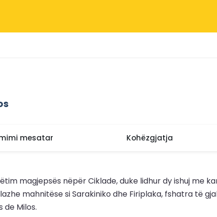
os
mimi mesatar
Kohëzgjatja
ëtim magjepsës nëpër Ciklade, duke lidhur dy ishuj me ka
azhe mahnitëse si Sarakiniko dhe Firiplaka, fshatra të gjall
s de Milos.