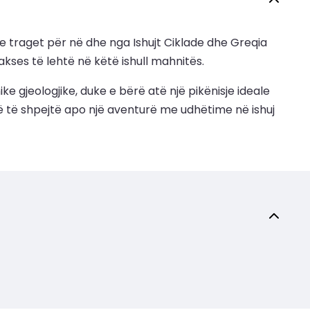
me traget për në dhe nga Ishujt Ciklade dhe Greqia
 akses të lehtë në këtë ishull mahnitës.
e gjeologjike, duke e bërë atë një pikënisje ideale
esë të shpejtë apo një aventurë me udhëtime në ishuj