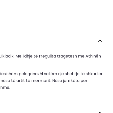
ikladik. Me lidhje të rregullta tragetesh me Athinën
.
ëndësishëm pelegrinazhi vetëm një shëtitje të shkurtër
ënëse të artit të mermerit. Nëse jeni këtu për
tshme.