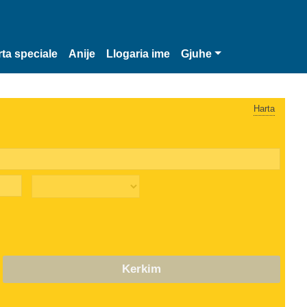
rta speciale
Anije
Llogaria ime
Gjuhe
Harta
Kerkim