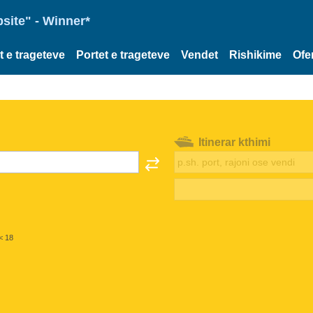
site" - Winner*
et e trageteve
Portet e trageteve
Vendet
Rishikime
Ofe
Itinerar kthimi
< 18