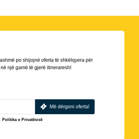
ashmë po shijojnë oferta të shkëlqyera për
në një gamë të gjerë itineraresh!
Më dërgoni oferta!
.
Politika e Privatësisë