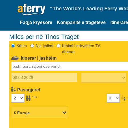
"The World's Leading Ferry Web
Faqja kryesore
Kompanitë e trageteve
Itinerar
Milos për në Tinos Traget
Kthim
Nje kalimi
Kthimi i ndryshëm Të
dhënat
Itinerar i jashtëm
Pasagjeret
18+