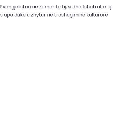
ngjelistria në zemër të tij, si dhe fshatrat e tij
os apo duke u zhytur në trashëgiminë kulturore