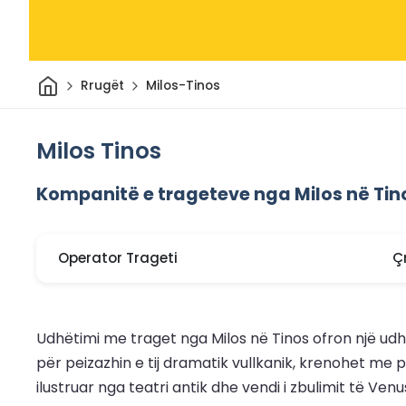
Shtëpi
Rrugët
Milos-Tinos
Milos Tinos
Kompanitë e trageteve nga Milos në Tin
Operator Trageti
Ç
Udhëtimi me traget nga Milos në Tinos ofron një udh
për peizazhin e tij dramatik vullkanik, krenohet me pl
ilustruar nga teatri antik dhe vendi i zbulimit të Venu