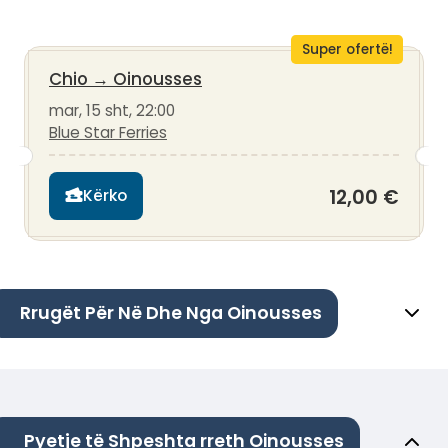
Super ofertë!
Chio
→
Oinousses
mar, 15 sht, 22:00
Blue Star Ferries
12,00 €
Kërko
Rrugët Për Në Dhe Nga Oinousses
Pyetje të Shpeshta rreth Oinousses