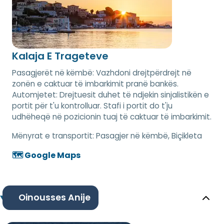
Kalaja E Trageteve
Pasagjerët në këmbë: Vazhdoni drejtpërdrejt në
zonën e caktuar të imbarkimit pranë bankës.
Automjetet: Drejtuesit duhet të ndjekin sinjalistikën e
portit për t'u kontrolluar. Stafi i portit do t'ju
udhëheqë në pozicionin tuaj të caktuar të imbarkimit.
Mënyrat e transportit:
Pasagjer në këmbë, Biçikleta
🗺️ Google Maps
Oinousses Anije