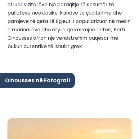
ofruar vizitorëve një paraqitje të shkurtër të
pallateve neoklasike, kishave të çuditshme dhe
pamjeve të qeta të Egjeut. I popullarizuar në mesin
e marinarëve dhe atyre që kërkojnë qetësi, Porti
Oinousses ofron një vendstrehim paqësor me
bukuri autentike të ishullit grek.
Oinousses në Fotografi