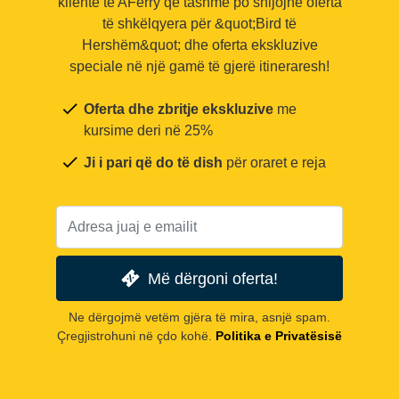
klientë të AFerry që tashmë po shijojnë oferta
të shkëlqyera për &quot;Bird të
Hershëm&quot; dhe oferta ekskluzive
speciale në një gamë të gjerë itineraresh!
Oferta dhe zbritje ekskluzive
me
kursime deri në 25%
Ji i pari që do të dish
për oraret e reja
Më dërgoni oferta!
Ne dërgojmë vetëm gjëra të mira, asnjë spam.
Çregjistrohuni në çdo kohë.
Politika e Privatësisë