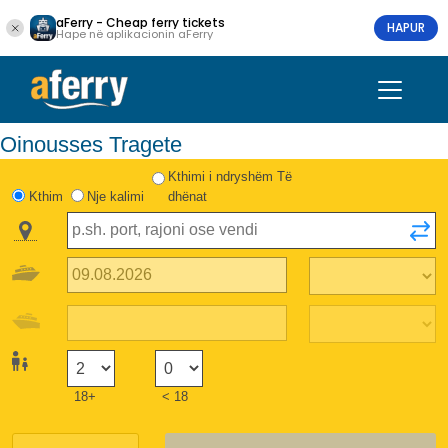
aFerry - Cheap ferry tickets
HAPUR
Hape në aplikacionin aFerry
Oinousses Tragete
Kthimi i ndryshëm Të
Kthim
Nje kalimi
dhënat
18+
< 18