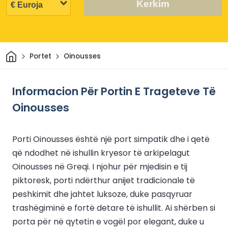
Kerkim
Shtëpi
Portet
Oinousses
Informacion Për Portin E Trageteve Të
Oinousses
Porti Oinousses është një port simpatik dhe i qetë
që ndodhet në ishullin kryesor të arkipelagut
Oinousses në Greqi. I njohur për mjedisin e tij
piktoresk, porti ndërthur anijet tradicionale të
peshkimit dhe jahtet luksoze, duke pasqyruar
trashëgiminë e fortë detare të ishullit. Ai shërben si
porta për në qytetin e vogël por elegant, duke u