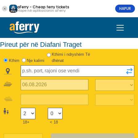
aFerry - Cheap ferry tickets
HAPUR
Hape në aplikacionin aFerry
Pireut për në Diafani Traget
Kthimi i ndryshëm Të
Kthim
Nje kalimi
dhënat
18+
< 18