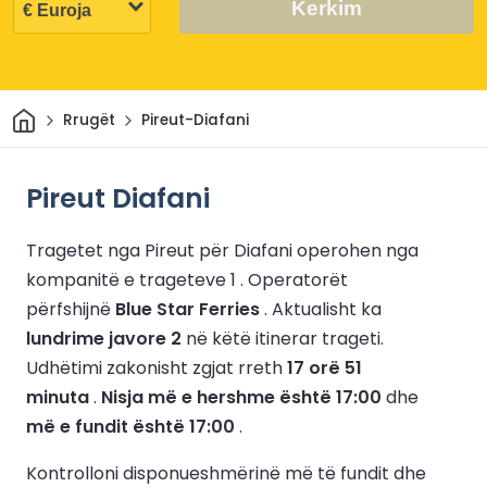
Kerkim
Shtëpi
Rrugët
Pireut-Diafani
Pireut Diafani
Tragetet nga Pireut për Diafani operohen nga
kompanitë e trageteve 1 .
Operatorët
përfshijnë
Blue Star Ferries
.
Aktualisht ka
lundrime javore 2
në këtë itinerar trageti.
Udhëtimi zakonisht zgjat rreth
17 orë 51
minuta
.
Nisja më e hershme është 17:00
dhe
më e fundit është 17:00
.
Kontrolloni disponueshmërinë më të fundit dhe