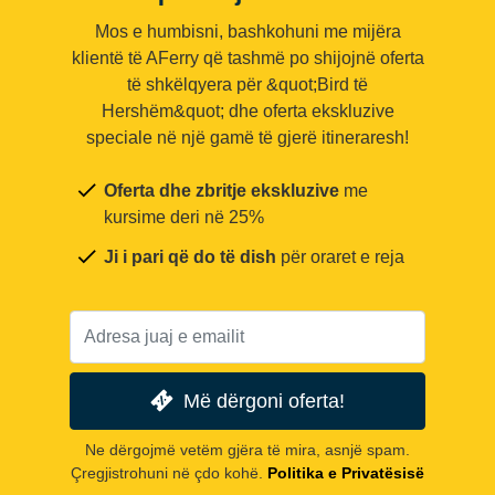
Mos e humbisni, bashkohuni me mijëra
klientë të AFerry që tashmë po shijojnë oferta
të shkëlqyera për &quot;Bird të
Hershëm&quot; dhe oferta ekskluzive
speciale në një gamë të gjerë itineraresh!
Oferta dhe zbritje ekskluzive
me
kursime deri në 25%
Ji i pari që do të dish
për oraret e reja
Më dërgoni oferta!
Ne dërgojmë vetëm gjëra të mira, asnjë spam.
Çregjistrohuni në çdo kohë.
Politika e Privatësisë