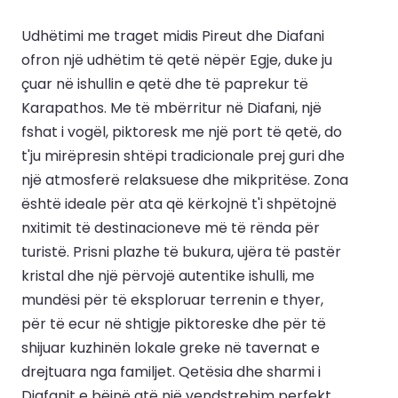
Udhëtimi me traget midis Pireut dhe Diafani
ofron një udhëtim të qetë nëpër Egje, duke ju
çuar në ishullin e qetë dhe të paprekur të
Karapathos. Me të mbërritur në Diafani, një
fshat i vogël, piktoresk me një port të qetë, do
t'ju mirëpresin shtëpi tradicionale prej guri dhe
një atmosferë relaksuese dhe mikpritëse. Zona
është ideale për ata që kërkojnë t'i shpëtojnë
nxitimit të destinacioneve më të rënda për
turistë. Prisni plazhe të bukura, ujëra të pastër
kristal dhe një përvojë autentike ishulli, me
mundësi për të eksploruar terrenin e thyer,
për të ecur në shtigje piktoreske dhe për të
shijuar kuzhinën lokale greke në tavernat e
drejtuara nga familjet. Qetësia dhe sharmi i
Diafanit e bëjnë atë një vendstrehim perfekt