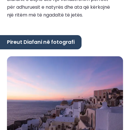
për adhuruesit e natyrës dhe ata që kërkojnë
një ritëm më të ngadaltë të jetës.
Pireut Diafani në fotografi