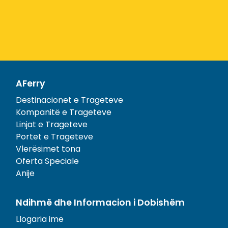
AFerry
Destinacionet e Trageteve
Kompanitë e Trageteve
Linjat e Trageteve
Portet e Trageteve
Vlerësimet tona
Oferta Speciale
Anije
Ndihmë dhe Informacion i Dobishëm
Llogaria ime