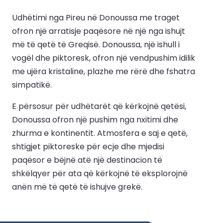
Udhëtimi nga Pireu në Donoussa me traget
ofron një arratisje paqësore në një nga ishujt
më të qetë të Greqisë. Donoussa, një ishull i
vogël dhe piktoresk, ofron një vendpushim idilik
me ujëra kristaline, plazhe me rërë dhe fshatra
simpatikë.
E përsosur për udhëtarët që kërkojnë qetësi,
Donoussa ofron një pushim nga nxitimi dhe
zhurma e kontinentit. Atmosfera e saj e qetë,
shtigjet piktoreske për ecje dhe mjedisi
paqësor e bëjnë atë një destinacion të
shkëlqyer për ata që kërkojnë të eksplorojnë
anën më të qetë të ishujve grekë.