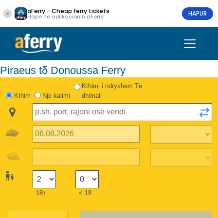
aFerry - Cheap ferry tickets
HAPUR
Hape në aplikacionin aFerry
Piraeus tδ Donoussa Ferry
Kthimi i ndryshëm Të
Kthim
Nje kalimi
dhënat
18+
< 18