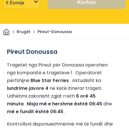
Kerkim
Shtëpi
Rrugët
Pireut-Donoussa
Pireut Donoussa
Tragetet nga Pireut për Donoussa operohen
nga kompanitë e trageteve 1 .
Operatorët
përfshijnë
Blue Star Ferries
.
Aktualisht ka
lundrime javore 4
në këtë itinerar trageti.
Udhëtimi zakonisht zgjat rreth
6 orë 45
minuta
.
Nisja më e hershme është 06:45
dhe
më e fundit është 06:45
.
Kontrolloni disponueshmërinë më të fundit dhe