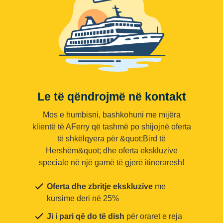
Le të qëndrojmë në kontakt
Mos e humbisni, bashkohuni me mijëra
klientë të AFerry që tashmë po shijojnë oferta
të shkëlqyera për &quot;Bird të
Hershëm&quot; dhe oferta ekskluzive
speciale në një gamë të gjerë itineraresh!
Oferta dhe zbritje ekskluzive
me
kursime deri në 25%
Ji i pari që do të dish
për oraret e reja