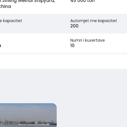
 Jinling Weihai Shipyard,
45 000 ton
China
e kapacitet
Automjet me kapacitet
200
Numri i kuvertave
a
10