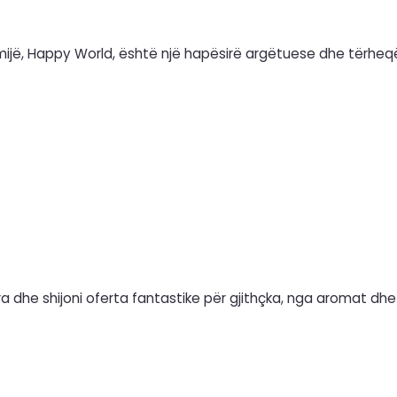
mijë, Happy World, është një hapësirë argëtuese dhe tërheq
ra dhe shijoni oferta fantastike për gjithçka, nga aromat dhe