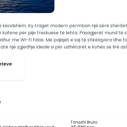
të këndshëm. Ky traget modern përmban një sërë shërbime
kafene për pije freskuese të lehta. Pasagjerët mund të sh
idhur me Wi-Fi falas. Me pajisjet e saj të shkëlqyera dhe 
atë një zgjedhje ideale si për udhëtarët e kohës së lirë a
geteve
e
Tonazhi Bruto