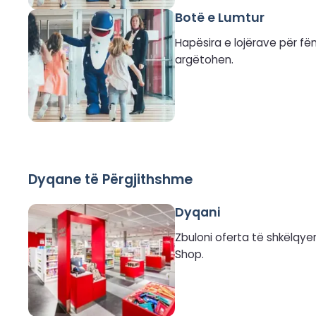
Botë e Lumtur
Hapësira e lojërave për fë
argëtohen.
Dyqane të Përgjithshme
Dyqani
Zbuloni oferta të shkëlqye
Shop.