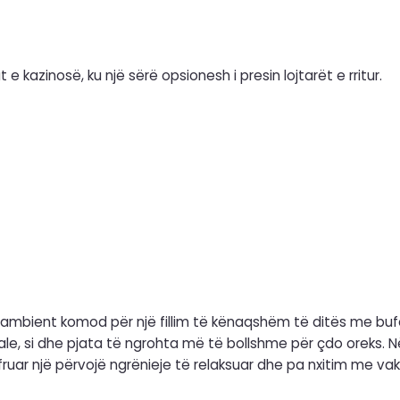
t e kazinosë, ku një sërë opsionesh i presin lojtarët e rritur.
 ambient komod për një fillim të kënaqshëm të ditës me bufenë
 të ngrohta më të bollshme për çdo oreks. Në pasdite dhe në mbrëmje, restoranti shndërrohet në
fruar një përvojë ngrënieje të relaksuar dhe pa nxitim me vak
aperitivë, verëra, pije freskuese dhe pije pas darkës. Një m