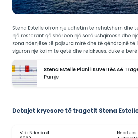
Stena Estelle ofron një udhëtim të rehatshëm dhe 
një restorant që shërben një sërë ushqimesh dhe një 
zona ndenjëse të pajisura mirë dhe të qëndrojnë të l
siguron një kalim të qetë dhe relaksues, duke e bërë 
Stena Estelle Plani i Kuvertës së Tra
Pamje
Detajet kryesore të tragetit Stena Estell
Viti i Ndërtimit
Ndërtues