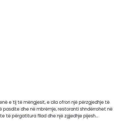
 e tij të mëngjesit, e cila ofron një përzgjedhje të
te të përgatitura fllad dhe një zgjedhje pijesh
enu e dedikuar për fëmijë është gjithashtu në