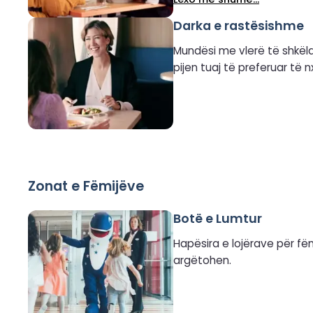
dispozicion.
Darka e rastësishme
Mundësi me vlerë të shkëlq
pijen tuaj të preferuar të n
Zonat e Fëmijëve
Botë e Lumtur
Hapësira e lojërave për fë
argëtohen.