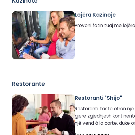
Kazinotë
Lojëra Kazinoje
Provoni fatin tuaj me lojëra
Restorante
Restoranti "Shijo"
Restoranti Taste ofron një
gjerë zgjedhjesh kontinentale, si dhe pjata
një vend à la carte, duke o
shoqëruese, duke përfshirë 
Lexo më shumë...