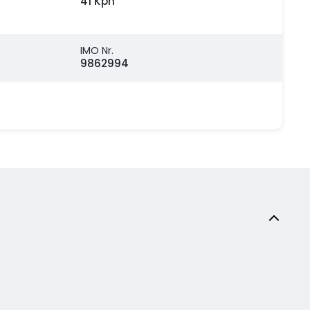
41 Kph
IMO Nr.
9862994