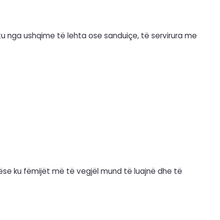
tu nga ushqime të lehta ose sanduiçe, të servirura me
ëse ku fëmijët më të vegjël mund të luajnë dhe të