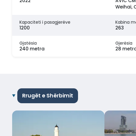
2022
AVIC CMI
Weihai, 
Kapaciteti i pasagjerëve
Kabina m
1200
263
Gjatësia
Gjerësia
240 metra
28 metr
Rrugët e Shërbimit