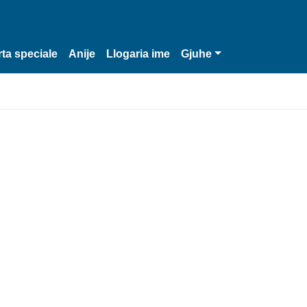
rta speciale
Anije
Llogaria ime
Gjuhe