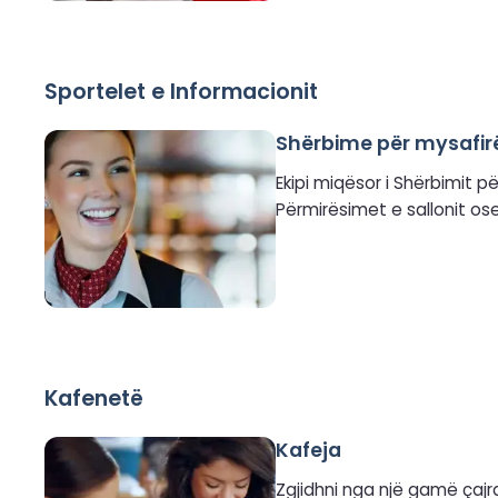
Sportelet e Informacionit
Shërbime për mysafir
Ekipi miqësor i Shërbimit 
Përmirësimet e sallonit os
Kafenetë
Kafeja
Zgjidhni nga një gamë çajra