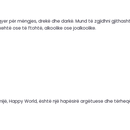
yer për mëngjes, drekë dhe darkë. Mund të zgjidhni gjithash
xehtë ose të ftohtë, alkoolike ose joalkoolike.
mijë, Happy World, është një hapësirë argëtuese dhe tërheq