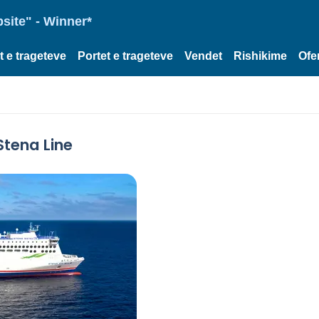
site" - Winner*
et e trageteve
Portet e trageteve
Vendet
Rishikime
Ofe
Stena Line