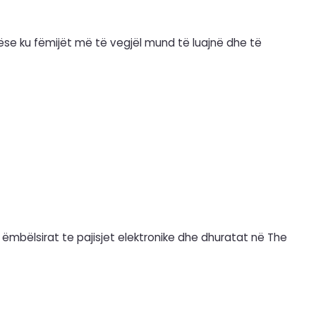
ëse ku fëmijët më të vegjël mund të luajnë dhe të
 ëmbëlsirat te pajisjet elektronike dhe dhuratat në The