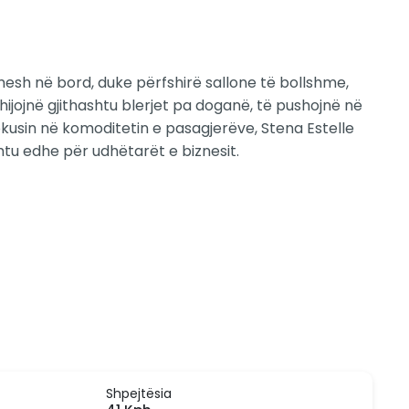
sh në bord, duke përfshirë sallone të bollshme,
ijojnë gjithashtu blerjet pa doganë, të pushojnë në
fokusin në komoditetin e pasagjerëve, Stena Estelle
shtu edhe për udhëtarët e biznesit.
Shpejtësia