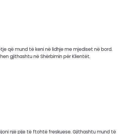
etje që mund të keni në lidhje me mjediset në bord.
en gjithashtu në Shërbimin për Klientët.
ijoni një pije të ftohtë freskuese. Gjithashtu mund të