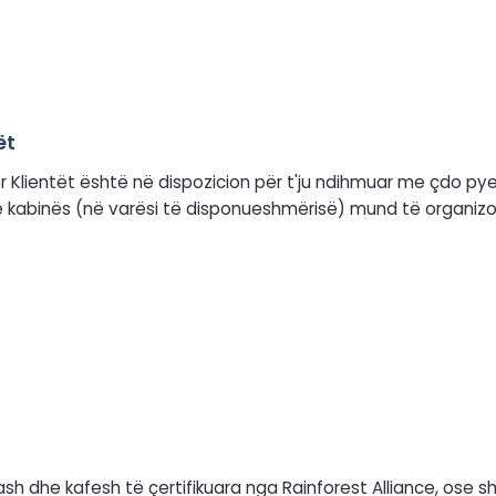
ët
për Klientët është në dispozicion për t'ju ndihmuar me çdo py
e kabinës (në varësi të disponueshmërisë) mund të organizoh
sh dhe kafesh të çertifikuara nga Rainforest Alliance, ose sh