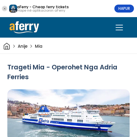
aFerry - Cheap ferry tickets
HAPUR
Hape në aplikacionin aFerry
Shtëpi
Anije
Mia
Trageti Mia - Operohet Nga Adria
Ferries