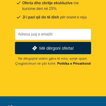
Oferta dhe zbritje ekskluzive
me
kursime deri në 25%
Ji i pari që do të dish
për oraret e reja
Më dërgoni oferta!
Ne dërgojmë vetëm gjëra të mira, asnjë spam.
Çregjistrohuni në çdo kohë.
Politika e Privatësisë