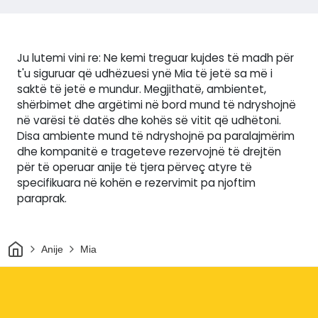
Ju lutemi vini re: Ne kemi treguar kujdes të madh për
t'u siguruar që udhëzuesi ynë Mia të jetë sa më i
saktë të jetë e mundur. Megjithatë, ambientet,
shërbimet dhe argëtimi në bord mund të ndryshojnë
në varësi të datës dhe kohës së vitit që udhëtoni.
Disa ambiente mund të ndryshojnë pa paralajmërim
dhe kompanitë e trageteve rezervojnë të drejtën
për të operuar anije të tjera përveç atyre të
specifikuara në kohën e rezervimit pa njoftim
paraprak.
Shtëpi
Anije
Mia