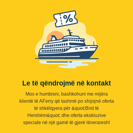
Le të qëndrojmë në kontakt
Mos e humbisni, bashkohuni me mijëra
klientë të AFerry që tashmë po shijojnë oferta
të shkëlqyera për &quot;Bird të
Hershëm&quot; dhe oferta ekskluzive
speciale në një gamë të gjerë itineraresh!