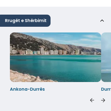
Rrugët e Shërbimit
Ankona-Durrës
Dur