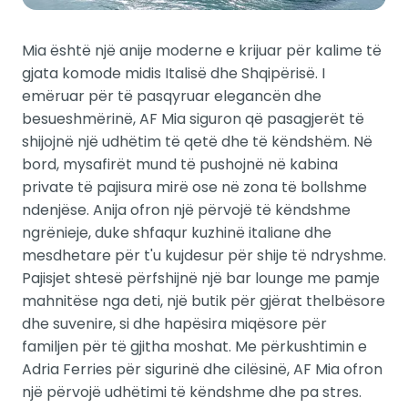
Mia është një anije moderne e krijuar për kalime të
gjata komode midis Italisë dhe Shqipërisë. I
emëruar për të pasqyruar elegancën dhe
besueshmërinë, AF Mia siguron që pasagjerët të
shijojnë një udhëtim të qetë dhe të këndshëm. Në
bord, mysafirët mund të pushojnë në kabina
private të pajisura mirë ose në zona të bollshme
ndenjëse. Anija ofron një përvojë të këndshme
ngrënieje, duke shfaqur kuzhinë italiane dhe
mesdhetare për t'u kujdesur për shije të ndryshme.
Pajisjet shtesë përfshijnë një bar lounge me pamje
mahnitëse nga deti, një butik për gjërat thelbësore
dhe suvenire, si dhe hapësira miqësore për
familjen për të gjitha moshat. Me përkushtimin e
Adria Ferries për sigurinë dhe cilësinë, AF Mia ofron
një përvojë udhëtimi të këndshme dhe pa stres.