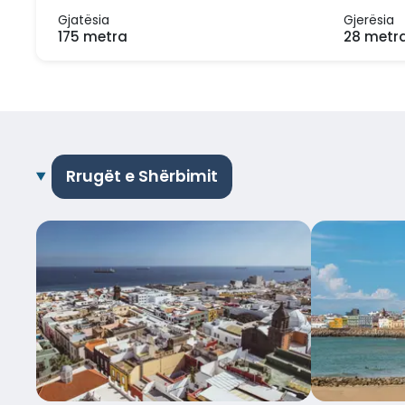
Gjatësia
Gjerësia
175 metra
28 metr
Rrugët e Shërbimit