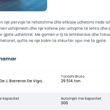
një përvojë të rehatshme dhe efikase udhëtimi midis Ishu
ëri ushqimesh dhe një kafene për ushqime të lehta dhe pi
dhur gjatë udhëtimit. Me gamën e tij të lehtësirave dhe fok
ëtarët, qoftë në një kalim të shkurtër apo më të gjatë.
Tinamar
Tonazhi Bruto
De J, Barreras De Vigo,
29 514 ton
e kapacitet
Automjet me kapacitet
300