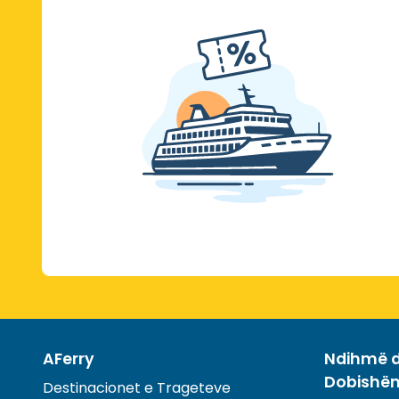
AFerry
Ndihmë d
Dobishë
Destinacionet e Trageteve