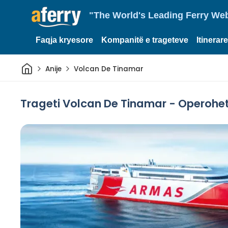
"The World's Leading Ferry Web
Faqja kryesore
Kompanitë e trageteve
Itinerar
Shtëpi
Anije
Volcan De Tinamar
Trageti Volcan De Tinamar - Operohe