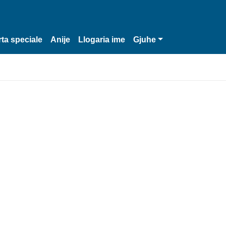
rta speciale
Anije
Llogaria ime
Gjuhe