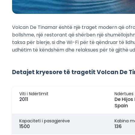
Volcan De Tinamar është një traget modern që ofron 
bollshme, një restorant që shërben një shumëllojshm
taksa për blerje, si dhe Wi-Fi për të qëndruar të li
udhëtim të këndshëm dhe relaksues për të gjithë udh
Detajet kryesore të tragetit Volcan De 
Viti i Ndërtimit
Ndërtues
2011
De Hijos 
Spain
Kapaciteti i pasagjerëve
Kabina m
1500
136