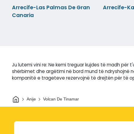
Arrecife-Las Palmas De Gran
Arrecife-Ka
Canaria
Ju lutemi vini re: Ne kemi treguar kujdes të madh për 
shërbimet dhe argëtimi në bord mund të ndryshojnë në
kompanitë e trageteve rezervojnë të drejtën për të ope
Shtëpi
Anije
Volcan De Tinamar