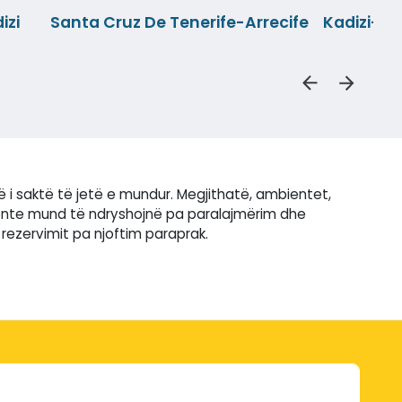
izi
Santa Cruz De Tenerife-Arrecife
Kadizi-Ar
ë i saktë të jetë e mundur. Megjithatë, ambientet,
iente mund të ndryshojnë pa paralajmërim dhe
rezervimit pa njoftim paraprak.