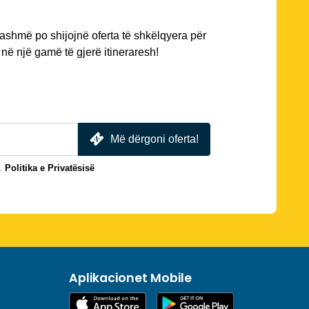
ashmë po shijojnë oferta të shkëlqyera për
në një gamë të gjerë itineraresh!
Më dërgoni oferta!
.
Politika e Privatësisë
Aplikacionet Mobile