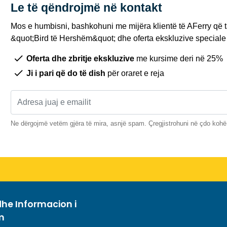
Le të qëndrojmë në kontakt
Mos e humbisni, bashkohuni me mijëra klientë të AFerry që t
&quot;Bird të Hershëm&quot; dhe oferta ekskluzive speciale 
Oferta dhe zbritje ekskluzive
me kursime deri në 25%
Ji i pari që do të dish
për oraret e reja
Ne dërgojmë vetëm gjëra të mira, asnjë spam. Çregjistrohuni në çdo kohë
he Informacion i
m