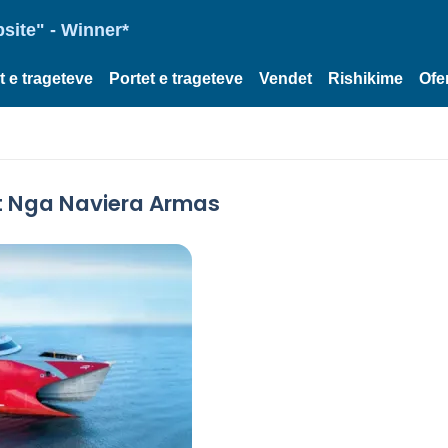
site" - Winner*
et e trageteve
Portet e trageteve
Vendet
Rishikime
Ofe
t Nga Naviera Armas