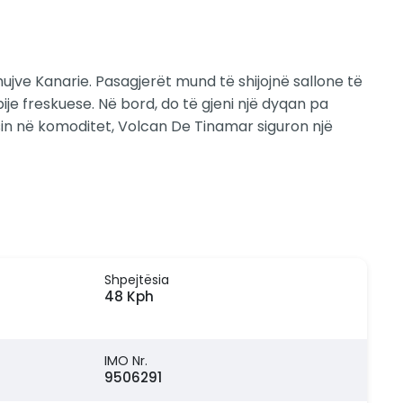
jve Kanarie. Pasagjerët mund të shijojnë sallone të
je freskuese. Në bord, do të gjeni një dyqan pa
usin në komoditet, Volcan De Tinamar siguron një
Shpejtësia
48 Kph
IMO Nr.
9506291