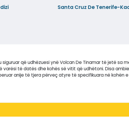
dizi
Santa Cruz De Tenerife-Kad
t'u siguruar që udhëzuesi ynë Volcan De Tinamar të jetë sa m
 varësi të datës dhe kohës së vitit që udhëtoni. Disa amb
ruar anije të tjera përveç atyre të specifikuara në kohën e 