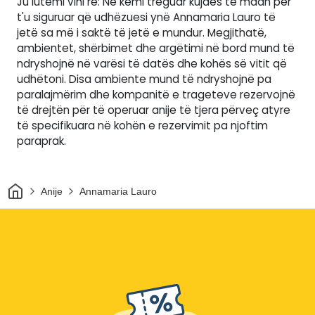
Ju lutemi vini re: Ne kemi treguar kujdes të madh për
t'u siguruar që udhëzuesi ynë Annamaria Lauro të
jetë sa më i saktë të jetë e mundur. Megjithatë,
ambientet, shërbimet dhe argëtimi në bord mund të
ndryshojnë në varësi të datës dhe kohës së vitit që
udhëtoni. Disa ambiente mund të ndryshojnë pa
paralajmërim dhe kompanitë e trageteve rezervojnë
të drejtën për të operuar anije të tjera përveç atyre
të specifikuara në kohën e rezervimit pa njoftim
paraprak.
Shtëpi
Anije
Annamaria Lauro