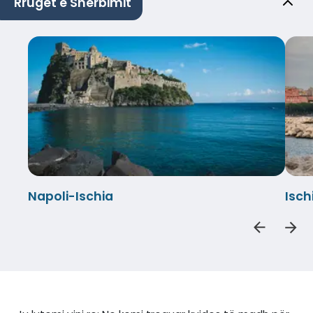
Rrugët e Shërbimit
Napoli-Ischia
Isch