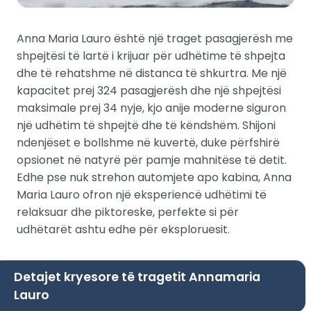
Anna Maria Lauro është një traget pasagjerësh me
shpejtësi të lartë i krijuar për udhëtime të shpejta
dhe të rehatshme në distanca të shkurtra. Me një
kapacitet prej 324 pasagjerësh dhe një shpejtësi
maksimale prej 34 nyje, kjo anije moderne siguron
një udhëtim të shpejtë dhe të këndshëm. Shijoni
ndenjëset e bollshme në kuvertë, duke përfshirë
opsionet në natyrë për pamje mahnitëse të detit.
Edhe pse nuk strehon automjete apo kabina, Anna
Maria Lauro ofron një eksperiencë udhëtimi të
relaksuar dhe piktoreske, perfekte si për
udhëtarët ashtu edhe për eksploruesit.
Detajet kryesore të tragetit Annamaria
Lauro