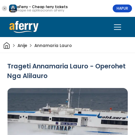
aFerry - Cheap ferry tickets
HAPUR
Hape në aplikacionin aFerry
Shtëpi
Anije
Annamaria Lauro
Trageti Annamaria Lauro - Operohet
Nga Alilauro