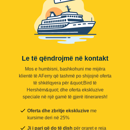
Le të qëndrojmë në kontakt
Mos e humbisni, bashkohuni me mijëra
klientë të AFerry që tashmë po shijojnë oferta
të shkëlqyera për &quot;Bird të
Hershëm&quot; dhe oferta ekskluzive
speciale në një gamë të gjerë itineraresh!
Oferta dhe zbritje ekskluzive
me
kursime deri në 25%
Ji i pari që do të dish
për oraret e reja