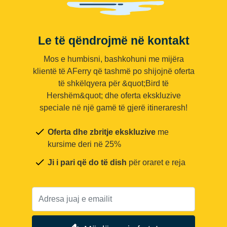
Le të qëndrojmë në kontakt
Mos e humbisni, bashkohuni me mijëra
klientë të AFerry që tashmë po shijojnë oferta
të shkëlqyera për &quot;Bird të
Hershëm&quot; dhe oferta ekskluzive
speciale në një gamë të gjerë itineraresh!
Oferta dhe zbritje ekskluzive
me
kursime deri në 25%
Ji i pari që do të dish
për oraret e reja