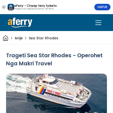
aFerry - Cheap ferry tickets
HAPUR
Hape në aplikacionin aFerry
Shtëpi
Anije
Sea Star Rhodes
Trageti Sea Star Rhodes - Operohet
Nga Makri Travel