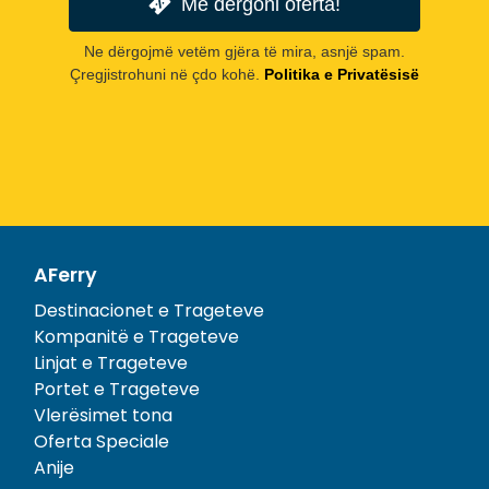
Më dërgoni oferta!
Ne dërgojmë vetëm gjëra të mira, asnjë spam.
Çregjistrohuni në çdo kohë.
Politika e Privatësisë
AFerry
Destinacionet e Trageteve
Kompanitë e Trageteve
Linjat e Trageteve
Portet e Trageteve
Vlerësimet tona
Oferta Speciale
Anije