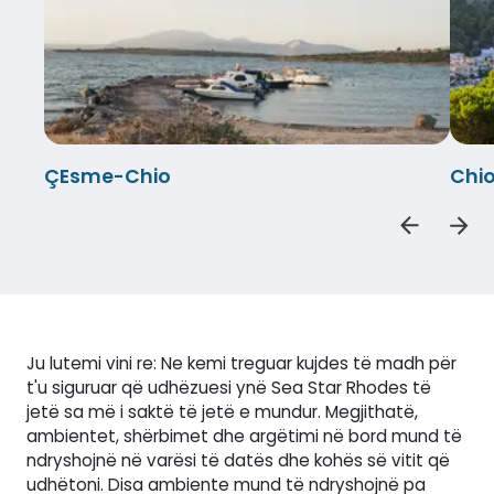
ÇEsme-Chio
Chi
Ju lutemi vini re: Ne kemi treguar kujdes të madh për
t'u siguruar që udhëzuesi ynë Sea Star Rhodes të
jetë sa më i saktë të jetë e mundur. Megjithatë,
ambientet, shërbimet dhe argëtimi në bord mund të
ndryshojnë në varësi të datës dhe kohës së vitit që
udhëtoni. Disa ambiente mund të ndryshojnë pa