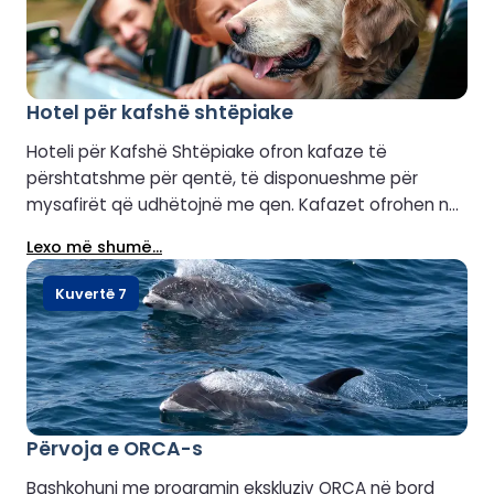
Hotel për kafshë shtëpiake
Hoteli për Kafshë Shtëpiake ofron kafaze të
përshtatshme për qentë, të disponueshme për
mysafirët që udhëtojnë me qen. Kafazet ofrohen në
bord, por nuk ofrohen shtrati, kështu që do t'ju duhet
Lexo më shumë...
të sillni tuajin. Gjithashtu rekomandohet të sillni tasa
me ujë, ushqim, ujë, ëmbëlsira dhe lodra të
Kuvertë 7
preferuara për ta ndihmuar qenin tuaj të ndihet rehat
dhe si në shtëpi gjatë udhëtimit.
Përvoja e ORCA-s
Bashkohuni me programin ekskluziv ORCA në bord