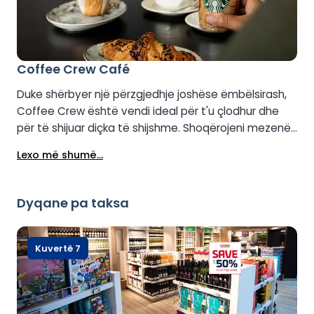
Coffee Crew Café
Duke shërbyer një përzgjedhje joshëse ëmbëlsirash,
Coffee Crew është vendi ideal për t'u çlodhur dhe
për të shijuar diçka të shijshme. Shoqërojeni mezenë
tuaj të lehtë me pijen tuaj të preferuar Starbucks®,
Lexo më shumë...
qoftë kapuçino, latte, çaj, çokollatë e nxehtë apo
Frappuccino ikonik.
Dyqane pa taksa
Kuvertë 7