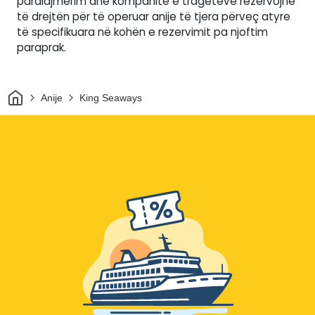
paralajmërim dhe kompanitë e trageteve rezervojnë
të drejtën për të operuar anije të tjera përveç atyre
të specifikuara në kohën e rezervimit pa njoftim
paraprak.
Shtëpi
Anije
King Seaways