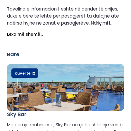
Tavolina e Informacionit është në qendër të anijes,
duke e bërë të lehtë për pasagjerët ta dallojnë atë
ndërsa hyjnë në zonat e pasagjerëve. Ndriçimi i
ndritshëm dhe sinjalistika e qartë i drejtojnë
Lexo më shumë...
udhëtarët direkt në sportel. Stafi përshëndet
pasagjerët, u përgjigjet pyetjeve në lidhje me
shërbimet në bord, të tilla si restorantet, dyqanet
Bare
dhe sallonet, dhe ndihmon me nevojat praktike, si
gjetja e dyqanit pa taksa, zonës së lojërave për
fëmijë ose ashensorëve dhe shkallëve. Pasagjerët
Kuvertë 12
mbështeten në këtë qendër qendrore si ndalesën e
tyre të parë për çdo gjë që u nevojitet gjatë
udhëtimit.
Sky Bar
Me pamje mahnitëse, Sky Bar në çati është një vend i