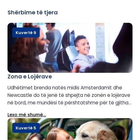
Shërbime të tjera
Kuvertë 9
Zona e Lojërave
Udhëtimet brenda natës midis Amsterdamit dhe
Newcastle do të jenë të shpejta në zonën e lojërave
në bord, me mundësi të përshtatshme për të gjitha
moshat. Pavarësisht nëse udhëtoni me fëmijë apo
Lexo më shumë...
thjesht jeni të rinj në zemër, ka shumë për t'i argëtuar
të gjithë. Hokej ajror, lojëra garash dhe më shumë
Kuvertë 5
presin të shijohen në bord.