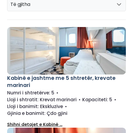
Të gjitha
Kabinë e jashtme me 5 shtretër, krevate
marinari
Numri i shtretërve:
5
•
Lloji i shtratit:
Krevat marinari
•
Kapaciteti:
5
•
Lloji i banimit:
Ekskluzive
•
Gjinia e banimit:
Çdo gjini
Shihni detajet e Kabinë ...