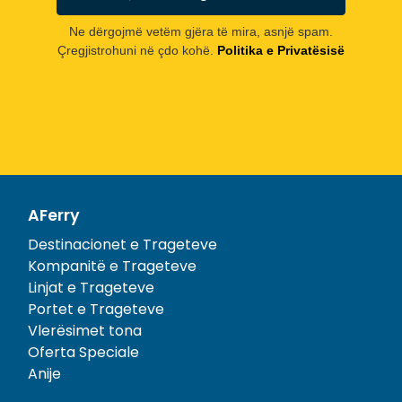
Ne dërgojmë vetëm gjëra të mira, asnjë spam.
Çregjistrohuni në çdo kohë.
Politika e Privatësisë
AFerry
Destinacionet e Trageteve
Kompanitë e Trageteve
Linjat e Trageteve
Portet e Trageteve
Vlerësimet tona
Oferta Speciale
Anije