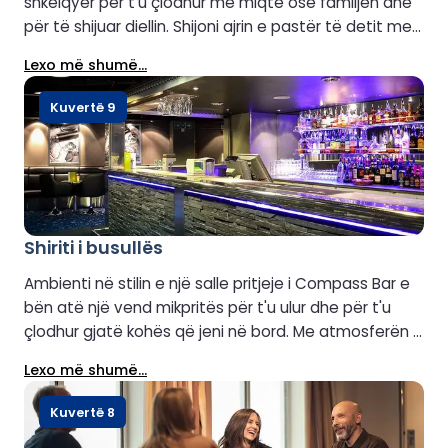
shkëlqyer për t'u çlodhur me miqtë ose familjen dhe
për të shijuar diellin. Shijoni ajrin e pastër të detit me
një birrë ose një gotë verë freskuese. Në mot të mirë,
Lexo më shumë...
Sky Bar madje ofron muzikë live. Zgjidhni pijen tuaj të
preferuar dhe shijoni pamjet ndërsa lundroni në det
Kuvertë 9
të hapur.
Shiriti i busullës
Ambienti në stilin e një salle pritjeje i Compass Bar e
bën atë një vend mikpritës për t'u ulur dhe për t'u
çlodhur gjatë kohës që jeni në bord. Me atmosferën e
tij të qetë dhe muzikën e butë në sfond, është ideal
Lexo më shumë...
për t'u takuar me një birrë, një gotë verë ose pije
alkoolike të markave të njohura. Është gjithashtu një
Kuvertë 8
vend i shkëlqyer për pije pas darkës, dhe mund të