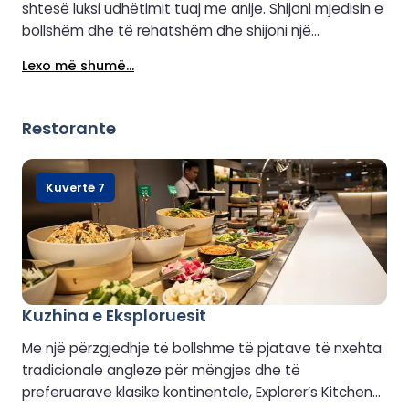
shtesë luksi udhëtimit tuaj me anije. Shijoni mjedisin e
bollshëm dhe të rehatshëm dhe shijoni një
përzgjedhje pijesh freskuese. Me verë, birrë dhe
Lexo më shumë...
ushqime falas të zgjedhura me kujdes për
kënaqësinë tuaj, është vendi i përsosur për t'u
çlodhur dhe për t'u kënaqur gjatë lundrimit me DFDS.
Restorante
Kuvertë 7
Kuzhina e Eksploruesit
Me një përzgjedhje të bollshme të pjatave të nxehta
tradicionale angleze për mëngjes dhe të
preferuarave klasike kontinentale, Explorer’s Kitchen