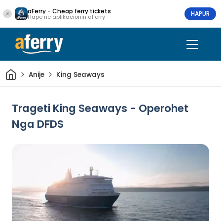
aFerry - Cheap ferry tickets
HAPUR
Hape në aplikacionin aFerry
Shtëpi
Anije
King Seaways
Trageti King Seaways - Operohet
Nga DFDS