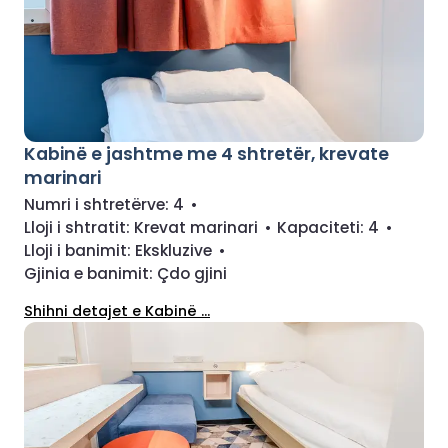
Kabinë e jashtme me 4 shtretër, krevate
marinari
Numri i shtretërve:
4
•
Lloji i shtratit:
Krevat marinari
•
Kapaciteti:
4
•
Lloji i banimit:
Ekskluzive
•
Gjinia e banimit:
Çdo gjini
Shihni detajet e Kabinë ...