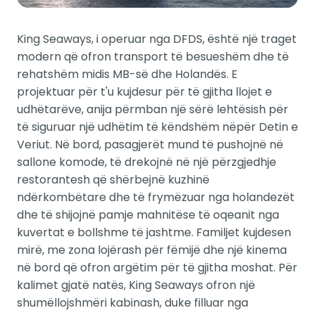
King Seaways, i operuar nga DFDS, është një traget
modern që ofron transport të besueshëm dhe të
rehatshëm midis MB-së dhe Holandës. E
projektuar për t'u kujdesur për të gjitha llojet e
udhëtarëve, anija përmban një sërë lehtësish për
të siguruar një udhëtim të këndshëm nëpër Detin e
Veriut. Në bord, pasagjerët mund të pushojnë në
sallone komode, të drekojnë në një përzgjedhje
restorantesh që shërbejnë kuzhinë
ndërkombëtare dhe të frymëzuar nga holandezët
dhe të shijojnë pamje mahnitëse të oqeanit nga
kuvertat e bollshme të jashtme. Familjet kujdesen
mirë, me zona lojërash për fëmijë dhe një kinema
në bord që ofron argëtim për të gjitha moshat. Për
kalimet gjatë natës, King Seaways ofron një
shumëllojshmëri kabinash, duke filluar nga