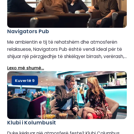
organizohen seanca degustacioni verërash, uiski ose
birre për t'ju ndihmuar të nisni pushimet tuaja.
Navigators Pub
Me ambientin e tij të rehatshëm dhe atmosferën
relaksuese, Navigators Pub është vendi ideal për të
shijuar një përzgjedhje të shkëlqyer birrash, verërash,
pijeve alkoolike dhe koktejeve të freskëta nga e
Lexo më shumë...
gjithë bota. Ky bar klasik detar që të bën të ndihesh
mirë është vendi i përsosur për t'u çlodhur gjatë
Kuvertë 9
udhëtimit tuaj kontinental.
Klubi i Kolumbusit
Duke kërkuar një atmosferë feste? Klubi Columbus