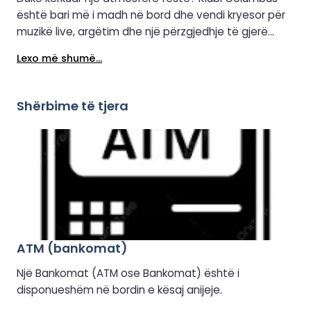
është bari më i madh në bord dhe vendi kryesor për
muzikë live, argëtim dhe një përzgjedhje të gjerë
pijesh. Madje ka edhe një menu të gjerë koktejlesh,
Lexo më shumë...
me çdo pije të tundur në mënyrë të përsosur para
jush. Filloni mbrëmjen me një lojë bingo, me
mundësinë për të fituar një shishe me gaz ose
Shërbime të tjera
kuponë për në bar. Pastaj shijoni performanca live
nga grupe të talentuara që me siguri do t'ju çojnë në
pistën e vallëzimit. Ndërsa bie nata, energjia rritet.
Shijoni një këngë të fundit dhe vallëzoni me muzikë
live përpara se DJ të marrë përsipër dhe ta
shndërrojë Columbus në një klub nate të gjallë.
Vallëzoni deri në orët e para para se të shkoni në
kabinën tuaj për një pushim të merituar.
ATM (bankomat)
Një Bankomat (ATM ose Bankomat) është i
disponueshëm në bordin e kësaj anijeje.