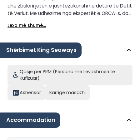
dhe zbuloni jetën e jashtëzakonshme detare të Detit
të Veriut. Me udhëzime nga ekspertët e ORCA-s, do
të keni mundësinë të shihni delfinët e portit, balenat
Lexo më shumë...
minke, delfinët hundëshishe dhe të tjerë, ndërsa
mësoni rreth punës jetësore të ruajtjes që i mbron
ato. Është një mundësi unike për të thelluar kuptimin
Shërbimet King Seaways
tuaj për oqeanin dhe për të festuar jetën e egër që e
bën çdo udhëtim të paharrueshëm.
Qasje për PRM (Persona me Lëvizshmëri të
Kufizuar)
Ashensor
Karrige masazhi
Accommodation