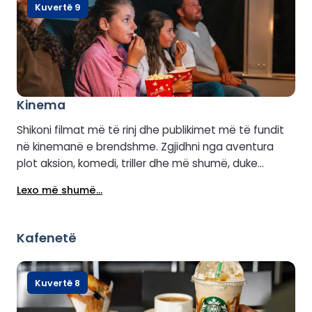
me dy ose tre pjata, me mundësi vegjetariane dhe
Kuvertë 9
vegane që ofrohen gjithashtu.
Kinema
Shikoni filmat më të rinj dhe publikimet më të fundit
në kinemanë e brendshme. Zgjidhni nga aventura
plot aksion, komedi, triller dhe më shumë, duke
përfshirë filma që mund t'i shijojë e gjithë familja.
Lexo më shumë...
Biletat mund të blihen në Qendrën e Shërbimit për
Klientët, ku gjithashtu mund të merrni kokoshka, naço
dhe pije freskuese për një përvojë autentike filmi.
Kafenetë
Kuvertë 8