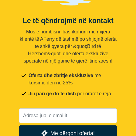
Le të qëndrojmë në kontakt
Mos e humbisni, bashkohuni me mijëra
klientë të AFerry që tashmë po shijojnë oferta
të shkëlqyera për &quot;Bird të
Hershëm&quot; dhe oferta ekskluzive
speciale në një gamë të gjerë itineraresh!
Oferta dhe zbritje ekskluzive
me
kursime deri në 25%
Ji i pari që do të dish
për oraret e reja
Më dërgoni oferta!