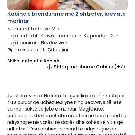
Kabinë e brendshme me 2 shtretër, krevate
marinari
Numri i shtretërve:
2
•
Lloji i shtratit:
Krevat marinari
•
Kapaciteti:
2
•
Lloji i banimit:
Ekskluzive
•
Gjinia e banimit:
Çdo gjini
Shihni detajet e Kabinë ...
Shfaq më shumë Cabins (+7)
Ju lutemi vini re: Ne kemi treguar kujdes të madh për
t'u siguruar që udhëzuesi ynë King Seaways të jetë
sa më i saktë të jetë e mundur. Megjithatë,
ambientet, shërbimet dhe argëtimi në bord mund të
ndryshojnë në varësi të datës dhe kohës së vitit që
udhëtoni. Disa ambiente mund të ndryshojnë pa