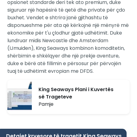
opsionet standarde deri tek ato premium, duke
siguruar një hapësirë të qetë dhe private për çdo
buxhet. Vendet e shtrira janë gjithashtu të
disponueshme për ata që kërkojnë një mënyrë më
ekonomike për t'u çlodhur gjatë udhëtimit. Duke
lundruar midis Newcastle dhe Amsterdam
(IJmuiden), King Seaways kombinon komoditetin,
shërbimin e shkëlqyer dhe një prekje aventure,
duke e bërë atë fillimin e përsosur për përvojën
tuaj të udhëtimit evropian me DFDS.
King Seaways Plani i Kuvertës
së Trageteve
Pamje
Detajet kryesore të tragetit King Seaways