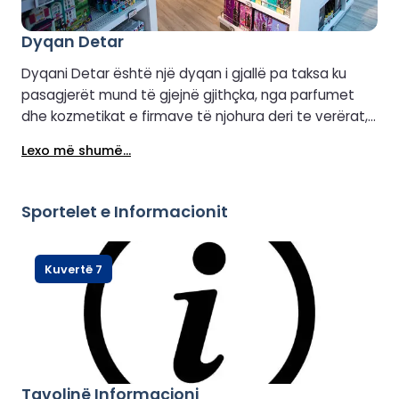
Dyqan Detar
Dyqani Detar është një dyqan i gjallë pa taksa ku
pasagjerët mund të gjejnë gjithçka, nga parfumet
dhe kozmetikat e firmave të njohura deri te verërat,
pijet alkoolike, çokollatat, lodrat dhe artikujt e modës.
Lexo më shumë...
Është i ndritshëm, modern dhe i lehtë për t’u përdorur,
me rafte të organizuara mirë dhe sinjalistikë të qartë
që e bën shfletimin një kënaqësi. Blerësit mund të
Sportelet e Informacionit
marrin kohën e tyre duke zbuluar oferta speciale,
duke blerë suvenire ose duke blerë gjërat thelbësore
të minutës së fundit përpara se të vazhdojnë
Kuvertë 7
udhëtimin e tyre.
Tavolinë Informacioni