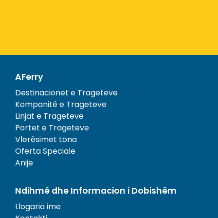
AFerry
Destinacionet e Trageteve
Kompanitë e Trageteve
Linjat e Trageteve
Portet e Trageteve
Vlerësimet tona
Oferta Speciale
Anije
Ndihmë dhe Informacion i Dobishëm
Llogaria ime