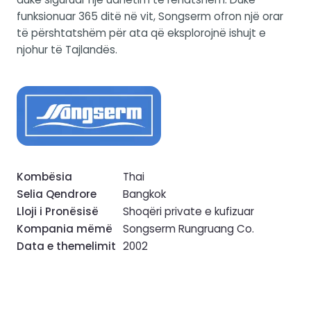
funksionuar 365 ditë në vit, Songserm ofron një orar
të përshtatshëm për ata që eksplorojnë ishujt e
njohur të Tajlandës.
Kombësia
Thai
Selia Qendrore
Bangkok
Lloji i Pronësisë
Shoqëri private e kufizuar
Kompania mëmë
Songserm Rungruang Co.
Data e themelimit
2002