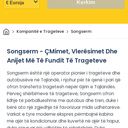
Kerkim
Shtëpi
Kompanitë e Trageteve
Songserm
Songserm - ÇMimet, Vlerësimet Dhe
Anijet Më Të Fundit Të Trageteve
Songserm është një operator pionier i trageteve dhe
autobusëve në Tajlandë, i njohur për të qenë i pari që
ofron transferta tragetesh nëpër Gjirin e Tajlandës.
Përveç shërbimeve të trageteve, Songserm ofron
lidhje të përballueshme me autobus dhe tren, duke i
bërë ato një zgjedhje të favorizuar midis udhëtarëve.
Varkat e tyre moderne ekspres përmbajnë kabina
me ajër të kondicionuar dhe kuvertë në ajër të hapur,
duke siguruar një udhëtim të rehatshëm. Duke