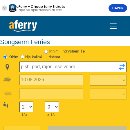
aFerry - Cheap ferry tickets
HAPUR
Hape në aplikacionin aFerry
Songserm Ferries
Kthimi i ndryshëm Të
Kthim
Nje kalimi
dhënat
18+
< 18