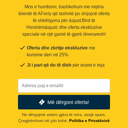
Mos e humbisni, bashkohuni me mijëra
klientë të AFerry që tashmë po shijojnë oferta
të shkëlqyera për &quot;Bird të
Hershëm&quot; dhe oferta ekskluzive
speciale në një gamë të gjerë itineraresh!
Oferta dhe zbritje ekskluzive
me
kursime deri në 25%
Ji i pari që do të dish
për oraret e reja
Më dërgoni oferta!
Ne dërgojmë vetëm gjëra të mira, asnjë spam.
Çregjistrohuni në çdo kohë.
Politika e Privatësisë