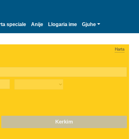
rta speciale
Anije
Llogaria ime
Gjuhe
Harta
Kerkim