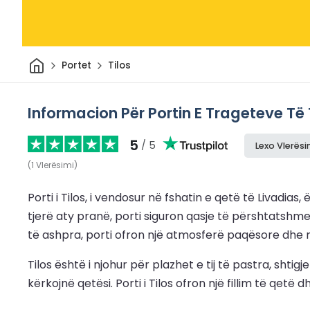
Shtëpi
Portet
Tilos
Informacion Për Portin E Trageteve Të 
5
/ 5
Lexo Vlerës
(
1
Vlerësimi
)
Porti i Tilos, i vendosur në fshatin e qetë të Livadia
tjerë aty pranë, porti siguron qasje të përshtatshme
të ashpra, porti ofron një atmosferë paqësore dhe 
Tilos është i njohur për plazhet e tij të pastra, shti
kërkojnë qetësi. Porti i Tilos ofron një fillim të qetë 