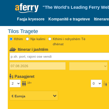
"The World's Leading Ferry Web
Faqja kryesore
Kompanitë e trageteve
Itinerar
Tilos Tragete
Kthim
Nje kalimi
Kthimi i ndryshëm Të
dhënat
Itinerar i jashtëm
Pasagjeret
18+