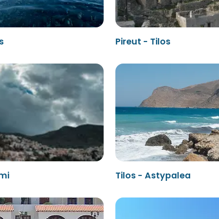
s
Pireut - Tilos
ymi
Tilos - Astypalea