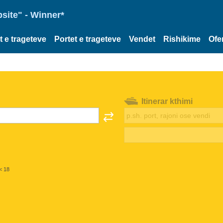
site" - Winner*
et e trageteve
Portet e trageteve
Vendet
Rishikime
Ofe
Itinerar kthimi
< 18