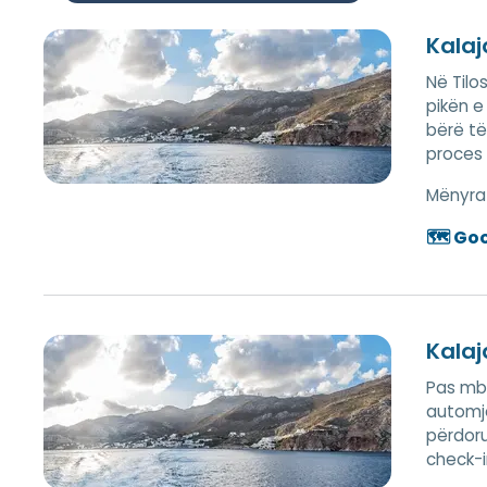
Kalaj
Në Tilo
pikën e
bërë të
proces 
Mënyrat
🗺️ Go
Kalaj
Pas mbë
automje
përdoru
check-i