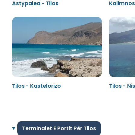
Astypalea - Tilos
Kalimnos 
Tilos - Kastelorizo
Tilos - Ni
Terminalet E Portit Për Tilos