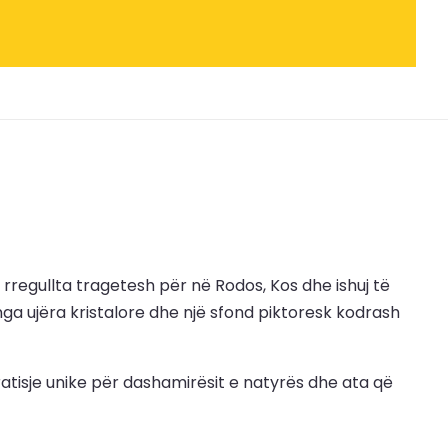
të rregullta tragetesh për në Rodos, Kos dhe ishuj të
nga ujëra kristalore dhe një sfond piktoresk kodrash
arratisje unike për dashamirësit e natyrës dhe ata që