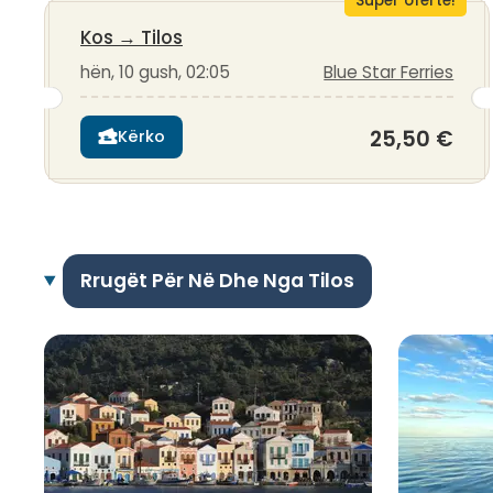
Super ofertë!
Kos
→
Tilos
hën, 10 gush, 02:05
Blue Star Ferries
25,50 €
Kërko
Rrugët Për Në Dhe Nga Tilos