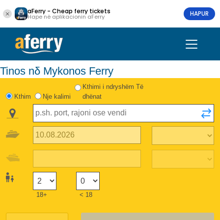
aFerry - Cheap ferry tickets
HAPUR
Hape në aplikacionin aFerry
Tinos nδ Mykonos Ferry
Kthimi i ndryshëm Të
Kthim
Nje kalimi
dhënat
18+
< 18