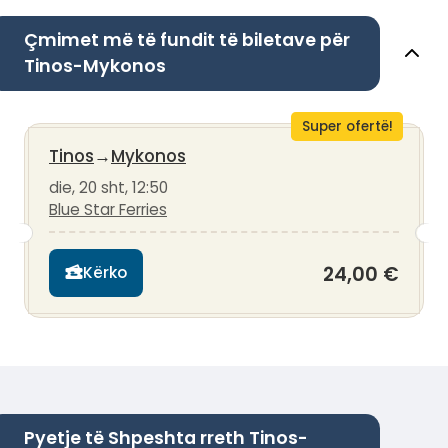
Çmimet më të fundit të biletave për
Tinos-Mykonos
Super ofertë!
Tinos
→
Mykonos
die, 20 sht, 12:50
Blue Star Ferries
24,00 €
Kërko
Pyetje të Shpeshta rreth Tinos-