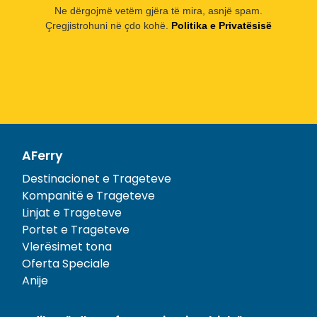
Ne dërgojmë vetëm gjëra të mira, asnjë spam.
Çregjistrohuni në çdo kohë.
Politika e Privatësisë
AFerry
Destinacionet e Trageteve
Kompanitë e Trageteve
Linjat e Trageteve
Portet e Trageteve
Vlerësimet tona
Oferta Speciale
Anije