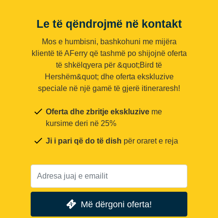
Le të qëndrojmë në kontakt
Mos e humbisni, bashkohuni me mijëra
klientë të AFerry që tashmë po shijojnë oferta
të shkëlqyera për &quot;Bird të
Hershëm&quot; dhe oferta ekskluzive
speciale në një gamë të gjerë itineraresh!
Oferta dhe zbritje ekskluzive
me
kursime deri në 25%
Ji i pari që do të dish
për oraret e reja
Më dërgoni oferta!