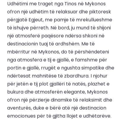
Udhëtimi me traget nga Tinos në Mykonos
ofron një udhëtim të relaksuar dhe piktoresk
përgjatë Egjeut, me pamje të mrekullueshme
të ishujve përreth. Në bord, ju mund të shijoni
një atmosferë paqësore ndërsa shkoni në
destinacionin tuaj të ardhshëm. Me të
mbërritur në Mykonos, do të përshëndeteni
nga atmosfera e tij e gjallë, e famshme për
portin e gjallë, rrugët e ngushta simpatike dhe
ndërtesat mahnitëse të zbardhura. I njohur
për jetën e tij plot gjallëri të natës, plazhet e
bukura dhe atmosferën elegante, Mykonos
ofron një përzierje dinamike të relaksimit dhe
aventurës, duke e bërë atë një destinacion
emocionues për të gjitha llojet e udhëtarëve.