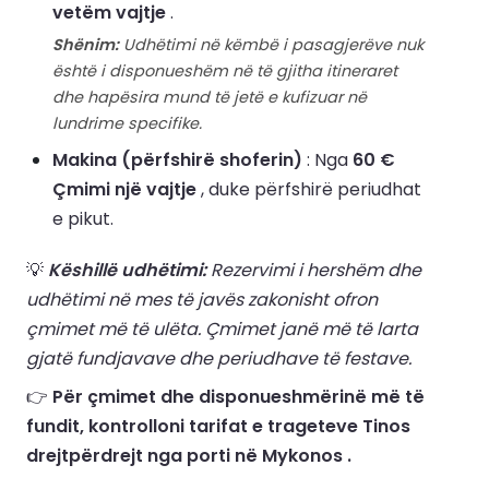
vetëm vajtje
.
Shënim:
Udhëtimi në këmbë i pasagjerëve nuk
është i disponueshëm në të gjitha itineraret
dhe hapësira mund të jetë e kufizuar në
lundrime specifike.
Makina (përfshirë shoferin)
: Nga
60 €
Çmimi një vajtje
, duke përfshirë periudhat
e pikut.
💡
Këshillë udhëtimi:
Rezervimi i hershëm dhe
udhëtimi në mes të javës zakonisht ofron
çmimet më të ulëta. Çmimet janë më të larta
gjatë fundjavave dhe periudhave të festave.
👉
Për çmimet dhe disponueshmërinë më të
fundit, kontrolloni tarifat e trageteve Tinos
drejtpërdrejt nga porti në Mykonos .