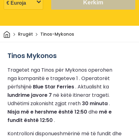
Kerkim
Shtëpi
Rrugët
Tinos-Mykonos
Tinos Mykonos
Tragetet nga Tinos për Mykonos operohen
nga kompanitë e trageteve 1 .
Operatorët
përfshijnë
Blue Star Ferries
.
Aktualisht ka
lundrime javore 7
në këtë itinerar trageti.
Udhëtimi zakonisht zgjat rreth
30 minuta
.
Nisja më e hershme është 12:50
dhe
më e
fundit është 12:50
.
Kontrolloni disponueshmërinë më të fundit dhe