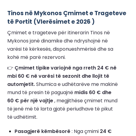
Tinos në Mykonos Çmimet e Trageteve
të Portit (Vlerësimet e 2026 )
Çmimet e trageteve për itinerarin Tinos në
Mykonos janë dinamike dhe ndryshojnë në
varësi të kërkesës, disponueshmërisë dhe sa
kohë më parë rezervoni.
👉
Çmimet tipike variojnë nga rreth 24 € në
mbi 60 € në varësi të sezonit dhe llojit të
automjetit.
Shumica e udhëtarëve me makinë
mund të presin të paguajnë
midis 60 € dhe
60 € për një vajtje
, megjithëse çmimet mund
të jenë më të larta gjatë periudhave të pikut
të udhëtimit.
Pasagjerë këmbësorë
: Nga çmimi
24 €