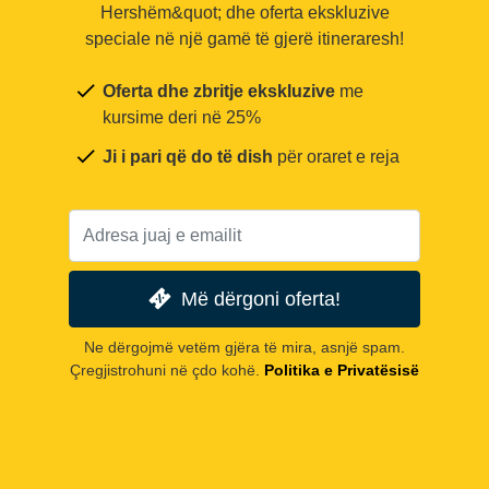
Hershëm&quot; dhe oferta ekskluzive
speciale në një gamë të gjerë itineraresh!
Oferta dhe zbritje ekskluzive
me
kursime deri në 25%
Ji i pari që do të dish
për oraret e reja
Më dërgoni oferta!
Ne dërgojmë vetëm gjëra të mira, asnjë spam.
Çregjistrohuni në çdo kohë.
Politika e Privatësisë