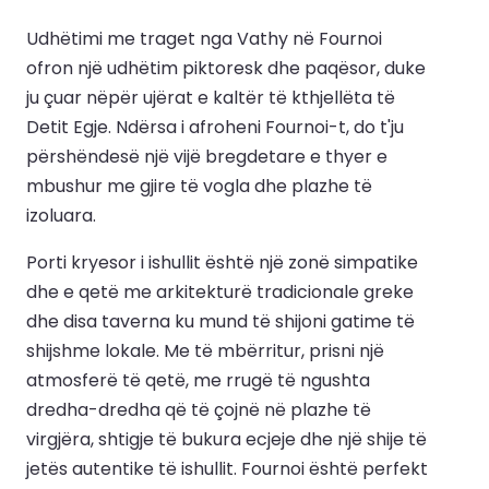
Udhëtimi me traget nga Vathy në Fournoi
ofron një udhëtim piktoresk dhe paqësor, duke
ju çuar nëpër ujërat e kaltër të kthjellëta të
Detit Egje. Ndërsa i afroheni Fournoi-t, do t'ju
përshëndesë një vijë bregdetare e thyer e
mbushur me gjire të vogla dhe plazhe të
izoluara.
Porti kryesor i ishullit është një zonë simpatike
dhe e qetë me arkitekturë tradicionale greke
dhe disa taverna ku mund të shijoni gatime të
shijshme lokale. Me të mbërritur, prisni një
atmosferë të qetë, me rrugë të ngushta
dredha-dredha që të çojnë në plazhe të
virgjëra, shtigje të bukura ecjeje dhe një shije të
jetës autentike të ishullit. Fournoi është perfekt