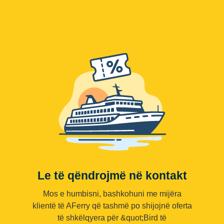
Le të qëndrojmë në kontakt
Mos e humbisni, bashkohuni me mijëra
klientë të AFerry që tashmë po shijojnë oferta
të shkëlqyera për &quot;Bird të