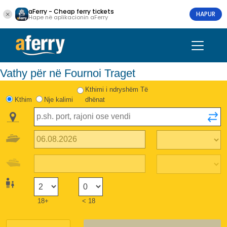
aFerry - Cheap ferry tickets
HAPUR
Hape në aplikacionin aFerry
Vathy për në Fournoi Traget
Kthimi i ndryshëm Të
Kthim
Nje kalimi
dhënat
18+
< 18