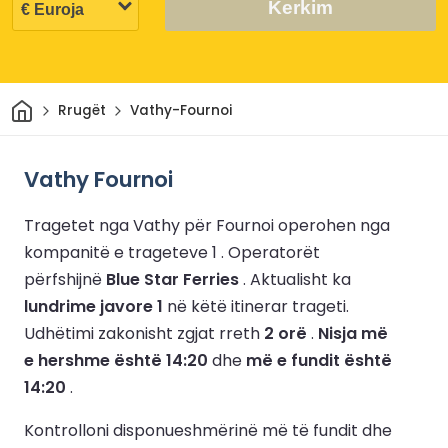
Kerkim
Shtëpi
Rrugët
Vathy-Fournoi
Vathy Fournoi
Tragetet nga Vathy për Fournoi operohen nga
kompanitë e trageteve 1 .
Operatorët
përfshijnë
Blue Star Ferries
.
Aktualisht ka
lundrime javore 1
në këtë itinerar trageti.
Udhëtimi zakonisht zgjat rreth
2 orë
.
Nisja më
e hershme është 14:20
dhe
më e fundit është
14:20
.
Kontrolloni disponueshmërinë më të fundit dhe