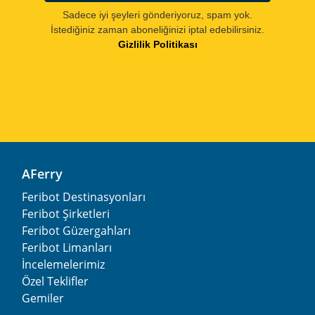
Sadece iyi şeyleri gönderiyoruz, spam yok.
İstediğiniz zaman aboneliğinizi iptal edebilirsiniz.
Gizlilik Politikası
AFerry
Feribot Destinasyonları
Feribot Şirketleri
Feribot Güzergahları
Feribot Limanları
İncelemelerimiz
Özel Teklifler
Gemiler