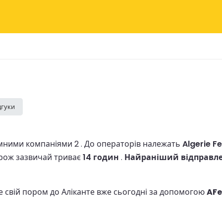
дгуки
мними компаніями 2 .
До операторів належать
Algerie Fe
рож зазвичай триває
14 годин
.
Найраніший відправлен
е свій пором до Аліканте вже сьогодні за допомогою
AFe