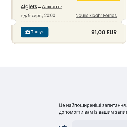
Algiers
→
Аліканте
нд, 9 серп., 20:00
Nouris Elbahr Ferries
91,00 EUR
Пошук
Це найпоширеніші запитання. Н
допомогти вам із вашим запи