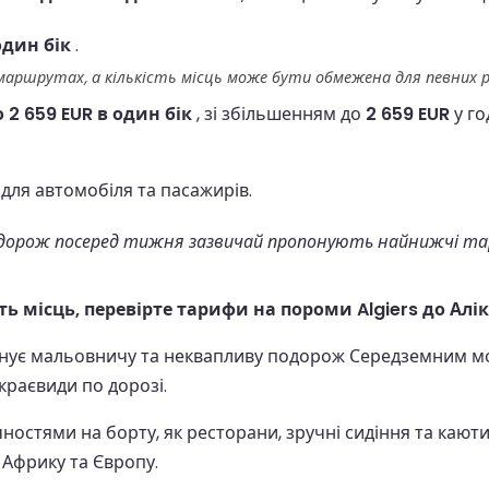
один бік
.
 маршрутах, а кількість місць може бути обмежена для певних р
о 2 659 EUR в один бік
, зі збільшенням до
2 659 EUR
у го
для автомобіля та пасажирів.
орож посеред тижня зазвичай пропонують найнижчі тариф
ть місць, перевірте тарифи на пороми Algiers до Алі
нує мальовничу та неквапливу подорож Середземним мо
раєвиди по дорозі.
стями на борту, як ресторани, зручні сидіння та каюти 
 Африку та Європу.