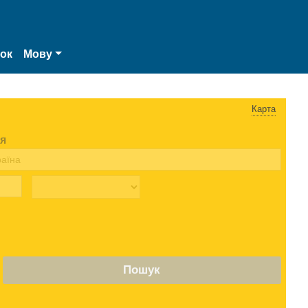
нок
Мову
Карта
я
Пошук