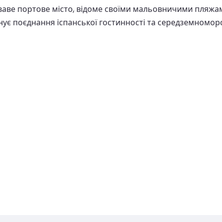
 жваве портове місто, відоме своїми мальовничими пляжа
ує поєднання іспанської гостинності та середземномор