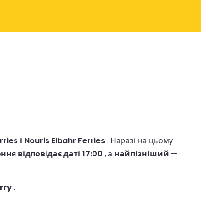
rries і Nouris Elbahr Ferries
.
Наразі на цьому
ня відповідає даті 17:00
, а
найпізніший —
rry
.