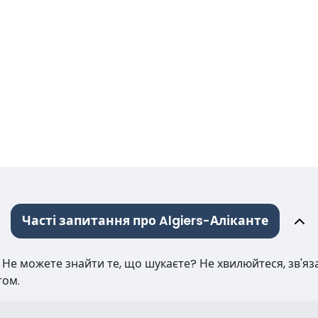
Часті запитання про Algiers-Аліканте
е можете знайти те, що шукаєте? Не хвилюйтеся, зв'язат
том.