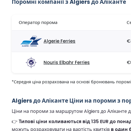
Поромні компанії з Algiers до Аліканте
Оператор порома
С
Algerie Ferries
€
Nouris Elbahr Ferries
€
*Середня ціна розрахована на основі бронювань поромів 
Algiers до Аліканте Ціни на пороми з по
Ціни на пороми за маршрутом Algiers до Аліканте ди
👉
Типові ціни коливаються від 135 EUR до понад
можуть розраховувати на вартість квитків
в один б