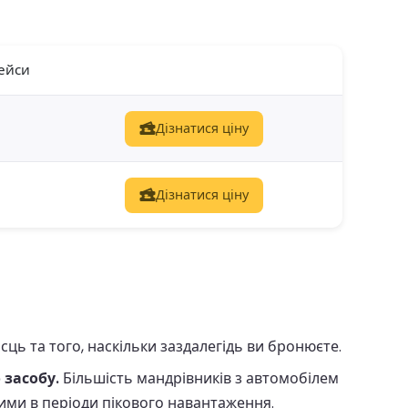
ейси
Дізнатися ціну
Дізнатися ціну
ць та того, наскільки заздалегідь ви бронюєте.
 засобу.
Більшість мандрівників з автомобілем
ими в періоди пікового навантаження.