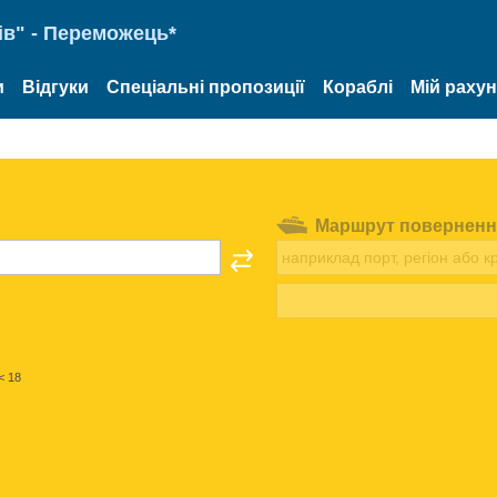
ів" - Переможець*
и
Відгуки
Спеціальні пропозиції
Кораблі
Мій раху
Маршрут поверненн
< 18