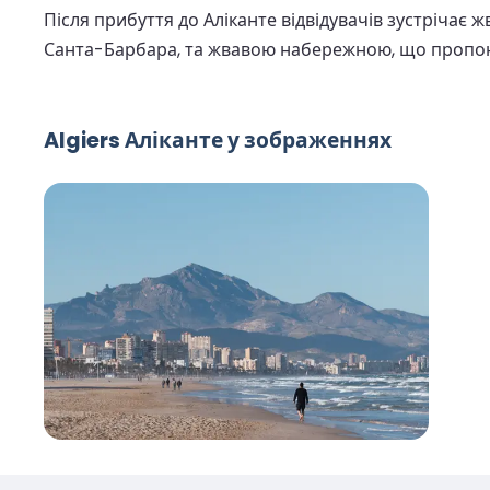
Після прибуття до Аліканте відвідувачів зустрічає
Санта-Барбара, та жвавою набережною, що пропон
Algiers Аліканте у зображеннях