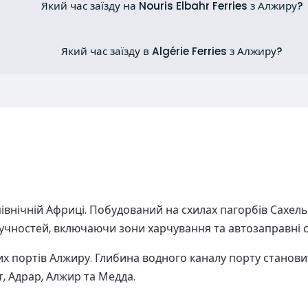
Який час заїзду на Nouris Elbahr Ferries з Алжиру?
Який час заїзду в Algérie Ferries з Алжиру?
внічній Африці. Побудований на схилах пагорбів Сахель
учностей, включаючи зони харчування та автозаправні ст
портів Алжиру. Глибина водного каналу порту становить
, Адрар, Алжир та Медда.