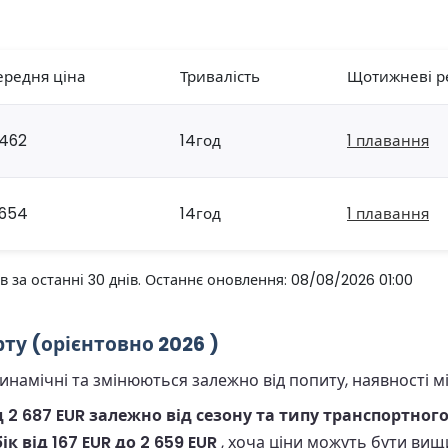
ередня ціна
Тривалість
Щотижневі р
462
14год
1 плавання
654
14год
1 плавання
за останні 30 днів. Останнє оновлення: 08/08/2026 01:00
рту (орієнтовно 2026 )
намічні та змінюються залежно від попиту, наявності міс
 2 687 EUR залежно від сезону та типу транспортного
ік від 167 EUR до 2 659 EUR
, хоча ціни можуть бути вищ