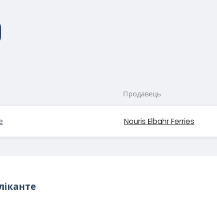
Продавець
е
Nouris Elbahr Ferries
ліканте