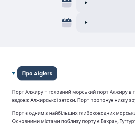
Про Algiers
Порт Алжиру – головний морський порт Алжиру в пі
вздовж Алжирської затоки. Порт пропонує низку зр
Порт є одним з найбільших глибоководних морських 
Основними містами поблизу порту є Вахран, Туггурт