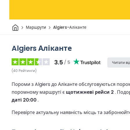
Дім
Маршрути
Algiers-Аліканте
Algiers Аліканте
3.5
/ 5
Читати ві
(
40
Рейтинги
)
Пороми з Algiers до Аліканте обслуговуються поро
поромному маршруті є
щотижневі рейси 2
.
Подо
даті 20:00
.
Перевірте актуальну наявність місць та забронюйт