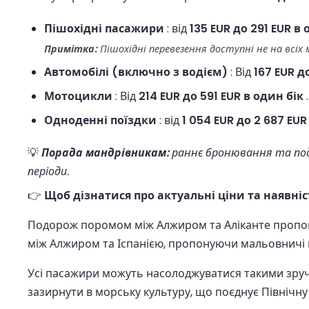
Пішохідні пасажири
: від
135 EUR до 291 EUR в 
Примітка:
Пішохідні перевезення доступні не на всіх
Автомобілі (включно з водієм)
: Від
167 EUR д
Мотоцикли
: Від
214 EUR до 591 EUR в один бік
.
Одноденні поїздки
: від
1 054 EUR до 2 687 EUR
💡
Порада мандрівникам:
раннє бронювання та под
періоди.
👉
Щоб дізнатися про актуальні ціни та наявніс
Подорож поромом між Алжиром та Аліканте пропо
між Алжиром та Іспанією, пропонуючи мальовничі к
Усі пасажири можуть насолоджуватися такими зручно
зазирнути в морську культуру, що поєднує Північну