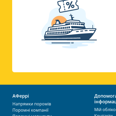
АФеррі
Допомога та корисна
інформац
Напрямки поромів
Мій облік
Поромні компанії
Контакти