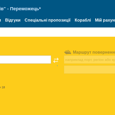
ів" - Переможець*
и
Відгуки
Спеціальні пропозиції
Кораблі
Мій раху
Маршрут поверненн
< 18