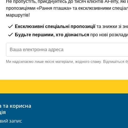
Не пропустіть, приєднуйтесь до тисяч клієнтів AFerry, я
пропозиціями «Рання пташка» та ексклюзивними спеціа
маршрутів!
Ексклюзивні спеціальні пропозиції
та знижки зі з
Будьте першими, хто дізнається
про нові розклад
Ми надсилаємо лише якісні матеріали, жодного спаму. Відпишіться б
ія
овий запис