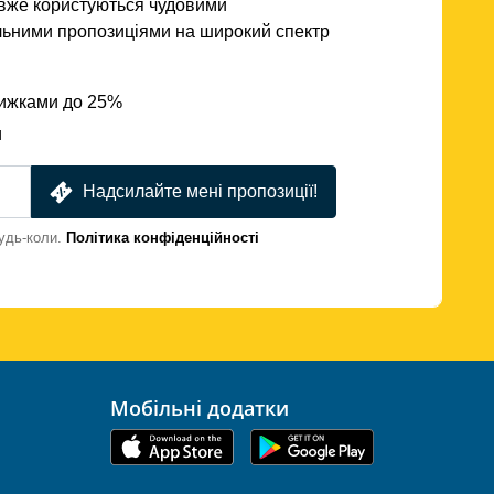
кі вже користуються чудовими
льними пропозиціями на широкий спектр
нижками до 25%
и
Надсилайте мені пропозиції!
удь-коли.
Політика конфіденційності
Мобільні додатки