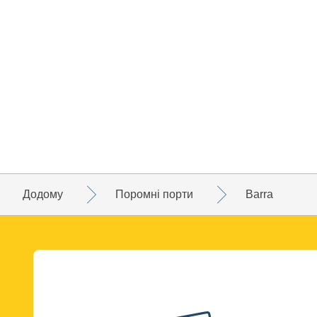
Додому
Поромні порти
Barra