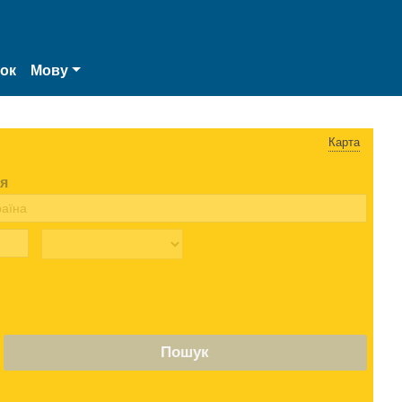
нок
Мову
Карта
я
Пошук