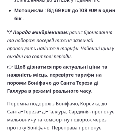
збільшенням до
211 EUR
у години пік.
Мотоцикли
: Від
69 EUR до 108 EUR в один
бік
.
💡
Порада мандрівникам:
раннє бронювання
та подорож посеред тижня зазвичай
пропонують найнижчі тарифи. Найвищі ціни у
вихідні та святкові періоди.
👉
Щоб дізнатися про актуальні ціни та
наявність місць, перевірте тарифи на
пороми Боніфачо до Санта Тереза ді
Галлура в режимі реального часу.
Поромна подорож з Боніфачо, Корсика, до
Санта-Тереза-ді-Галлура, Сардинія, пропонує
мальовничу та комфортну подорож через
протоку Боніфачо. Переправа пропонує