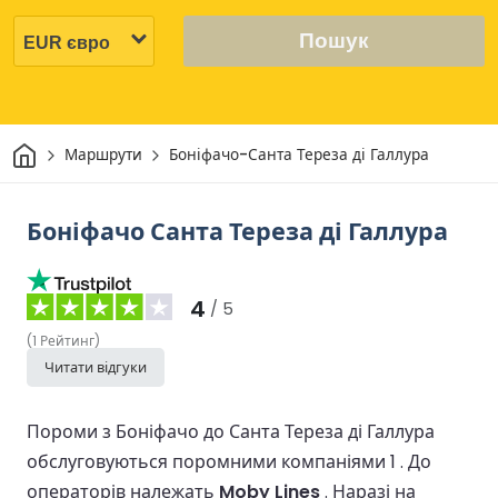
Пошук
Дім
Маршрути
Боніфачо-Санта Тереза ді Галлура
Боніфачо Санта Тереза ді Галлура
4
/ 5
(
1
Рейтинг
)
Читати відгуки
Пороми з Боніфачо до Санта Тереза ді Галлура
обслуговуються поромними компаніями 1 .
До
операторів належать
Moby Lines
.
Наразі на