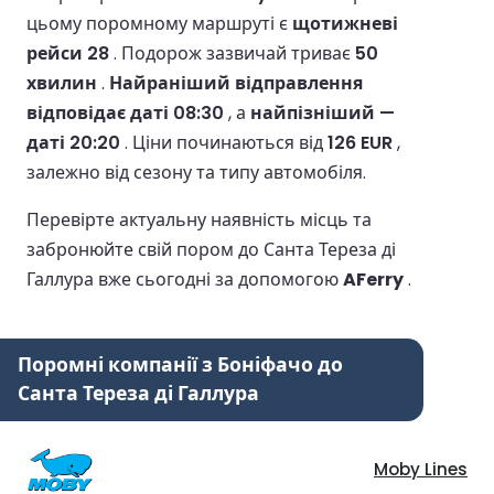
цьому поромному маршруті є
щотижневі
рейси 28
.
Подорож зазвичай триває
50
хвилин
.
Найраніший відправлення
відповідає даті 08:30
, а
найпізніший —
даті 20:20
.
Ціни починаються від
126 EUR
,
залежно від сезону та типу автомобіля.
Перевірте актуальну наявність місць та
забронюйте свій пором до Санта Тереза ді
Галлура вже сьогодні за допомогою
AFerry
.
Поромні компанії з Боніфачо до
Санта Тереза ді Галлура
Moby Lines