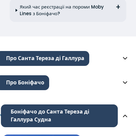
Який час реєстрації на пороми Moby
Lines з Боніфачо?
Про Санта Тереза ді Галлура
Про Боніфачо
Боніфачо до Санта Тереза ді
Галлура Судна