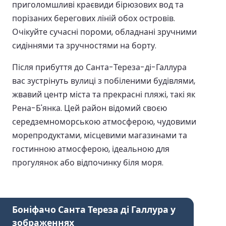
приголомшливі краєвиди бірюзових вод та
порізаних берегових ліній обох островів.
Очікуйте сучасні пороми, обладнані зручними
сидіннями та зручностями на борту.
Після прибуття до Санта-Тереза-ді-Галлура
вас зустрінуть вулиці з побіленими будівлями,
жвавий центр міста та прекрасні пляжі, такі як
Рена-Б'янка. Цей район відомий своєю
середземноморською атмосферою, чудовими
морепродуктами, місцевими магазинами та
гостинною атмосферою, ідеальною для
прогулянок або відпочинку біля моря.
Боніфачо Санта Тереза ді Галлура у
зображеннях