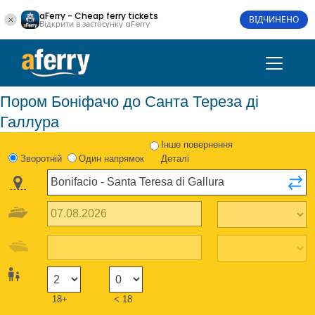
aFerry - Cheap ferry tickets
ВІДЧИНЕНО
Відкрити в застосунку aFerry
Пором Боніфачо до Санта Тереза ді
Галлура
Інше повернення
Зворотній
Один напрямок
Деталі
18+
< 18