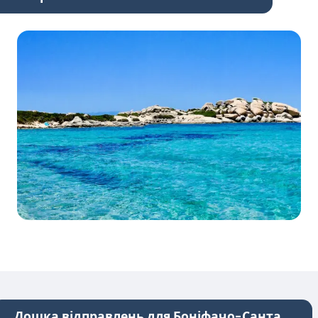
Дошка відправлень для Боніфачо-Санта