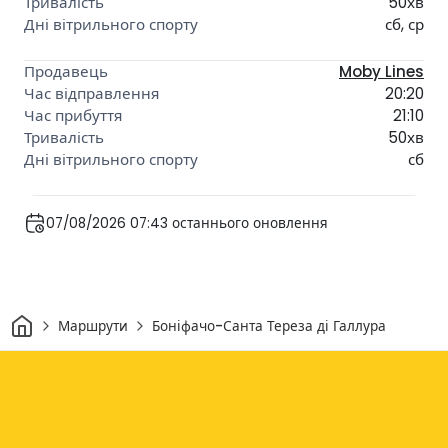
50хв
сб, ср
Moby Lines
20:20
21:10
50хв
сб
07/08/2026 07:43 останнього оновлення
Дім
Маршрути
Боніфачо-Санта Тереза ді Галлура